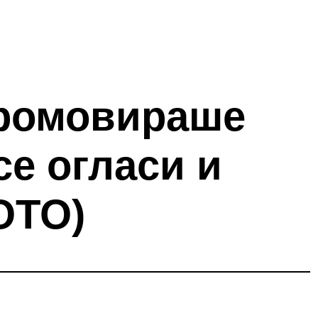
промовираше
се огласи и
ОТО)