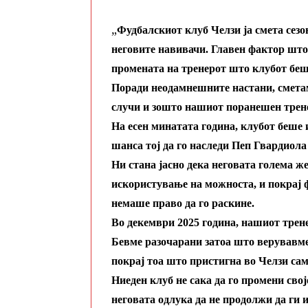
„
Фудбалскиот клуб Челзи ја смета сезо
неговите навивачи. Главен фактор што
промената на тренерот што клубот беш
Поради неодамнешните настани, сметам
случи и зошто нашиот поранешен трене
На есен минатата година, клубот беше
шанса тој да го наследи Пеп Гвардиола 
Ни стана јасно дека неговата голема же
искористување на можноста, и покрај 
немаше право да го раскине.
Во декември 2025 година, нашиот трене
Бевме разочарани затоа што верувавме 
покрај тоа што пристигна во Челзи сам
Ниеден клуб не сака да го промени својо
неговата одлука да не продолжи да ги и