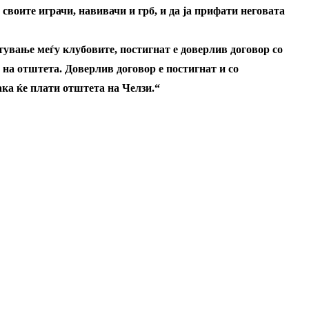
своите играчи, навивачи и грб, и да ја прифати неговата
тување меѓу клубовите, постигнат е доверлив договор со
на отштета. Доверлив договор е постигнат и со
ака ќе плати отштета на Челзи.“