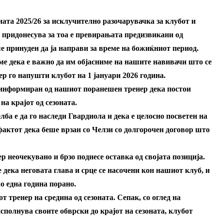
ната 2025/26 за исклучително разочарувачка за клубот и
 придонесува за тоа е превирањата предизвикани од
е принуден да ја направи за време на божиќниот период.
е дека е важно да им објасниме на нашите навивачи што се
р го напушти клубот на 1 јануари 2026 година.
 информиран од нашиот поранешен тренер дека постои
на крајот од сезоната.
лба е да го наследи Гвардиола и дека е целосно посветен на
фактот дека беше врзан со Челзи со долгорочен договор што
р неочекувано и брзо поднесе оставка од својата позиција.
дека неговата глава и срце се насочени кон нашиот клуб, и
о една година порано.
т тренер на средина од сезоната. Сепак, со оглед на
сполнува своите обврски до крајот на сезоната, клубот