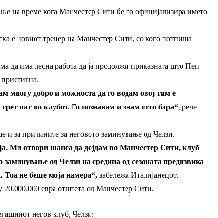
ање на време кога Манчестер Сити ќе го официјализира името
ска е новиот тренер на Манчестер Сити, со кого потпиша
нема да има лесна работа да ја продолжи приказната што Пеп
а пристигна.
м многу добро и можноста да го водам овој тим е
 трет пат во клубот. Го познавам и знам што бара“
, рече
е и за причините за неговото заминување од Челзи.
ја. Ми отвори шанса да дојдам во Манчестер Сити, клуб
о заминување од Челзи на средина од сезоната предизвика
а. Тоа не беше моја намера“,
забележа Италијанецот.
лу 20.000.000 евра отштета од Манчестер Сити.
егашниот негов клуб, Челзи: