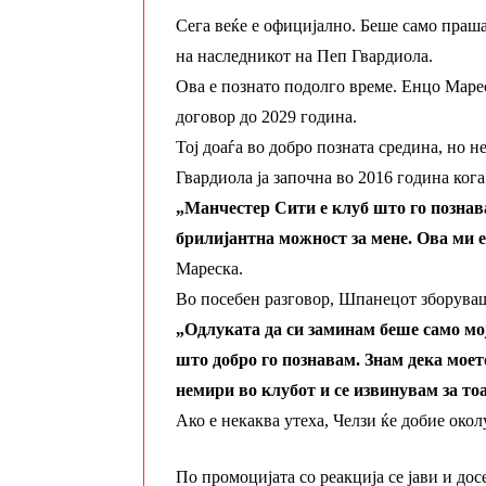
Сега веќе е официјално. Беше само праш
на наследникот на Пеп Гвардиола.
Ова е познато подолго време. Енцо Маре
договор до 2029 година.
Тој доаѓа во добро позната средина, но 
Гвардиола ја започна во 2016 година ког
„Манчестер Сити е клуб што го познава
брилијантна можност за мене. Ова ми е
Мареска.
Во посебен разговор, Шпанецот зборуваш
„Одлуката да си заминам беше само мо
што добро го познавам. Знам дека моет
немири во клубот и се извинувам за то
Ако е некаква утеха, Челзи ќе добие око
По промоцијата со реакција се јави и дос