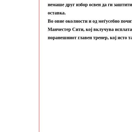
немаше друг избор освен да ги заштити 
оставка.
Во овие околности и од меѓусебно почи
Манчестер Сити, кој вклучува исплата 
поранешниот главен тренер, кој исто т