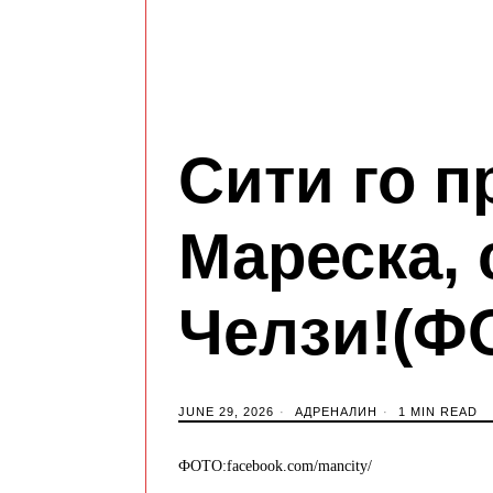
Сити го 
Мареска, 
Челзи!(Ф
JUNE 29, 2026
АДРЕНАЛИН
1 MIN READ
ФОТО:facebook.com/mancity/