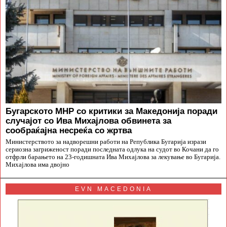
Бугарското МНР со критики за Македонија поради
случајот со Ива Михајлова обвинета за
сообраќајна несреќа со жртва
Министерството за надворешни работи на Република Бугарија изрази
сериозна загриженост поради последната одлука на судот во Кочани да го
отфрли барањето на 23-годишната Ива Михајлова за лекување во Бугарија.
Михајлова има двојно
EVN MACEDONIA