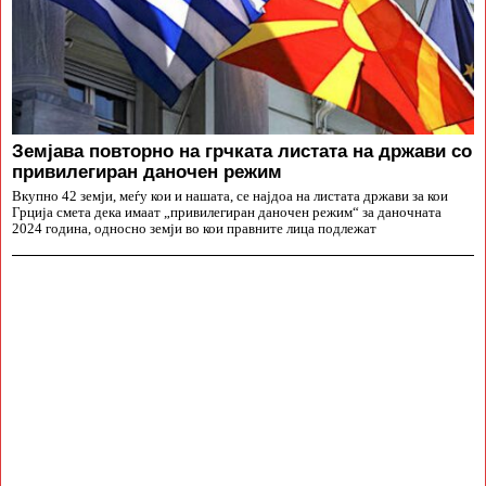
Земјава повторно на грчката листата на држави со
привилегиран даночен режим
Вкупно 42 земји, меѓу кои и нашата, се најдоа на листата држави за кои
Грција смета дека имаат „привилегиран даночен режим“ за даночната
2024 година, односно земји во кои правните лица подлежат