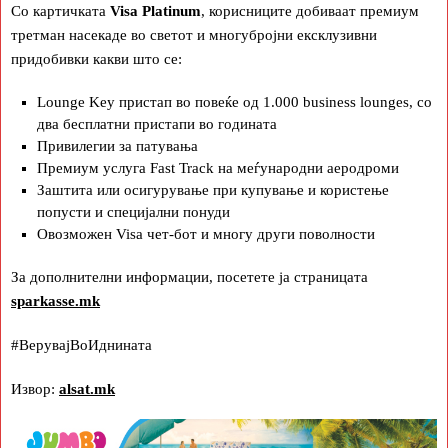
Со картичката
Visa Platinum
, корисниците добиваат премиум
третман насекаде во светот и многубројни ексклузивни
придобивки какви што се:
Lounge Key пристап во повеќе од 1.000 business lounges, со
два бесплатни пристапи во годината
Привилегии за патувања
Премиум услуга Fast Track на меѓународни аеродроми
Заштита или осигурување при купување и користење
попусти и специјални понуди
Овозможен Visa чет-бот и многу други поволности
За дополнителни информации, посетете ја страницата
sparkasse.mk
#ВерувајВоИднината
Извор:
alsat.mk