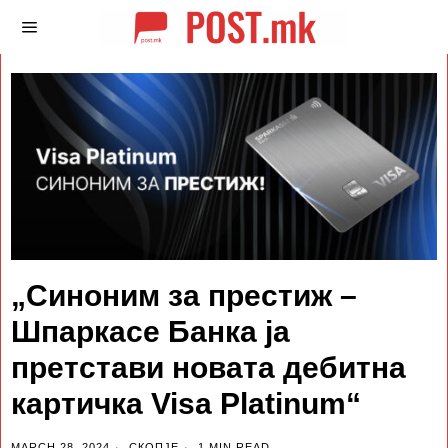
„Синоним за престиж –
Шпаркасе Банка ја
претстави новата дебитна
картичка Visa Platinum“
MARCH 28, 2024
СКОПЈЕ
1 MIN READ