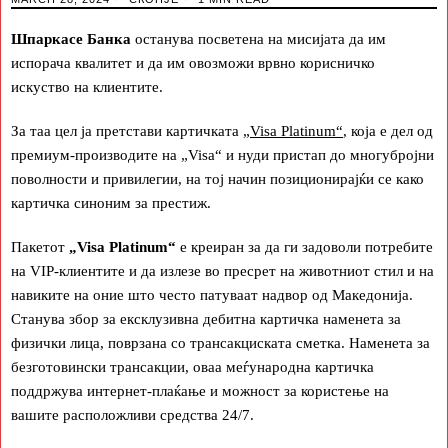
Шпаркасе Банка
останува посветена на мисијата да им
испорача квалитет и да им овозможи врвно корисничко
искуство на клиентите.
За таа цел ја претстави картичката
„Visa Platinum“
, која е дел од
премиум-производите на „Visa“ и нуди пристап до многубројни
поволности и привилегии, на тој начин позиционирајќи се како
картичка синоним за престиж.
Пакетот
„Visa Platinum“
е креиран за да ги задоволи потребите
на VIP-клиентите и да излезе во пресрет на животниот стил и на
навиките на оние што често патуваат надвор од Македонија.
Станува збор за ексклузивна дебитна картичка наменета за
физички лица, поврзана со трансакциската сметка. Наменета за
безготовински трансакции, оваа меѓународна картичка
поддржува интернет-плаќање и можност за користење на
вашите расположливи средства 24/7.