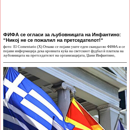
ФИФА се огласи за љубовницата на Инфантино:
“Никој не се пожалил на претседателот!“
фото: El Comentario (X) Откако се појави уште еден скандал во ФИФА и се
појави информација дека кровната куќа на светскиот фудбал ѝ платила на
љубовницата на претседателот на организацијата, Џани Инфантино,