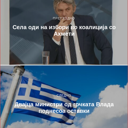
ПРЕТХОДНО
Села оди на избори во коалиција со
Ахмети
СЛЕДНО
Двајца министри од грчката Влада
поднесоа оставки