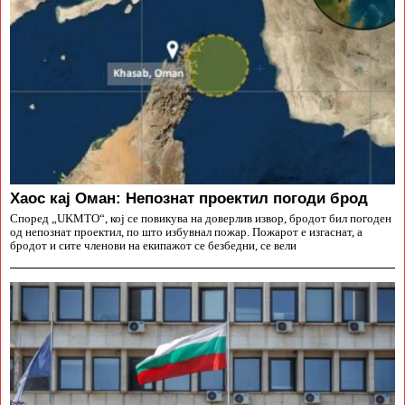
Хаос кај Оман: Непознат проектил погоди брод
Според „UKMTO“, кој се повикува на доверлив извор, бродот бил погоден
од непознат проектил, по што избувнал пожар. Пожарот е изгаснат, а
бродот и сите членови на екипажот се безбедни, се вели