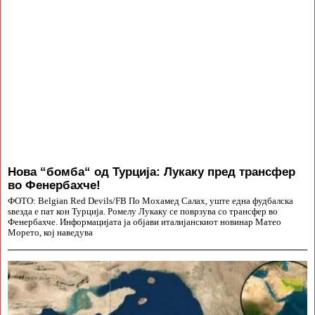
Нова “бомба“ од Турција: Лукаку пред трансфер
во Фенербахче!
ФОТО: Belgian Red Devils/FB По Мохамед Салах, уште една фудбалска
ѕвезда е пат кон Турција. Ромелу Лукаку се поврзува со трансфер во
Фенербахче. Информацијата ја објави италијанскиот новинар Матео
Морето, кој наведува