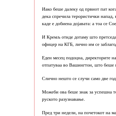
Иако беше далеку од првиот пат ког
дека спречила терористички напад, 
каде е добиена дојавата: а тоа се С
И Кремљ отиде дотаму што претсед
офицер на КГБ, лично им се заблаг
Еден месец подоцна, директорите н
отпатуваа во Вашингтон, што беше к
Слично нешто се случи само две го
Можеби ова беше знак за успешна т
руското разузнавање.
Пред три недели, на почетокот на м