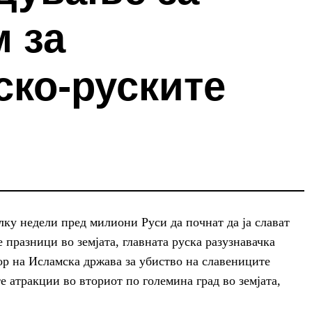
 за
ско-руските
лку недели пред милиони Руси да почнат да ја слават
 празници во земјата, главната руска разузнавачка
вор на Исламска држава за убиство на славениците
е атракции во вториот по големина град во земјата,