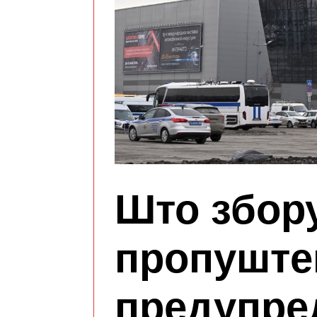
Што збор
пропуште
предупре