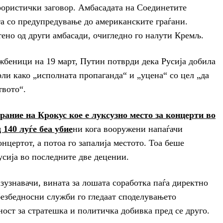
рористички заговор. Амбасадата на Соединетите
ста со предупредување до американските граѓани.
ено од други амбасади, очигледно го налути Кремљ.
жбеници на 19 март, Путин потврди дека Русија добила
рли како „исполната пропаганда“ и „уцена“ со цел „да
твото“.
рание на Крокус кое е луксузно место за концерти во
 140 луѓе беа убие
ни кога вооружени напаѓачи
онцертот, а потоа го запалија местото. Тоа беше
сија во последните две децении.
узнавачи, вината за лошата соработка паѓа директно
безбедносни служби го гледаат споделувањето
ост за стратешка и политичка добивка пред се друго.