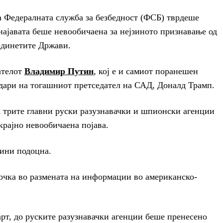
а Федералната служба за безбедност (ФСБ) тврдеше
најавата беше невообичаена за нејзиното признавање од
оединетите Држави.
ателот
Владимир Путин
, кој е и самиот поранешен
одари на тогашниот претседател на САД, Доналд Трамп.
а трите главни руски разузнавачки и шпионски агенции
рајно невообичаена појава.
дини подоцна.
очка во размената на информации во американско-
арт, до руските разузнавачки агенции беше пренесено