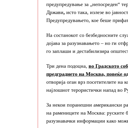
предупредување за „непосреден“ те
Држави
,
исто така, излезе во јавно
Предупредувањето, кое беше прифат
На состанокот со безбедносните слу
дојава за разузнавањето – но ги отф
го заплаши и дестабилизира општес
Три дена подоцна,
во Градското соб
предградието на Москва, повеќе од
отворија оган врз посетителите на к
најлошиот терористички напад во Ру
За некои поранешни американски раз
на рамениците на Москва: руските 
разузнавачки информации како можн