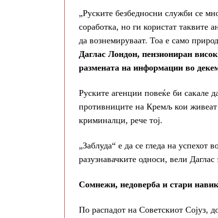
„Руските безбедносни служби се мно
соработка, но ги користат таквите 
да вознемируваат. Тоа е само приро
Даглас Лондон, пензиониран висок
размената на информации во декем
Руските агенции повеќе би сакале д
противниците на Кремљ кои живеат н
криминалци, рече тој.
„Заблуда“ е да се гледа на успехот в
разузнавачките односи, вели Даглас 
Сомнежи, недоверба и стари нави
По распадот на Советскиот Сојуз, д