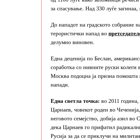
за спасување. Над 330 луѓе загинаа,
До нападот на градското собрание н
терористички напад во
претседател
делумно виновен.
Една деценија по Беслан, американс
соработка со нивните руски колеги 
Москва подоцна ја призна помошта 
напади.
Една светла точка:
во 2011 годин
Царнаев, човекот роден во Чеченија,
неговото семејство, добија азил во
дека Царнаев го прифатил радикални
Русија за да се приклучи на милитан