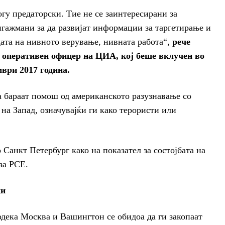
гу предаторски. Тие не се заинтересирани за
ангажмани за да развијат информации за таргетирање и
дата на нивното верување, нивната работа“,
рече
 оперативен офицер на ЦИА, кој беше вклучен во
ври 2017 година.
а бараат помош од американското разузнавање со
а Запад, означувајќи ги како терористи или
о Санкт Петербург како на показател за состојбата на
за РСЕ.
ки
одека Москва и Вашингтон се обидоа да ги закопаат