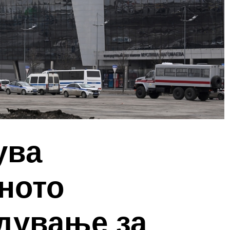
ува
ното
дување за