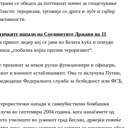
страни се обидоа да поттикнат начин за споделување
асти: тероризам, трговија со дрога и луѓе и сајбер
активности.
тичките напади на Соединетите Држави на 11
 првиот лидер кој се јави во Белата куќа и понуди
коа „глобална војна против тероризмот“.
се прекинат за некои руски функционери и офицери,
ниот и воениот естаблишмент. Ова го вклучува Путин,
предводеше Федералната служба за безбедност или ФСБ,
ј терористички напади и самоубиствени бомбашки
лучи во септември 2004 година, кога напаѓачите од
ото училиште во јужниот град Беслан, држејќи повеќе
 три дена, додека судирот не заврши со неуспешен обид