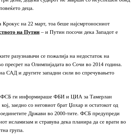
 повеќето деца.
а Крокус на 22 март, тоа беше најсмртоносниот
ството на Путин
– и Путин посочи дека Западот е
ките разузнавачи се пожалија на недостаток на
во пресрет на Олимпијадата во Сочи во 2014 година.
на САД и другите западни сили во спречувањето
а, ФСБ ги информираше ФБИ и ЦИА за Тамерлан
 кој, заедно со неговиот брат Џохар и остатокот од
 Соединетите Држави во 2000-тите. ФСБ предупреди
от исламизам и стравува дека планира да се врати во
тна група.