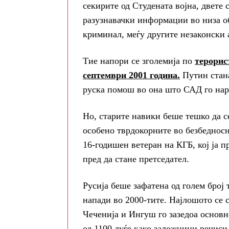
секирите од Студената војна, двете 
разузнавачки информации во низа обл
криминал, меѓу другите незаконски 
Тие напори се зголемија по
терорис
септември 2001 година.
Путин стана
руска помош во она што САД го наре
Но, старите навики беше тешко да 
особено тврдокорните во безбеднос
16-годишен ветеран на КГБ, кој ја 
пред да стане претседател.
Русија беше зафатена од голем бро
напади во 2000-тите. Најлошото се с
Чеченија и Ингуш го зазедоа основн
од 1100 луѓе како заложници речиси