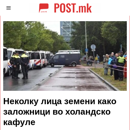
Неколку лица земени како
заложници во холандско
кафуле