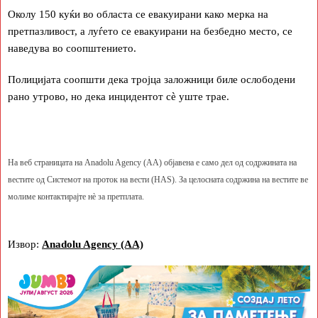
Околу 150 куќи во областа се евакуирани како мерка на
претпазливост, а луѓето се евакуирани на безбедно место, се
наведува во соопштението.
Полицијата соопшти дека тројца заложници биле ослободени
рано утрово, но дека инцидентот сѐ уште трае.
На веб страницата на Anadolu Agency (AA) објавена е само дел од содржината на
вестите од Системот на проток на вести (HAS). За целосната содржина на вестите ве
молиме контактирајте нè за претплата.
Извор:
Anadolu Agency (AA)