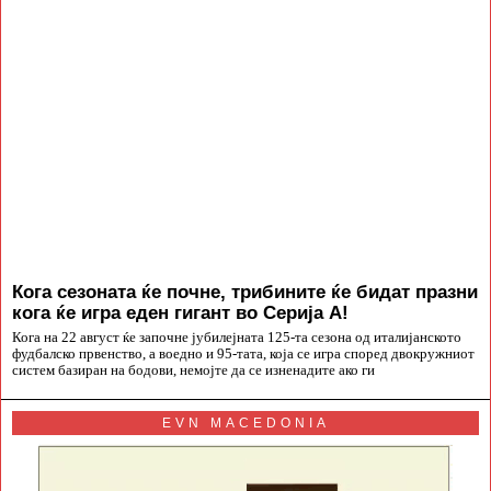
Кога сезоната ќе почне, трибините ќе бидат празни
кога ќе игра еден гигант во Серија А!
Кога на 22 август ќе започне јубилејната 125-та сезона од италијанското
фудбалско првенство, а воедно и 95-тата, која се игра според двокружниот
систем базиран на бодови, немојте да се изненадите ако ги
EVN MACEDONIA