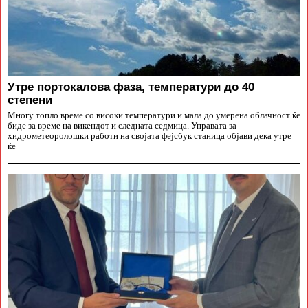
Утре портокалова фаза, температури до 40
степени
Многу топло време со високи температури и мала до умерена облачност ќе
биде за време на викендот и следната седмица. Управата за
хидрометеоролошки работи на својата фејсбук станица објави дека утре
ќе