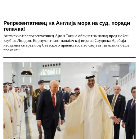
Репрезентативец на Англија мора на суд, поради
тепачка!
Англискиот репрезентативец Ајван Тони е обвинет за напад пред ноќен
клуб во Лондон. Корпулентниот напаѓач кој игра во Саудиска Арабија
неодамна се врати од Светското првенство, а во својата татковина беше
пречекан