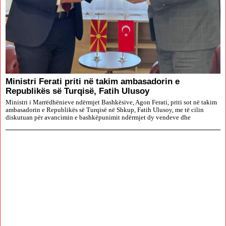
Ministri Ferati priti në takim ambasadorin e
Republikës së Turqisë, Fatih Ulusoy
Ministri i Marrëdhënieve ndërmjet Bashkësive, Agon Ferati, priti sot në takim
ambasadorin e Republikës së Turqisë në Shkup, Fatih Ulusoy, me të cilin
diskutuan për avancimin e bashkëpunimit ndërmjet dy vendeve dhe