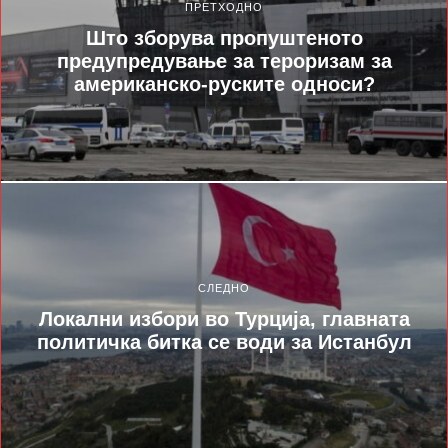
ПРЕТХОДНО
Што зборува пропуштеното
предупредување за тероризам за
американско-руските односи?
СЛЕДНО
Локални избори во Турција, главната
политичка битка се води за Истанбул