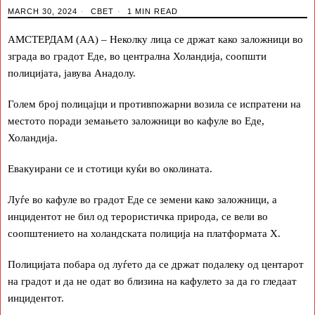
MARCH 30, 2024
СВЕТ
1 MIN READ
АМСТЕРДАМ (АА) – Неколку лица се држат како заложници во
зграда во градот Еде, во централна Холандија, соопшти
полицијата, јавува Анадолу.
Голем број полицајци и противпожарни возила се испратени на
местото поради земањето заложници во кафуле во Еде,
Холандија.
Евакуирани се и стотици куќи во околината.
Луѓе во кафуле во градот Еде се земени како заложници, а
инцидентот не бил од терористичка природа, се вели во
соопштението на холандската полиција на платформата Х.
Полицијата побара од луѓето да се држат подалеку од центарот
на градот и да не одат во близина на кафулето за да го гледаат
инцидентот.