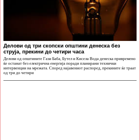
Делови од три скопски општини денеска без
струја, прекини до четири часа
Делови од општините Гази Баба, Бутел и Кисела Вода денеска привремено
ќе останат без електрична енергија поради планирани технички
интервенции на мрежата. Според најавениот распоред, прекините ќе траат
од три до четири