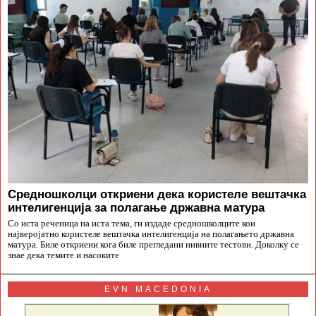
Средношколци откриени дека користеле вештачка
интелигенција за полагање државна матура
Со иста реченица на иста тема, ги издаде средношколците кои
најверојатно користеле вештачка интелигенција на полагањето државна
матура. Биле откриени кога биле прегледани нивните тестови. Доколку се
знае дека темите и насоките
EVN MACEDONIA