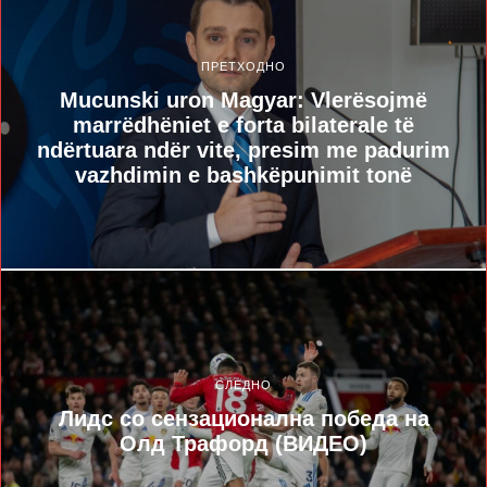
ПРЕТХОДНО
Mucunski uron Magyar: Vlerësojmë
marrëdhëniet e forta bilaterale të
ndërtuara ndër vite, presim me padurim
vazhdimin e bashkëpunimit tonë
СЛЕДНО
Лидс со сензационална победа на
Олд Трафорд (ВИДЕО)