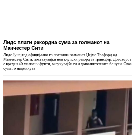
Лидс плати рекордна сума за голманот на
Манчестер Сити
Лидс Јунајтед официјално го потпиша голманот Џејмс Трафорд од
Манчестер Сити, поставувајќи нов клупски рекорд за трансфер. Договорот
е вреден 40 милиони фунти, вклучувајќи ги и дополнителните бонуси. Оваа
сума го надминува