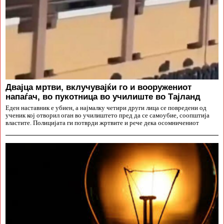
Двајца мртви, вклучувајќи го и вооружениот
напаѓач, во пукотница во училиште во Тајланд
Еден наставник е убиен, а најмалку четири други лица се повредени од
ученик кој отворил оган во училиштето пред да се самоубие, соопштија
властите. Полицијата ги потврди жртвите и рече дека осомничениот