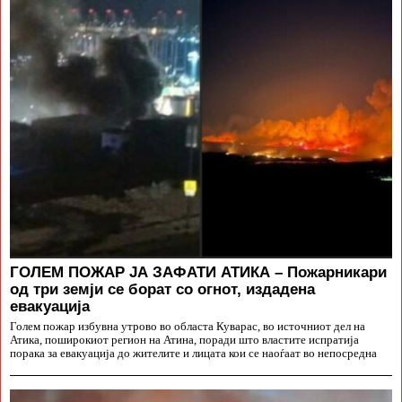
ГОЛЕМ ПОЖАР ЈА ЗАФАТИ АТИКА – Пожарникари
од три земји се борат со огнот, издадена
евакуација
Голем пожар избувна утрово во областа Куварас, во источниот дел на
Атика, поширокиот регион на Атина, поради што властите испратија
порака за евакуација до жителите и лицата кои се наоѓаат во непосредна