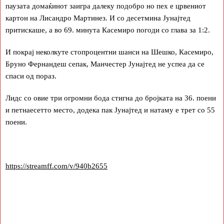
паузата домаќинот заигра далеку подобро но пех е црвениот
картон на Лисандро Мартинез. И со десетмина Јунајтед
притискаше, а во 69. минута Касемиро погоди со глава за 1:2.
И покрај неколкуте стопроцентни шанси на Шешко, Касемиро,
Бруно Фернандеш сепак, Манчестер Јунајтед не успеа да се
спаси од пораз.
Лидс со овие три огромни бода стигна до бројката на 36. поени
и петнаесетто место, додека пак Јунајтед и натаму е трет со 55
поени.
https://streamff.com/v/940b2655