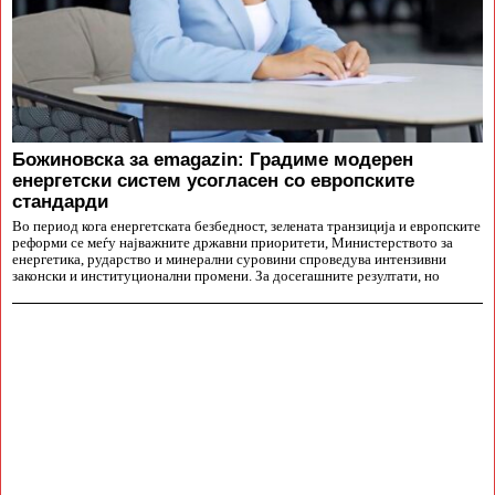
Божиновска за emagazin: Градиме модерен
енергетски систем усогласен со европските
стандарди
Во период кога енергетската безбедност, зелената транзиција и европските
реформи се меѓу најважните државни приоритети, Министерството за
енергетика, рударство и минерални суровини спроведува интензивни
законски и институционални промени. За досегашните резултати, но