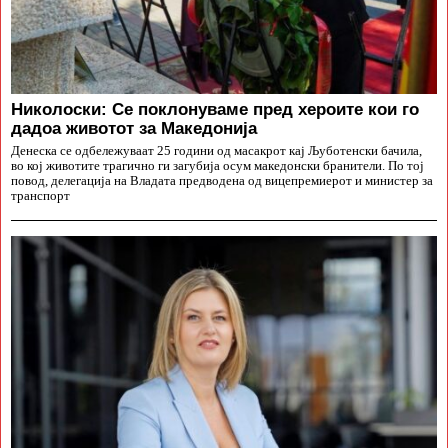
Николоски: Се поклонуваме пред хероите кои го
дадоа животот за Македонија
Денеска се одбележуваат 25 години од масакрот кај Љуботенски бачила,
во кој животите трагично ги загубија осум македонски бранители. По тој
повод, делегација на Владата предводена од вицепремиерот и министер за
транспорт