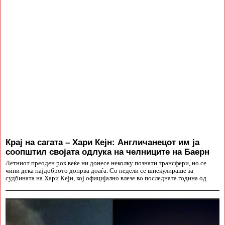
Крај на сагата – Хари Кејн: Англичанецот им ја
соопштил својата одлука на челниците на Баерн
Летниот преоден рок веќе ни донесе неколку познати трансфери, но се
чини дека најдоброто допрва доаѓа. Со недели се шпекулираше за
судбината на Хари Кејн, кој официјално влезе во последната година од