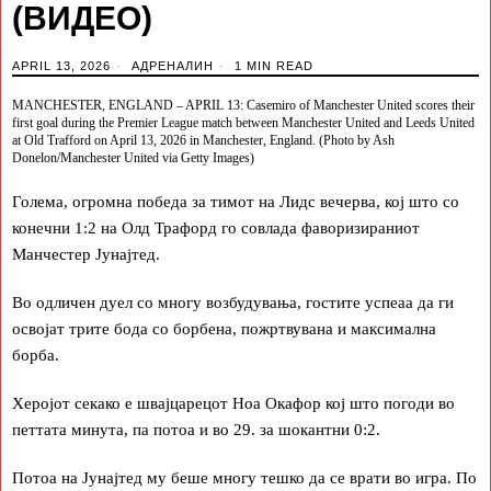
(ВИДЕО)
APRIL 13, 2026
АДРЕНАЛИН
1 MIN READ
MANCHESTER, ENGLAND – APRIL 13: Casemiro of Manchester United scores their
first goal during the Premier League match between Manchester United and Leeds United
at Old Trafford on April 13, 2026 in Manchester, England. (Photo by Ash
Donelon/Manchester United via Getty Images)
Голема, огромна победа за тимот на Лидс вечерва, кој што со
конечни 1:2 на Олд Трафорд го совлада фаворизираниот
Манчестер Јунајтед.
Во одличен дуел со многу возбудувања, гостите успеаа да ги
освојат трите бода со борбена, пожртвувана и максимална
борба.
Херојот секако е швајцарецот Ноа Окафор кој што погоди во
петтата минута, па потоа и во 29. за шокантни 0:2.
Потоа на Јунајтед му беше многу тешко да се врати во игра. По