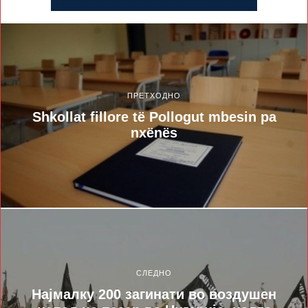
ПРЕТХОДНО
Shkollat fillore të Pollogut mbesin pa
nxënës
СЛЕДНО
Најмалку 200 загинати во воздушен