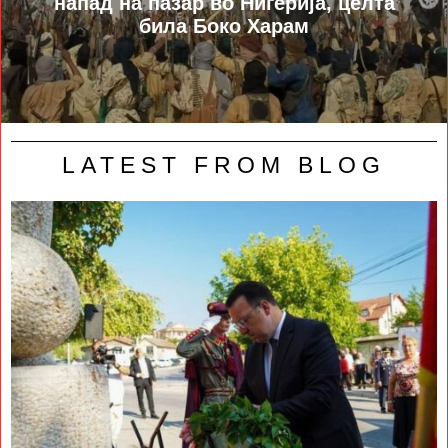
напад на пазар во Нигерија, целта
била Боко Харам
LATEST FROM BLOG