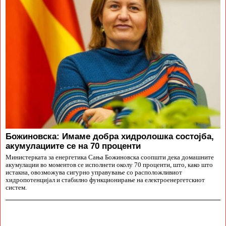
Божиновска: Имаме добра хидролошка состојба,
акумулациите се на 70 проценти
Министерката за енергетика Сања Божиновска соопшти дека домашните
акумулации во моментов се исполнети околу 70 проценти, што, како што
истакна, овозможува сигурно управување со расположливиот
хидропотенцијал и стабилно функционирање на електроенергетскиот
систем.