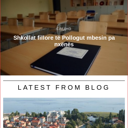
СЛЕДНО
Shkollat fillore të Pollogut mbesin pa
nxënës
LATEST FROM BLOG