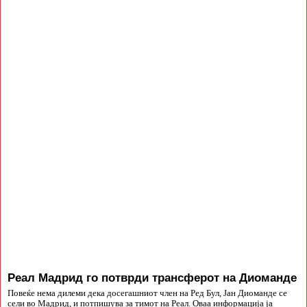
Реал Мадрид го потврди трансферот на Диоманде
Повеќе нема дилеми дека досегашниот член на Ред Бул, Јан Диоманде се
сели во Мадрид, и потпишува за тимот на Реал. Оваа информација ја