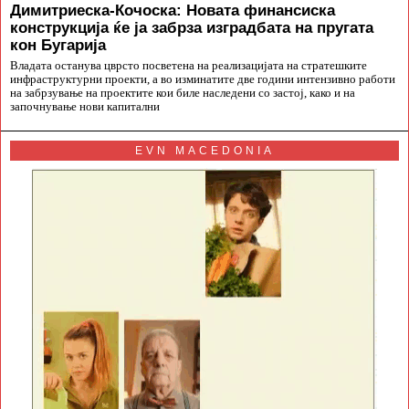
Димитриеска-Кочоска: Новата финансиска
конструкција ќе ја забрза изградбата на пругата
кон Бугарија
Владата останува цврсто посветена на реализацијата на стратешките
инфраструктурни проекти, а во изминатите две години интензивно работи
на забрзување на проектите кои биле наследени со застој, како и на
започнување нови капитални
EVN MACEDONIA