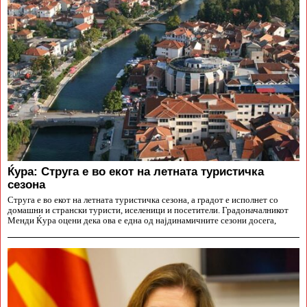
Ќура: Струга е во екот на летната туристичка
сезона
Струга е во екот на летната туристичка сезона, а градот е исполнет со
домашни и странски туристи, иселеници и посетители. Градоначалникот
Менди Ќура оцени дека ова е една од најдинамичните сезони досега,