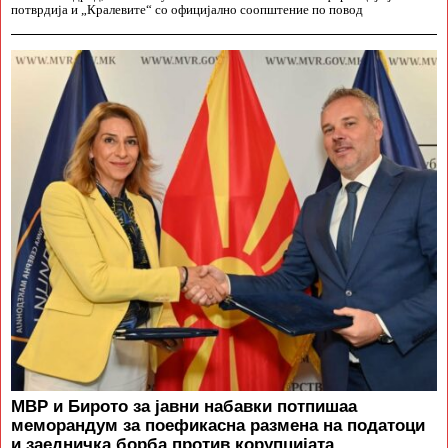
потврдија и „Кралевите“ со официјално соопштение по повод
МВР и Бирото за јавни набавки потпишаа
меморандум за поефикасна размена на податоци
и заедничка борба против корупцијата