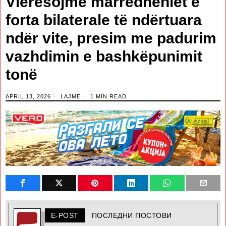
Vlerësojmë marrëdhëniet e
forta bilaterale të ndërtuara
ndër vite, presim me padurim
vazhdimin e bashkëpunimit
tonë
APRIL 13, 2026
LAJME
1 MIN READ
E-POST
ПОСЛЕДНИ ПОСТОВИ