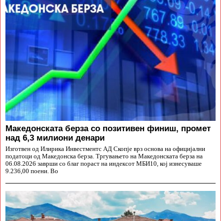
Македонската берза со позитивен финиш, промет
над 6,3 милиони денари
Изготвен од Илирика Инвестментс АД Скопје врз основа на официјални
податоци од Македонска берза. Тргувањето на Македонската берза на
06.08.2026 заврши со благ пораст на индексот МБИ10, кој изнесуваше
9.236,00 поени. Во