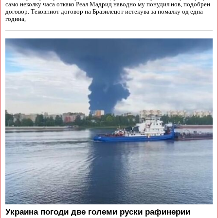
само неколку часа откако Реал Мадрид наводно му понудил нов, подобрен
договор. Тековниот договор на Бразилецот истекува за помалку од една
година,
Украина погоди две големи руски рафинерии