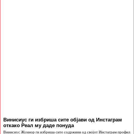
Винисиус ги избриша сите објави од Инстаграм
откако Реал му даде понуда
Винисиус Жуниор ги избриша сите содржини од својот Инстаграм профил