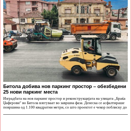
Битола добива нов паркинг простор – обезбедени
25 нови паркинг места
Изградбата на нов паркинг простор и реконструкцијата на улицата „Браќа
Џаферови“ во Битола влегуваат во завршна фаза. Денеска се асфалтираше
површина од 1.100 квадратни метри, со што проектот е чекор поблиску до