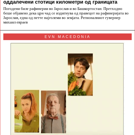
оддалечени стотици километри од границата
Погодени биле рафинерии во Јарослав и во Башкортостан. Претходно
беше објавено дека црн чад се издигнува од правецот на рафинеријата во
Јарослав, една од петте најголеми во земјата. Регионалниот гувернер
михаил евраев
EVN MACEDONIA