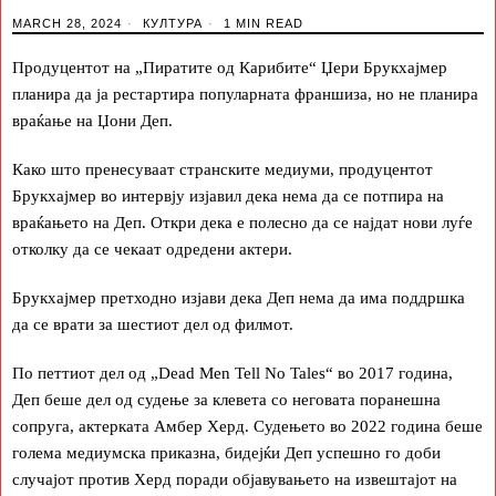
MARCH 28, 2024
КУЛТУРА
1 MIN READ
Продуцентот на „Пиратите од Карибите“ Џери Брукхајмер
планира да ја рестартира популарната франшиза, но не планира
враќање на Џони Деп.
Како што пренесуваат странските медиуми, продуцентот
Брукхајмер во интервју изјавил дека нема да се потпира на
враќањето на Деп. Откри дека е полесно да се најдат нови луѓе
отколку да се чекаат одредени актери.
Брукхајмер претходно изјави дека Деп нема да има поддршка
да се врати за шестиот дел од филмот.
По петтиот дел од „Dead Men Tell No Tales“ во 2017 година,
Деп беше дел од судење за клевета со неговата поранешна
сопруга, актерката Амбер Херд. Судењето во 2022 година беше
голема медиумска приказна, бидејќи Деп успешно го доби
случајот против Херд поради објавувањето на извештајот на