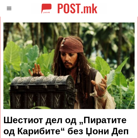
Шестиот дел од „Пиратите
од Карибите“ без Џони Деп