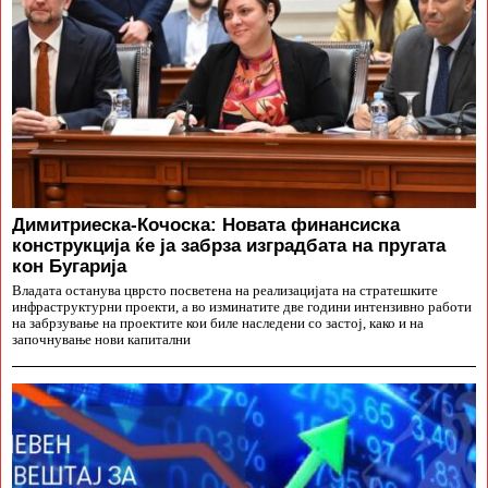
Димитриеска-Кочоска: Новата финансиска
конструкција ќе ја забрза изградбата на пругата
кон Бугарија
Владата останува цврсто посветена на реализацијата на стратешките
инфраструктурни проекти, а во изминатите две години интензивно работи
на забрзување на проектите кои биле наследени со застој, како и на
започнување нови капитални