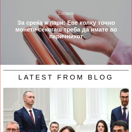
СЛЕДНО
За среќа и пари: Еве колку точно
монети секогаш треба да имате во
паричникот
LATEST FROM BLOG