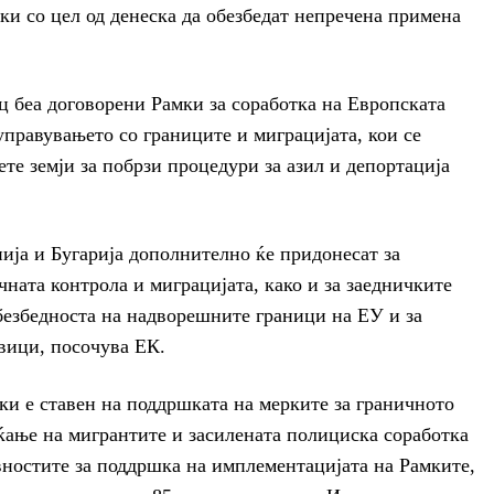
рки со цел од денеска да обезбедат непречена примена
ец беа договорени Рамки за соработка на Европската
управувањето со границите и миграцијата, кои се
те земји за побрзи процедури за азил и депортација
нија и Бугарија дополнително ќе придонесат за
чната контрола и миграцијата, како и за заедничките
безбедноста на надворешните граници на ЕУ и за
вици, посочува ЕК.
ки е ставен на поддршката на мерките за граничното
аќање на мигрантите и засилената полициска соработка
вностите за поддршка на имплементацијата на Рамките,