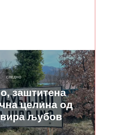
СЛЕДНО
о, заштитена
чна целина од
звира љубов