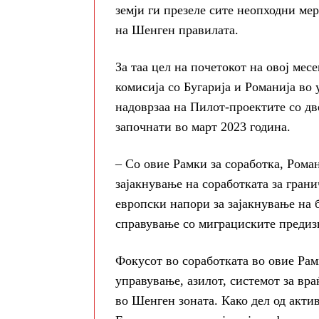
земји ги презеле сите неопходни ме
на Шенген правилата.
За таа цел на почетокот на овој мес
комисија со Бугарија и Романија во 
надоврзаа на Пилот-проектите со две
започнати во март 2023 година.
– Со овие Рамки за соработка, Рома
зајакнување на соработката за грани
европски напори за зајакнување на 
справување со миграциските предиз
Фокусот во соработката во овие Рам
управување, азилот, системот за вр
во Шенген зоната. Како дел од акти