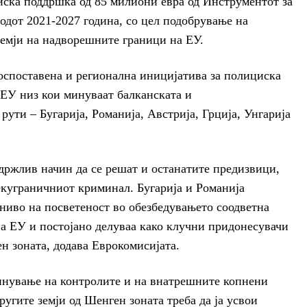
иска поддршка од 85 милиони евра од Инструментот за
одот 2021-2027 година, со цел подобрување на
земји на надворешните граници на ЕУ.
оспоставена и регионална иницијатива за полициска
 ЕУ низ кои минуваат балканската и
ути – Бугарија, Романија, Австрија, Грција, Унгарија
држлив начин да се решат и останатите предизвици,
екуграничниот криминал. Бугарија и Романија
ниво на посветеност во обезбедувањето соодветна
а ЕУ и постојано делуваа како клучни придонесувачи
н зоната, додава Еврокомисијата.
кинување на контролите и на внатрешните копнени
ругите земји од Шенген зоната треба да ја усвои