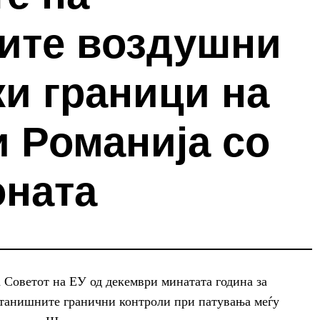
ите воздушни
и граници на
и Романија со
оната
а Советот на ЕУ од декември минатата година за
станишните гранични контроли при патувања меѓу