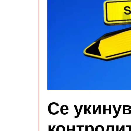
Се укинув
контролит