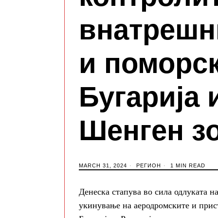
внатрешн
и поморск
Бугарија 
Шенген з
MARCH 31, 2024
РЕГИОН
1 MIN READ
Денеска стапува во сила одлуката н
укинување на аеродромските и при