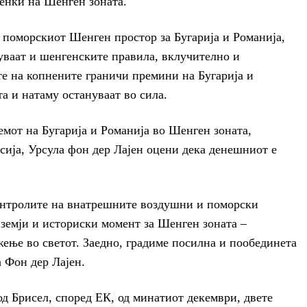
ленки на Шенген зоната.
 поморскиот Шенген простор за Бугарија и Романија,
нуваат и шенгенските правила, вклучително и
е на копнените граничи премини на Бугарија и
та и натаму остануваат во сила.
емот на Бугарија и Романија во Шенген зоната,
сија, Урсула фон дер Лајен оцени дека денешниот е
онтролите на внатрешните воздушни и поморски
е земји и историски момент за Шенген зоната –
жење во светот. Заедно, градиме посилна и пообединета
а Фон дер Лајен.
д Брисел, според ЕК, од минатиот декември, двете