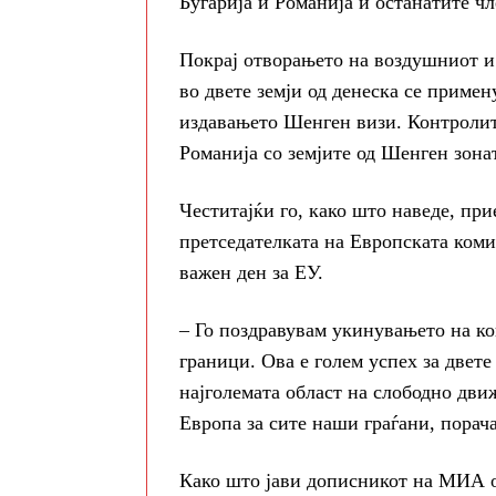
Бугарија и Романија и останатите ч
Покрај отворањето на воздушниот и
во двете земји од денеска се приме
издавањето Шенген визи. Контролит
Романија со земјите од Шенген зона
Честитајќи го, како што наведе, при
претседателката на Европската коми
важен ден за ЕУ.
– Го поздравувам укинувањето на к
граници. Ова е голем успех за двет
најголемата област на слободно дви
Европа за сите наши граѓани, порач
Како што јави дописникот на МИА о