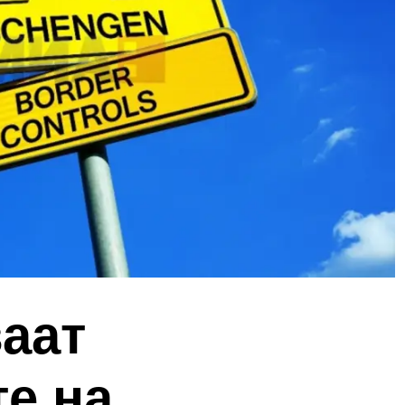
аат
е на