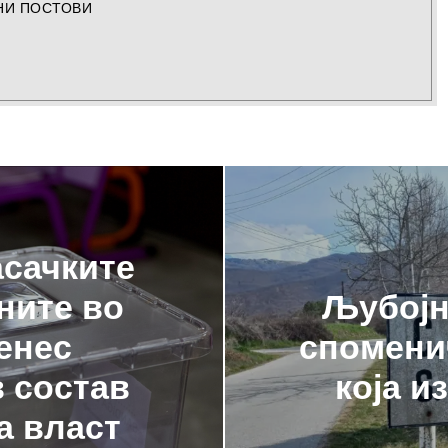
НИ ПОСТОВИ
асачките
ните во
Љубојн
енес
спомени
в состав
која и
а власт