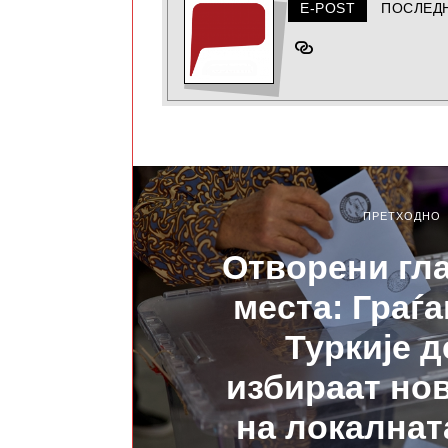
E-POST
ПОСЛЕД
ПРЕТХОДНО
Отворени гл
места: Граѓа
Туркије д
избираат но
на локалнат