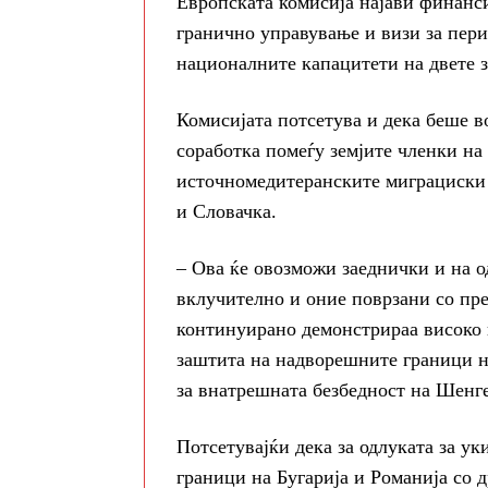
Европската комисија најави финанс
гранично управување и визи за пери
националните капацитети на двете 
Комисијата потсетува и дека беше в
соработка помеѓу земјите членки на
источномедитеранските миграциски р
и Словачка.
– Ова ќе овозможи заеднички и на о
вклучително и оние поврзани со пр
континуирано демонстрираа високо 
заштита на надворешните граници н
за внатрешната безбедност на Шенге
Потсетувајќи дека за одлуката за у
граници на Бугарија и Романија со д