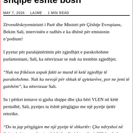
MAY 7, 2026
LAJME
1 MIN READ
Zëvendëskryeministri i Parë dhe Ministri për Çështje Evropiane,
Bekim Sali, intervistën e radhës e ka dhënë për emisionin
n’podium!
I pyetur për paralajmërimin për zgjedhjet e parakohshme
parlamentare, Sali, ka nënvizuar se nuk na trembin zgjedhjet.
“Nuk na frikëson aspak fakti se mund të ketë zgjedhje të
parakohshme. Nuk ka nevojë për shkak të qytetarëve, por ne jemi të
gatshëm”
, ka nënvizuar Sali.
Sa i përket temave si gjuha shqipe dhe çka bëri VLEN në këtë
periudhë, Sali, pyetjes iu është përgjigjur me një pyetje tjetër
retorike.
“Do ta jap përgjigjen me një pyetje të shkurtër: Çka ndryshoi në