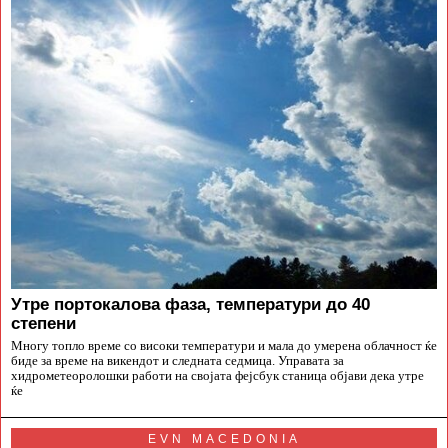
Утре портокалова фаза, температури до 40
степени
Многу топло време со високи температури и мала до умерена облачност ќе
биде за време на викендот и следната седмица. Управата за
хидрометеоролошки работи на својата фејсбук станица објави дека утре
ќе
EVN MACEDONIA