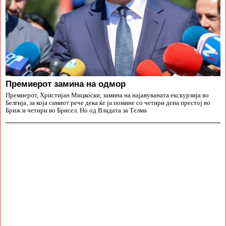
Премиерот замина на одмор
Премиерот, Христијан Мицкоски, замина на најавуваната екскурзија во
Белгија, за која самиот рече дека ќе ја помине со четири дена престој во
Бриж и четири во Брисел. Но од Владата за Телма