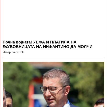
Почна војната! УЕФА И ПЛАТИЛА НА
ЉУБОВНИЦАТА НА ИНФАНТИНО ДА МОЛЧИ
Извор: vecer.mk