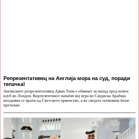
Репрезентативец на Англија мора на суд, поради
тепачка!
Англискиот репрезентативец Ајван Тони е обвинет за напад пред ноќен
клуб во Лондон. Корпулентниот напаѓач кој игра во Саудиска Арабија
неодамна се врати од Светското првенство, а во својата татковина беше
пречекан