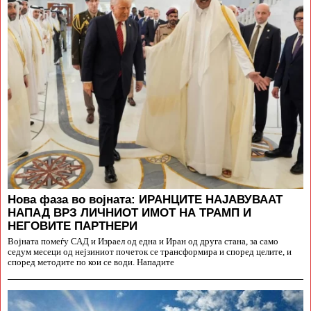
Нова фаза во војната: ИРАНЦИТЕ НАЈАВУВААТ
НАПАД ВРЗ ЛИЧНИОТ ИМОТ НА ТРАМП И
НЕГОВИТЕ ПАРТНЕРИ
Војната помеѓу САД и Израел од една и Иран од друга стана, за само
седум месеци од нејзиниот почеток се трансформира и според целите, и
според методите по кои се води. Нападите