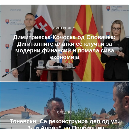
ПРЕТХОДНО
Димитриеска-Кочоска од Словачка:
Дигиталните алатки се клучни за
модерни финансии и помала сива
економија
СЛЕДНО
Тоневски: Се реконструира дел од ул.
„3-ти Април“ во Пробиштип