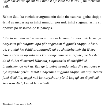
ligjet ekzistuese që sot nuk bënë e dje ishte më mirë?”,
ka theksuar
Sali.
Bekim Sali, ka vazhduar argumentin duke theksuar se gjuha shqipe
është avancuar aq sa është mundur, por nuk është stagnuar ashtu si
opozita po dëshiron që ta paraqes.
“Ku ka mundur është avancuar aq sa ka mundur. Por nuk ka asnjë
ndryshim për stagnim apo për degradim të gjuhës shqipe. Kështu
që, e gjithë kjo është propagandë që po zhvillohet për fat të keq.
Unë e shoh se opozita nuk ka ndonjë temë të mirëfilltë, me të cilën
do të duhet të merret! Ndoshta, riogranizim të mirëfilltë të
brendshëm që nuk arritën që ta bëjnë brenda vetes dhe mungesa e
një agjende tjetër! Temat e ndjeshme si gjuha shqipe, ku argumentet
janë të këtilla, asgjë nuk ka ndryshuar për të keq që sot të jetë më
keq sesa dje”
, ka deklaruar Sali
Burimi:
botasot.info