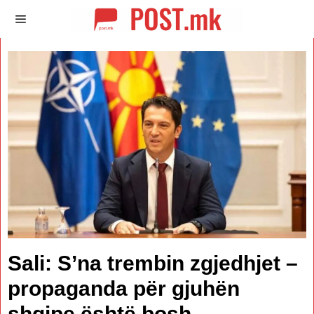
Sali: S’na trembin zgjedhjet –
propaganda për gjuhën
shqipe është bosh