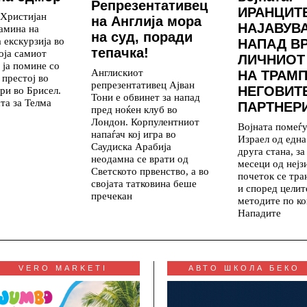
Репрезентативец
ИРАНЦИТ
 Христијан
на Англија мора
НАЈАВУВ
амина на
на суд, поради
 екскурзија во
НАПАД В
тепачка!
која самиот
ЛИЧНИОТ
 ја помине со
Англискиот
НА ТРАМП
 престој во
репрезентативец Ајван
НЕГОВИТ
ри во Брисел.
Тони е обвинет за напад
та за Телма
ПАРТНЕР
пред ноќен клуб во
Лондон. Корпулентниот
Војната помеѓ
напаѓач кој игра во
Израел од една
Саудиска Арабија
друга стана, з
неодамна се врати од
месеци од нејз
Светското првенство, а во
почеток се тр
својата татковина беше
и според целит
пречекан
методите по ко
Нападите
VERO MARKETI
АВТО ШКОЛА БЕКО