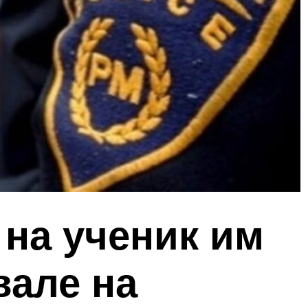
 на ученик им
вале на