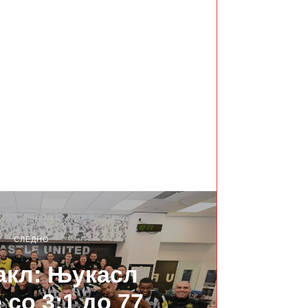
СЛЕДНО
акл: Њукасл
 со 3:1 до 77