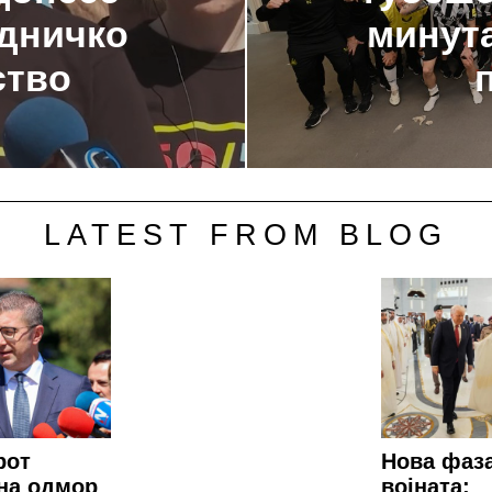
едничко
минута
ство
LATEST FROM BLOG
рот
Нова фаз
на одмор
војната: