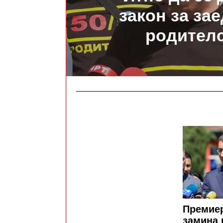
закон за за
родител
Премие
замина 