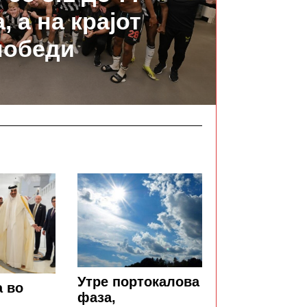
, а на крајот
победи
Утре портокалова
а во
фаза,