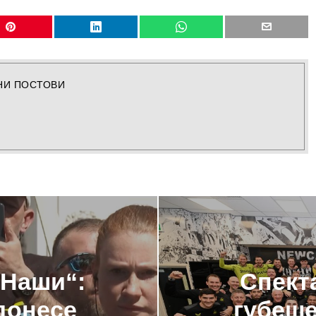
НИ ПОСТОВИ
„Наши“:
Спект
донесе
губеше