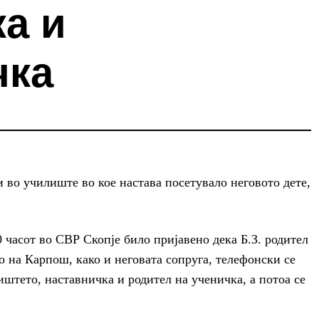
а и
чка
и во училиште во кое настава посетувало неговото дете,
 часот во СВР Скопје било пријавено дека Б.З. родител
о на Карпош, како и неговата сопруга, телефонски се
иштето, наставничка и родител на ученичка, а потоа се