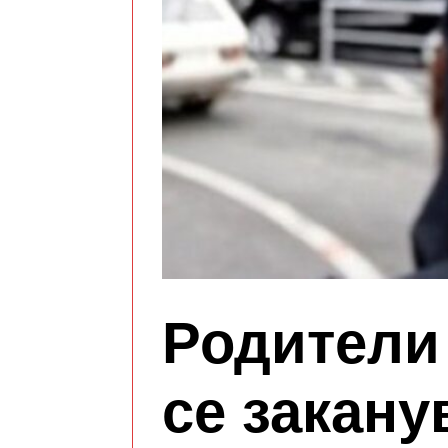
Родители
се закану