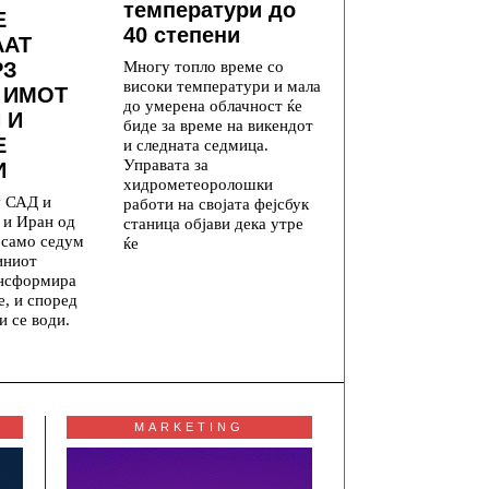
температури до
Е
40 степени
ААТ
Многу топло време со
РЗ
високи температури и мала
 ИМОТ
до умерена облачност ќе
 И
биде за време на викендот
Е
и следната седмица.
Управата за
И
хидрометеоролошки
у САД и
работи на својата фејсбук
 и Иран од
станица објави дека утре
а само седум
ќе
иниот
ансформира
е, и според
и се води.
MARKETING