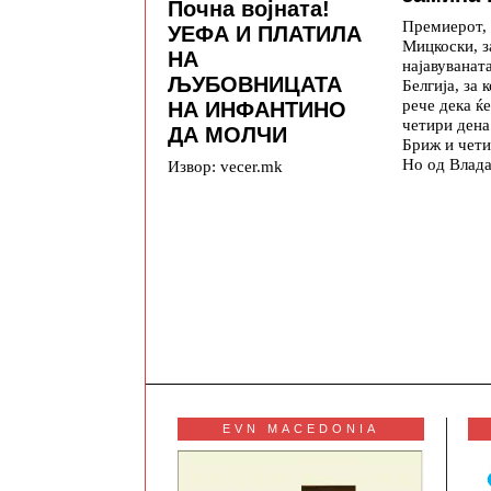
Почна војната!
Премиерот,
УЕФА И ПЛАТИЛА
Мицкоски, з
НА
најавуваната
ЉУБОВНИЦАТА
Белгија, за 
рече дека ќе
НА ИНФАНТИНО
четири дена
ДА МОЛЧИ
Бриж и чети
Но од Влада
Извор: vecer.mk
EVN MACEDONIA