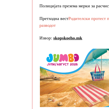
Полицијата презема мерки за расчис
Претходна вест
Родителски протест п
разводот
Извор:
skopskoeho.mk