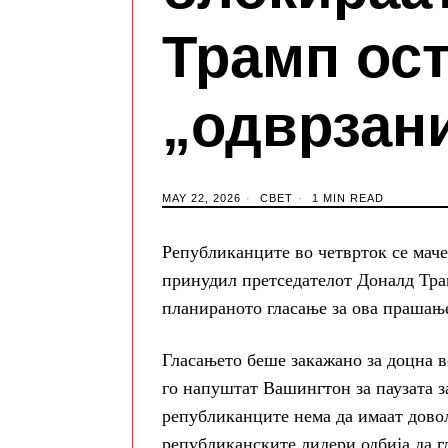
Трамп ост
„одврзан
MAY 22, 2026
СВЕТ
1 MIN READ
Републиканците во четврток се мачеа
принудил претседателот Доналд Трам
планираното гласање за ова прашање
Гласањето беше закажано за доцна в
го напуштат Вашингтон за паузата за
републиканците нема да имаат довол
републиканските лидери одбија да гл