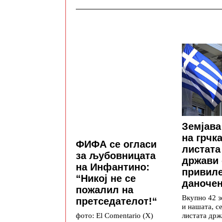
Земјава
на грчк
ФИФА се огласи
листата
за љубовницата
држави 
на Инфантино:
привил
“Никој не се
даноче
пожалил на
Вкупно 42 з
претседателот!“
и нашата, се
листата држ
фото: El Comentario (X)