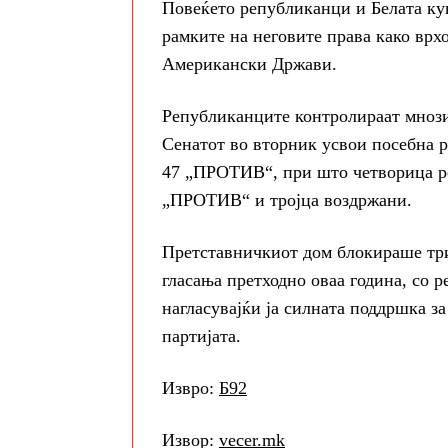
Повеќето републиканци и Белата куќ
рамките на неговите права како врх
Американски Држави.
Републиканците контролираат мнози
Сенатот во вторник усвои посебна р
47 „ПРОТИВ“, при што четворица ре
„ПРОТИВ“ и тројца воздржани.
Претставничкиот дом блокираше три
гласања претходно оваа година, со 
нагласувајќи ја силната поддршка за
партијата.
Извро:
Б92
Извор:
vecer.mk