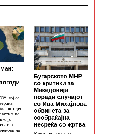
Оман:
Бугарското МНР
погоди
со критики за
Македонија
поради случајот
“, кој се
со Ива Михајлова
верлив
бил погоден
обвинета за
оектил, по
сообраќајна
пожар.
несреќа со жртва
снат, а
членови на
Министерството за