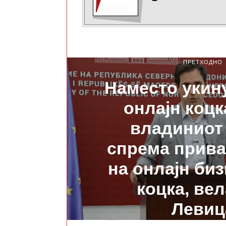
ПРЕТХОДНО
Наместо укин
онлајн коц
владиниот
спрема прива
на онлајн биз
коцка, вел
Левиц