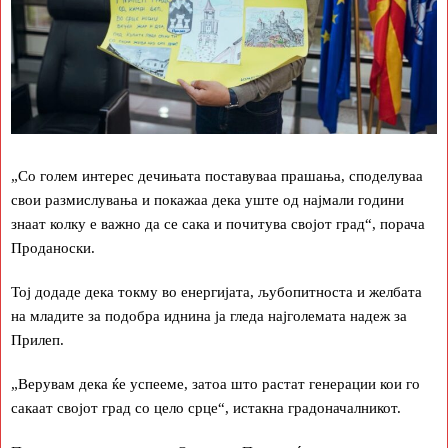
„Со голем интерес дечињата поставуваа прашања, споделуваа
свои размислувања и покажаа дека уште од најмали години
знаат колку е важно да се сака и почитува својот град“, порача
Проданоски.
Тој додаде дека токму во енергијата, љубопитноста и желбата
на младите за подобра иднина ја гледа најголемата надеж за
Прилеп.
„Верувам дека ќе успееме, затоа што растат генерации кои го
сакаат својот град со цело срце“, истакна градоначалникот.