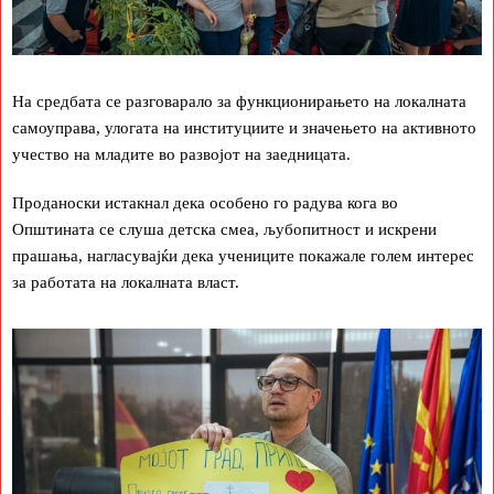
На средбата се разговарало за функционирањето на локалната
самоуправа, улогата на институциите и значењето на активното
учество на младите во развојот на заедницата.
Проданоски истакнал дека особено го радува кога во
Општината се слуша детска смеа, љубопитност и искрени
прашања, нагласувајќи дека учениците покажале голем интерес
за работата на локалната власт.