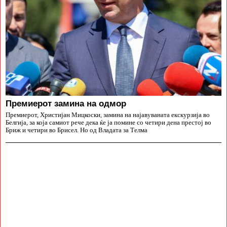
Премиерот замина на одмор
Премиерот, Христијан Мицкоски, замина на најавуваната екскурзија во
Белгија, за која самиот рече дека ќе ја помине со четири дена престој во
Бриж и четири во Брисел. Но од Владата за Телма