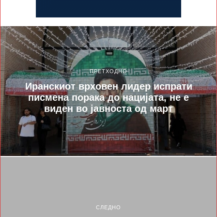
ПРЕТХОДНО
Иранскиот врховен лидер испрати
писмена порака до нацијата, не е
виден во јавноста од март
СЛЕДНО