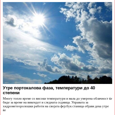
Утре портокалова фаза, температури до 40
степени
Многу топло време со високи температури и мала до умерена облачност ќе
биде за време на викендот и следната седмица. Управата за
хидрометеоролошки работи на својата фејсбук станица објави дека утре
ќе