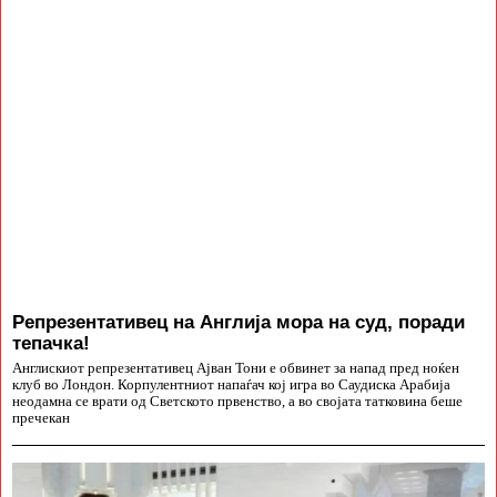
Репрезентативец на Англија мора на суд, поради
тепачка!
Англискиот репрезентативец Ајван Тони е обвинет за напад пред ноќен
клуб во Лондон. Корпулентниот напаѓач кој игра во Саудиска Арабија
неодамна се врати од Светското првенство, а во својата татковина беше
пречекан