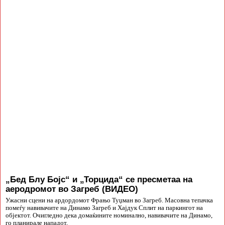
„Бед Блу Бојс“ и „Торцида“ се пресметаа на
аеродромот во Загреб (ВИДЕО)
Ужасни сцени на ардордомот Фрањо Туџман во Загреб. Масовна тепачка
помеѓу навивачите на Динамо Загреб и Хајдук Сплит на паркингот на
објектот. Очигледно дека домаќините номинално, навивачите на Динамо,
го планирале нападот,