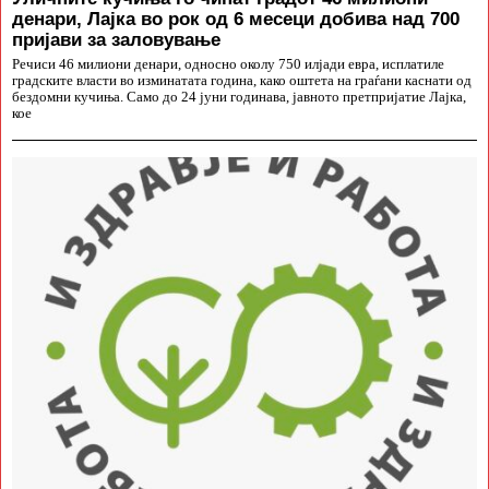
денари, Лајка во рок од 6 месеци добива над 700
пријави за заловување
Речиси 46 милиони денари, односно околу 750 илјади евра, исплатиле
градските власти во изминатата година, како оштета на граѓани каснати од
бездомни кучиња. Само до 24 јуни годинава, јавното претпријатие Лајка,
кое