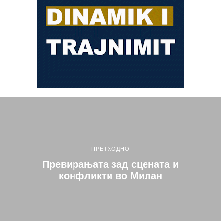
ПРЕТХОДНО
Превирањата зад сцената и
конфликти во Милан