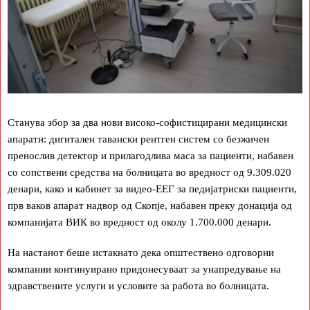
Станува збор за два нови високо-софистицирани медицински
апарати: дигитален тавански рентген систем со безжичен
пренослив детектор и прилагодлива маса за пациенти, набавен
со сопствени средства на болницата во вредност од 9.309.020
денари, како и кабинет за видео-ЕЕГ за педијатриски пациенти,
прв ваков апарат надвор од Скопје, набавен преку донација од
компанијата ВИК во вредност од околу 1.700.000 денари.
На настанот беше истакнато дека општествено одговорни
компании континуирано придонесуваат за унапредување на
здравствените услуги и условите за работа во болницата.