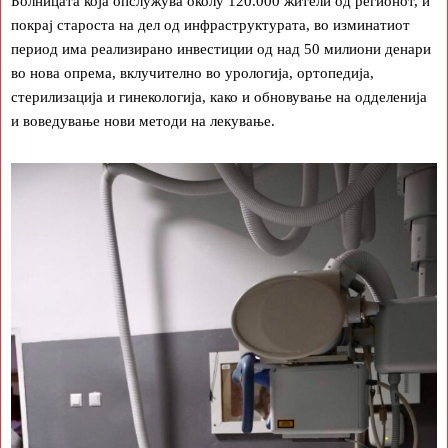
Болницата која опслужува околу 120.000 жители од регионот, и
покрај староста на дел од инфраструктурата, во изминатиот
период има реализирано инвестиции од над 50 милиони денари
во нова опрема, вклучително во урологија, ортопедија,
стерилизација и гинекологија, како и обновување на одделенија
и воведување нови методи на лекување.