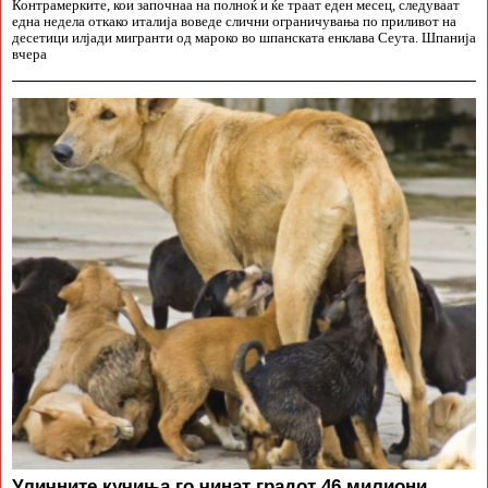
Контрамерките, кои започнаа на полноќ и ќе траат еден месец, следуваат
една недела откако италија воведе слични ограничувања по приливот на
десетици илјади мигранти од мароко во шпанската енклава Сеута. Шпанија
вчера
Уличните кучиња го чинат градот 46 милиони