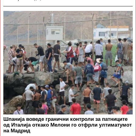
Шпанија воведе гранични контроли за патниците
од Италија откако Мелони го отфрли ултиматумот
на Мадрид