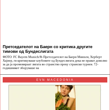
Претседателот на Баерн со критика другите
тимови од Бундеслигата
ФОТО: FC Bayern Munich/fb Претседателот на Баерн Минхен, Херберт
Хајнер, ги критикуваше клубовите од Бундеслигата дека не прават доволно
за да ја промовираат лигата во странство преку странски турнеи. 72-
годишникот зборуваше на
EVN MACEDONIA