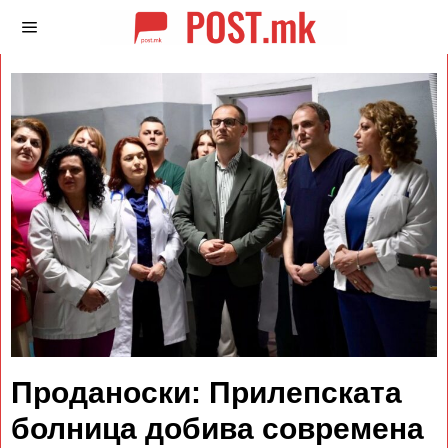
Проданоски: Прилепската
болница добива современа