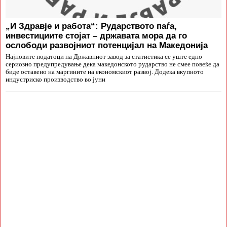
„И Здравје и работа“: Рударството паѓа,
инвестициите стојат – државата мора да го
ослободи развојниот потенцијал на Македонија
Најновите податоци на Државниот завод за статистика се уште едно
сериозно предупредување дека македонското рударство не смее повеќе да
биде оставено на маргините на економскиот развој. Додека вкупното
индустриско производство во јуни