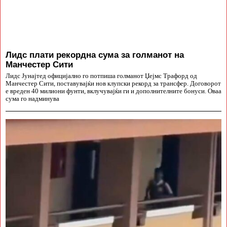
Лидс плати рекордна сума за голманот на
Манчестер Сити
Лидс Јунајтед официјално го потпиша голманот Џејмс Трафорд од
Манчестер Сити, поставувајќи нов клупски рекорд за трансфер. Договорот
е вреден 40 милиони фунти, вклучувајќи ги и дополнителните бонуси. Оваа
сума го надминува