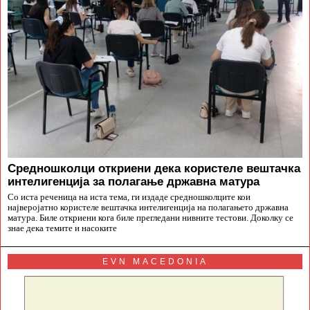
Средношколци откриени дека користеле вештачка
интелигенција за полагање државна матура
Со иста реченица на иста тема, ги издаде средношколците кои
најверојатно користеле вештачка интелигенција на полагањето државна
матура. Биле откриени кога биле прегледани нивните тестови. Доколку се
знае дека темите и насоките
EVN MACEDONIA