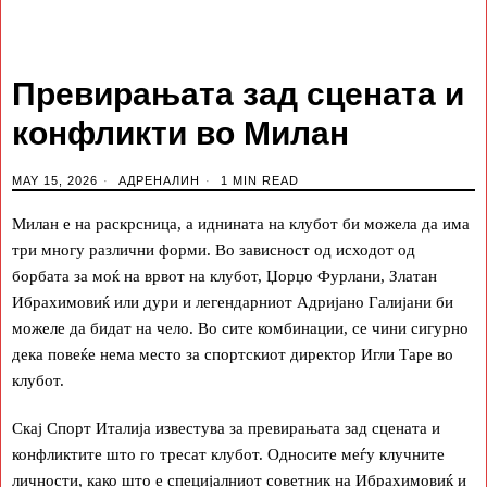
Превирањата зад сцената и
конфликти во Милан
MAY 15, 2026
АДРЕНАЛИН
1 MIN READ
Милан е на раскрсница, а иднината на клубот би можела да има
три многу различни форми. Во зависност од исходот од
борбата за моќ на врвот на клубот, Џорџо Фурлани, Златан
Ибрахимовиќ или дури и легендарниот Адријано Галијани би
можеле да бидат на чело. Во сите комбинации, се чини сигурно
дека повеќе нема место за спортскиот директор Игли Таре во
клубот.
Скај Спорт Италија известува за превирањата зад сцената и
конфликтите што го тресат клубот. Односите меѓу клучните
личности, како што е специјалниот советник на Ибрахимовиќ и