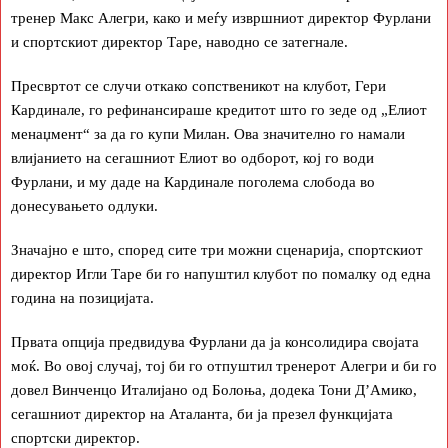
тренер Макс Алегри, како и меѓу извршниот директор Фурлани
и спортскиот директор Таре, наводно се затегнале.
Пресвртот се случи откако сопственикот на клубот, Гери
Кардинале, го рефинансираше кредитот што го зеде од „Елиот
менаџмент“ за да го купи Милан. Ова значително го намали
влијанието на сегашниот Елиот во одборот, кој го води
Фурлани, и му даде на Кардинале поголема слобода во
донесувањето одлуки.
Значајно е што, според сите три можни сценарија, спортскиот
директор Игли Таре би го напуштил клубот по помалку од една
година на позицијата.
Првата опција предвидува Фурлани да ја консолидира својата
моќ. Во овој случај, тој би го отпуштил тренерот Алегри и би го
довел Винченцо Италијано од Болоња, додека Тони Д’Амико,
сегашниот директор на Аталанта, би ја презел функцијата
спортски директор.