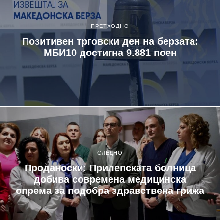
ПРЕТХОДНО
Позитивен трговски ден на берзата:
МБИ10 достигна 9.881 поен
СЛЕДНО
Проданоски: Прилепската болница
добива современа медицинска
опрема за подобра здравствена грижа