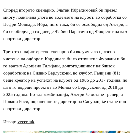
Според второто сценарио, Златан Ибрахимовиќ би презел
многу поактивна улога во водењето на клубот, во соработка со
Џефри Монкада. Ибра, исто така, би се ослободил од Алегри, а
би се обидел да го доведе Фабио Паратичи од Фиорентина како
спортски директор.
Третото и најинтересно сценарио би вклучувало целосно
чистење на одборот. Кардинале би го отпуштил Фурлани и би
го вратил Адријано Галијани, долгогодишниот најблизок
соработник на Силвио Берлускони, во клубот. Галијани (81)
беше креатор на успехот на клубот од 1986 до 2017 година, по
што го водеше проектот во Монца со Берлускони од 2018 до
2025 година. Во таа комбинација, Алегри ќе остане тренер, а
Џовани Роси, поранешниот директор на Сасуоло, ќе стане нов
спортски директор.
Извор:
vecer.mk