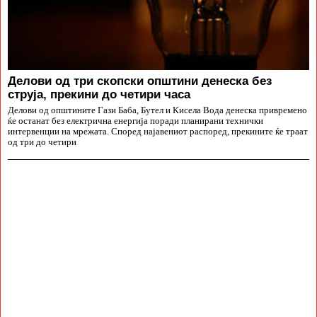
Делови од три скопски општини денеска без
струја, прекини до четири часа
Делови од општините Гази Баба, Бутел и Кисела Вода денеска привремено
ќе останат без електрична енергија поради планирани технички
интервенции на мрежата. Според најавениот распоред, прекините ќе траат
од три до четири