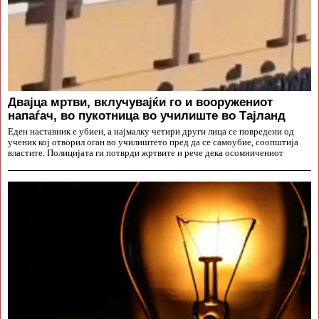
Двајца мртви, вклучувајќи го и вооружениот
напаѓач, во пукотница во училиште во Тајланд
Еден наставник е убиен, а најмалку четири други лица се повредени од
ученик кој отворил оган во училиштето пред да се самоубие, соопштија
властите. Полицијата ги потврди жртвите и рече дека осомничениот