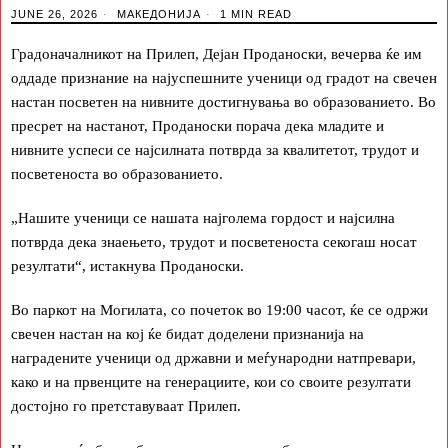
JUNE 26, 2026
МАКЕДОНИЈА
1 MIN READ
Градоначалникот на Прилеп, Дејан Проданоски, вечерва ќе им
оддаде признание на најуспешните ученици од градот на свечен
настан посветен на нивните достигнувања во образованието. Во
пресрет на настанот, Проданоски порача дека младите и
нивните успеси се најсилната потврда за квалитетот, трудот и
посветеноста во образованието.
„Нашите ученици се нашата најголема гордост и најсилна
потврда дека знаењето, трудот и посветеноста секогаш носат
резултати“, истакнува Проданоски.
Во паркот на Могилата, со почеток во 19:00 часот, ќе се одржи
свечен настан на кој ќе бидат доделени признанија на
наградените ученици од државни и меѓународни натпревари,
како и на првенците на генерациите, кои со своите резултати
достојно го претставуваат Прилеп.