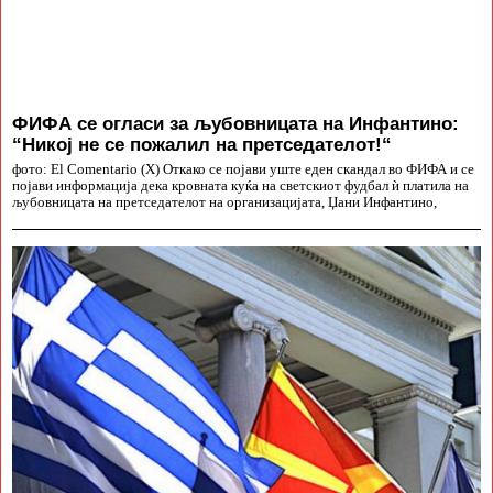
ФИФА се огласи за љубовницата на Инфантино:
“Никој не се пожалил на претседателот!“
фото: El Comentario (X) Откако се појави уште еден скандал во ФИФА и се
појави информација дека кровната куќа на светскиот фудбал ѝ платила на
љубовницата на претседателот на организацијата, Џани Инфантино,