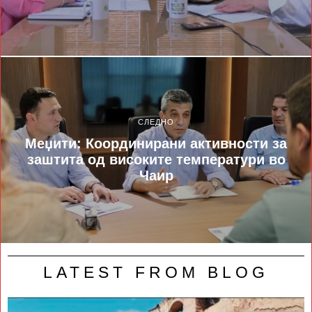
СЛЕДНО
Меџити: Координирани активности за
заштита од високите температури во
Чаир
LATEST FROM BLOG