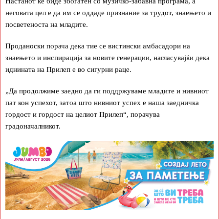
Настанот ќе биде збогатен со музичко-забавна програма, а
неговата цел е да им се оддаде признание за трудот, знаењето и
посветеноста на младите.
Проданоски порача дека тие се вистински амбасадори на
знаењето и инспирација за новите генерации, нагласувајќи дека
иднината на Прилеп е во сигурни раце.
„Да продолжиме заедно да ги поддржуваме младите и нивниот
пат кон успехот, затоа што нивниот успех е наша заедничка
гордост и гордост на целиот Прилеп“, порачува
градоначалникот.