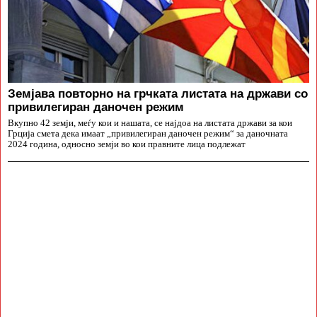
Земјава повторно на грчката листата на држави со
привилегиран даночен режим
Вкупно 42 земји, меѓу кои и нашата, се најдоа на листата држави за кои
Грција смета дека имаат „привилегиран даночен режим“ за даночната
2024 година, односно земји во кои правните лица подлежат