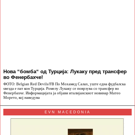
Нова “бомба“ од Турција: Лукаку пред трансфер
во Фенербахче!
ФОТО: Belgian Red Devils/FB По Мохамед Салах, уште една фудбалска
ѕвезда е пат кон Турција. Ромелу Лукаку се поврзува со трансфер во
Фенербахче. Информацијата ја објави италијанскиот новинар Матео
Морето, кој наведува
EVN MACEDONIA