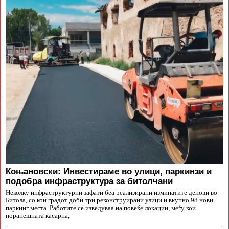
Коњановски: Инвестираме во улици, паркинзи и
подобра инфраструктура за битолчани
Неколку инфраструктурни зафати беа реализирани изминатите денови во
Битола, со кои градот доби три реконструирани улици и вкупно 98 нови
паркинг места. Работите се изведуваа на повеќе локации, меѓу кои
поранешната касарна,