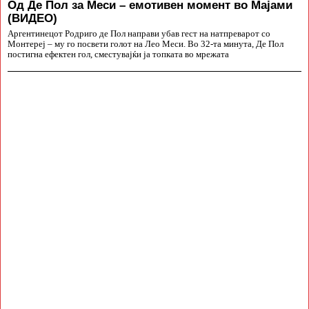
Од Де Пол за Меси – емотивен момент во Мајами
(ВИДЕО)
Аргентинецот Родриго де Пол направи убав гест на натпреварот со
Монтереј – му го посвети голот на Лео Меси. Во 32-та минута, Де Пол
постигна ефектен гол, сместувајќи ја топката во мрежата