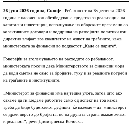
26 јуни 2026 година, Скопје
– Ребалансот на Буџетот за 2026
година е насочен кон обезбедување средства за реализација на
капитални инвестиции, исполнување на обврските преземени со
колективните договори и поддршка на развојните политики кои
директно влијаат врз квалитетот на живот на граѓаните, кажа
министерката за финансии во подкастот „Каде се парите“.
Говорејќи за зголемувањето на расходите со ребалансот,
министерката посочи дека Министерството за финансии мора
да води сметка не само за бројките, туку и за реалните потреби
на граѓаните и институциите.
„Министерот за финансии има најтешка улога, затоа што ако
сакаме да ги гледаме работите само од аспект на тоа каков
треба да биде буџетскиот дефицит, ќе кажеме – да, министерот
се држи цврсто до бројката, но на другата страна имаме живот
и реалност“, рече Димитриеска-Кочоска.