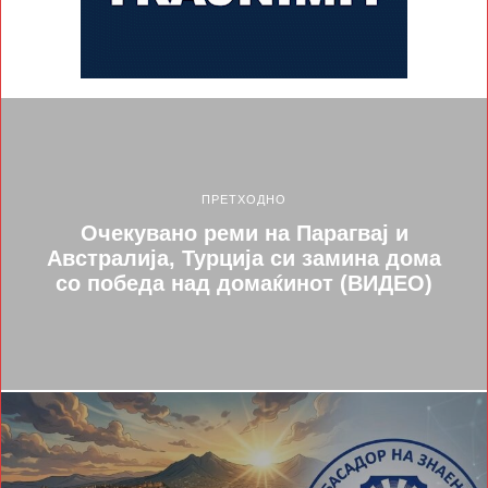
ПРЕТХОДНО
Очекувано реми на Парагвај и
Австралија, Турција си замина дома
со победа над домаќинот (ВИДЕО)