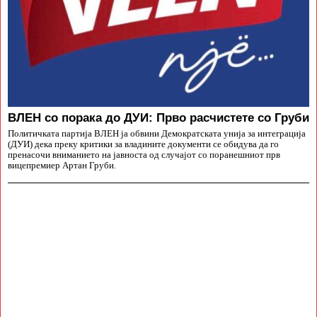
ВЛЕН со порака до ДУИ: Прво расчистете со Груби
Политичката партија ВЛЕН ја обвини Демократската унија за интеграција
(ДУИ) дека преку критики за владините документи се обидува да го
пренасочи вниманието на јавноста од случајот со поранешниот прв
вицепремиер Артан Груби.