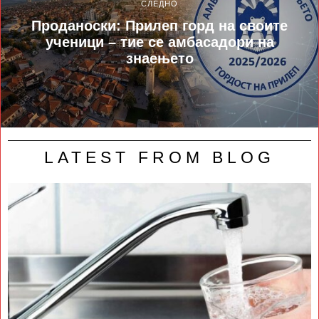
СЛЕДНО
Проданоски: Прилеп горд на своите
ученици – тие се амбасадори на
знаењето
LATEST FROM BLOG