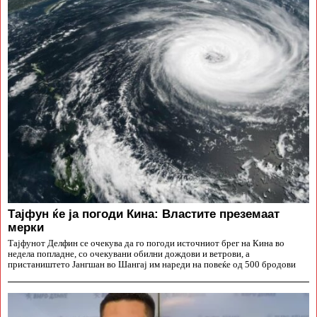
Тајфун ќе ја погоди Кина: Властите преземаат
мерки
Тајфунот Делфин се очекува да го погоди источниот брег на Кина во
недела попладне, со очекувани обилни дождови и ветрови, а
пристаништето Јангшан во Шангај им нареди на повеќе од 500 бродови