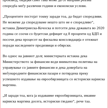
производ, бидејќи само така може да се направи реална
споредба меѓу различни години и економски услови.
„Процентите постојат токму заради тоа, да бидат споредливи.
Не можеме да споредуваме нешто што не е споредливо“,
истакна Димитриеска-Кочоска и потсети дека државата во 2020
година се соочи со буџетски дефицит од 8 проценти од БДП и
посочи дека процесот на фискална консолидација е отежнат
поради наследените предизвици и обврски.
Во однос на јавниот долг, министерката истакна дека
Министерството за финансии води внимателна политика на
управување со јавните финансии и дека довербата на
меѓународните финансиски пазари е потврдена преку
успешното издавање на еврообврзницата со историски најниска
маргина.
„И заради тоа, кога ја издававме еврообврзницата, имавме
најниска маргина досега, историски гледано“, рече таа.