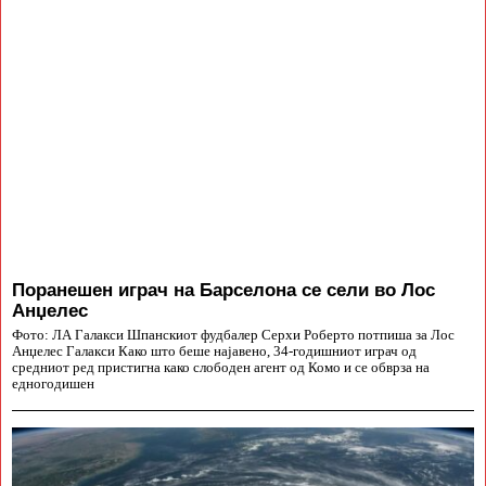
Поранешен играч на Барселона се сели во Лос
Анџелес
Фото: ЛА Галакси Шпанскиот фудбалер Серхи Роберто потпиша за Лос
Анџелес Галакси Како што беше најавено, 34-годишниот играч од
средниот ред пристигна како слободен агент од Комо и се обврза на
едногодишен