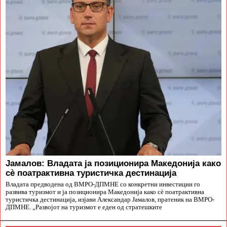
Јамалов: Владата ја позиционира Македонија како
сè поатрактивна туристичка дестинација
Владата предводена од ВМРО-ДПМНЕ со конкретни инвестиции го
развива туризмот и ја позиционира Македонија како сè поатрактивна
туристичка дестинација, изјави Александар Јамалов, пратеник на ВМРО-
ДПМНЕ. „Развојот на туризмот е еден од стратешките