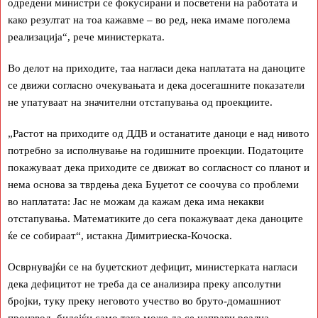
одредени министри се фокусирани и посветени на работата и
како резултат на тоа кажавме – во ред, нека имаме поголема
реализација“, рече министерката.
Во делот на приходите, таа нагласи дека наплатата на даноците
се движи согласно очекувањата и дека досегашните показатели
не упатуваат на значителни отстапувања од проекциите.
„Растот на приходите од ДДВ и останатите даноци е над нивото
потребно за исполнување на годишните проекции. Податоците
покажуваат дека приходите се движат во согласност со планот и
нема основа за тврдења дека Буџетот се соочува со проблеми
во наплатата: Јас не можам да кажам дека има некакви
отстапувања. Математиките до сега покажуваат дека даноците
ќе се собираат“, истакна Димитриеска-Кочоска.
Осврнувајќи се на буџетскиот дефицит, министерката нагласи
дека дефицитот не треба да се анализира преку апсолутни
бројки, туку преку неговото учество во бруто-домашниот