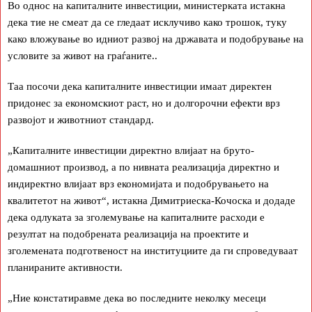
Во однос на капиталните инвестиции, министерката истакна
дека тие не смеат да се гледаат исклучиво како трошок, туку
како вложување во идниот развој на државата и подобрување на
условите за живот на граѓаните..
Таа посочи дека капиталните инвестиции имаат директен
придонес за економскиот раст, но и долгорочни ефекти врз
развојот и животниот стандард.
„Капиталните инвестиции директно влијаат на бруто-
домашниот производ, а по нивната реализација директно и
индиректно влијаат врз економијата и подобрувањето на
квалитетот на живот“, истакна Димитриеска-Кочоска и додаде
дека одлуката за зголемување на капиталните расходи е
резултат на подобрената реализација на проектите и
зголемената подготвеност на институциите да ги спроведуваат
планираните активности.
„Ние констатиравме дека во последните неколку месеци