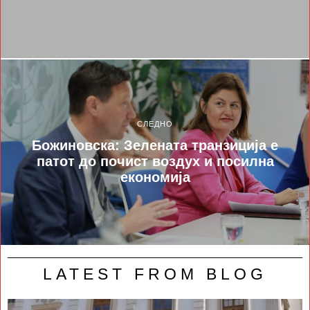
СЛЕДНО
Божиновска: Зелената транзиција е
патот до почист воздух и посилна
економија
LATEST FROM BLOG