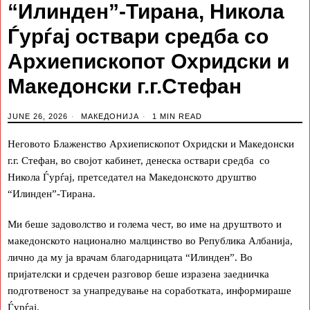
“Илинден”-Тирана, Никола
Ѓурѓај оствари средба со
Архиепископот Охридски и
Македонски г.г.Стефан
JUNE 26, 2026
МАКЕДОНИЈА
1 MIN READ
Неговото Блаженство Архиепископот Охридски и Македонски
г.г. Стефан, во својот кабинет, денеска оствари средба со
Никола Ѓурѓај, претседател на Македонското друштво
“Илинден”-Тирана.
Ми беше задоволство и голема чест, во име на друштвото и
македонското национално малцинство во Република Албанија,
лично да му ја врачам благодарницата “Илинден”. Во
пријателски и срдечен разговор беше изразена заедничка
подготвеност за унапредување на соработката, информираше
Ѓурѓај.