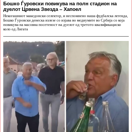
Бошко Ѓуровски повикува на полн стадион на
дуелот Црвена Звезда – Хапоел
Некогашниот македонски селектор, и неспомнено наша фудбалска легенда,
Бошко Ѓуровски денеска излезе со изјава во медиумите во Србија со која
повикува на масовна посетеност на дуелот од третото квалификациско
коло од Лигата