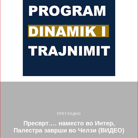
ПРЕТХОДНО
Пресврт…. наместо во Интер,
Палестра заврши во Челзи (ВИДЕО)