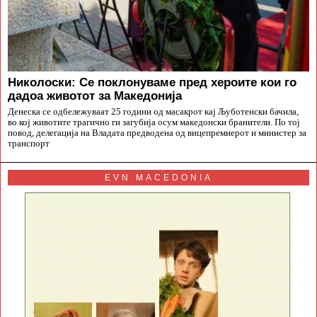
Николоски: Се поклонуваме пред хероите кои го
дадоа животот за Македонија
Денеска се одбележуваат 25 години од масакрот кај Љуботенски бачила,
во кој животите трагично ги загубија осум македонски бранители. По тој
повод, делегација на Владата предводена од вицепремиерот и министер за
транспорт
EVN MACEDONIA