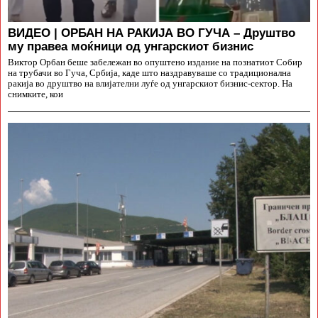
ВИДЕО | ОРБАН НА РАКИЈА ВО ГУЧА – Друштво
му правеа моќници од унгарскиот бизнис
Виктор Орбан беше забележан во опуштено издание на познатиот Собир
на трубачи во Гуча, Србија, каде што наздравуваше со традиционална
ракија во друштво на влијателни луѓе од унгарскиот бизнис-сектор. На
снимките, кои