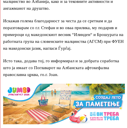
малцинство во Албанија, како и за тековните активности и
ангажманот на друштво.
Искажав голема благодарност за честа да се сретнам и да
поразговарам со г.г. Стефан и во оваа прилика, му подарив и
примероци од македонскиот весник “Илинден“ и Брошурата на
работната група на словенските малцинства (АГСМ) при ФУЕН
на македонски јазик, нагласи Ѓурѓај.
Исто така, додава тој, го информирал и за добрата соработка
што ја имаат со Поглаварот на Албанската афтокефална
православна црква, го.г. Јоан.