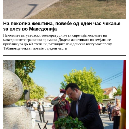
На пеколна жештина, повеќе од еден час чекање
за влез во Македонија
Пеколните августовски температури не ги спречија колоните на
македонските гранични премини. Додека жештината во земјава се
приближува до 40 степени, патниците кои денеска влегуваат преку
Табановце чекаат повеќе од еден час, а