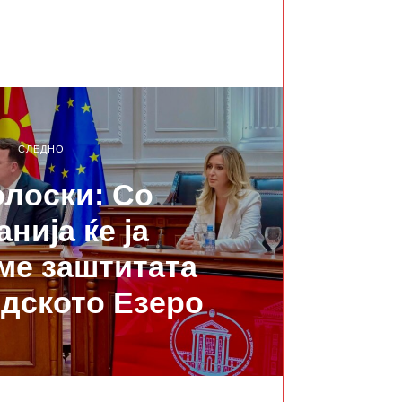
СЛЕДНО
лоски: Со
нија ќе ја
еме заштитата
дското Езеро