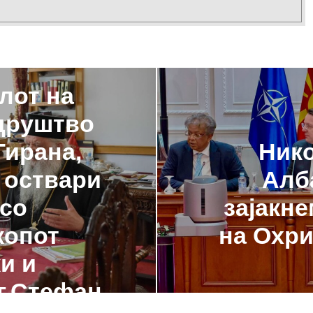
лот на
друштво
Нико
Тирана,
Алба
 оствари
зајакн
 со
на Охри
копот
и и
г.Стефан