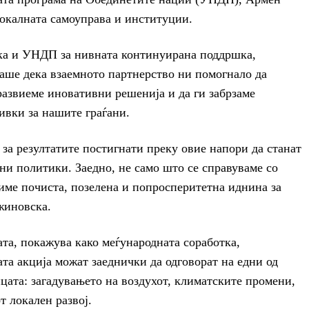
локалната самоуправа и институции.
ка и УНДП за нивната континуирана поддршка,
ше дека взаемното партнерство ни помогнало да
азвиеме иновативни решенија и да ги забрзаме
ивки за нашите граѓани.
 за резултатите постигнати преку овие напори да станат
и политики. Заедно, не само што се справуваме со
ме почиста, позелена и попросперитетна иднина за
жиновска.
та, покажува како меѓународната соработка,
та акција можат заеднички да одговорат на едни од
ата: загадувањето на воздухот, климатските промени,
т локален развој.