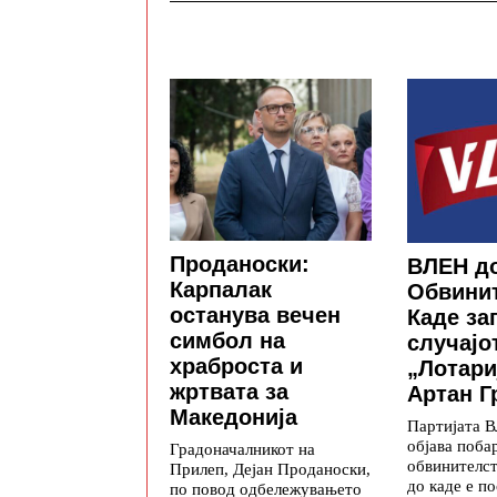
Проданоски:
ВЛЕН д
Карпалак
Обвинит
останува вечен
Каде за
симбол на
случајо
храброста и
„Лотари
жртвата за
Артан Г
Македонија
Партијата 
објава поба
Градоначалникот на
обвинителс
Прилеп, Дејан Проданоски,
до каде е по
по повод одбележувањето