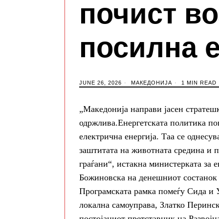
почист во
посилна 
JUNE 26, 2026
МАКЕДОНИЈА
1 MIN READ
„Македонија направи јасен стратешк
одржлива.Eнергетската политика пов
електрична енергија. Таа се однесув
заштитата на животната средина и 
граѓани“, истакна министерката за 
Божиновска на денешниот состанок 
Програмската рамка помеѓу Сида и 
локална самоуправа, Златко Перинск
постојаниот претставник на Развој