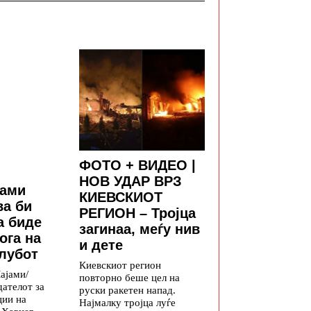
ФОТО + ВИДЕО |
НОВ УДАР ВРЗ
јами
КИЕВСКИОТ
ва би
РЕГИОН – Тројца
а биде
загинаа, меѓу нив
ога на
и дете
лубот
Киевскиот регион
ајами/
повторно беше цел на
ателот за
руски ракетен напад.
ции на
Најмалку тројца луѓе