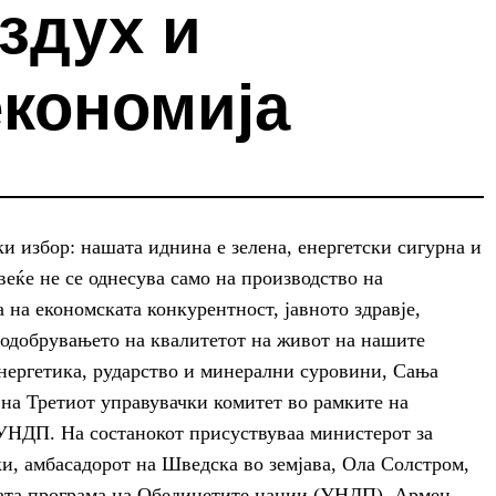
здух и
економија
и избор: нашата иднина е зелена, енергетски сигурна и
еќе не се однесува само на производство на
а на економската конкурентност, јавното здравје,
подобрувањето на квалитетот на живот на нашите
енергетика, рударство и минерални суровини, Сања
на Третиот управувачки комитет во рамките на
УНДП. На состанокот присуствуваа министерот за
и, амбасадорот на Шведска во земјава, Ола Солстром,
ната програма на Обединетите нации (УНДП), Армен