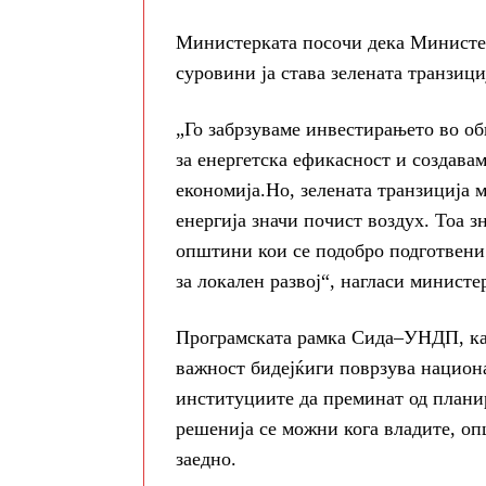
Министерката посочи дека Министер
суровини ја става зелената транзициј
„Го забрзуваме инвестирањето во об
за енергетска ефикасност и создава
економија.Но, зелената транзиција 
енергија значи почист воздух. Тоа 
општини кои се подобро подготвени
за локален развој“, нагласи минист
Програмската рамка Сида–УНДП, как
важност бидејќиги поврзува национа
институциите да преминат од плани
решенија се можни кога владите, оп
заедно.