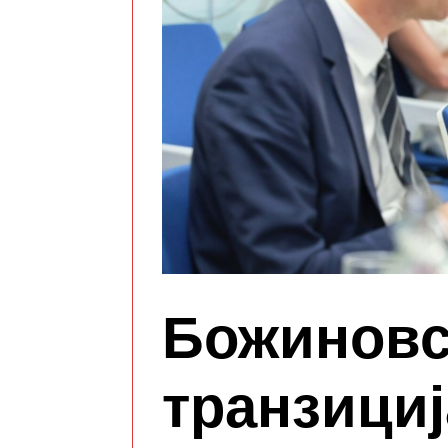
Божиновс
транзициј