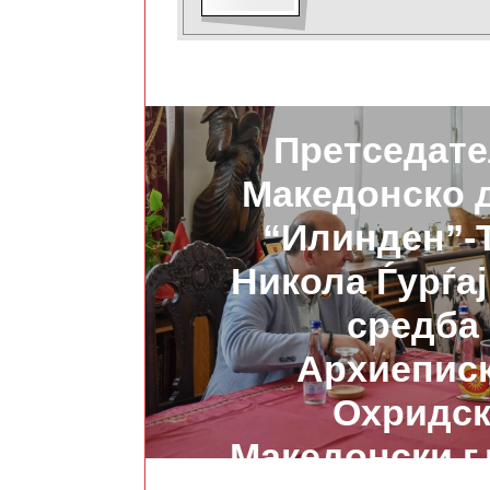
ПРЕТХОДНО
Претседате
Македонско 
“Илинден”-
Никола Ѓурѓај
средба
Архиепис
Охридск
Македонски г.