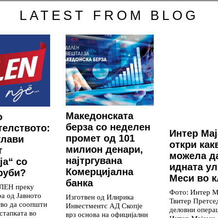
LATEST FROM BLOG
Македонската
о
берза со неделен
елството:
Интер Ма
промет од 101
глави
откри как
милион денари,
т
можела д
најтргувана
ја“ со
идната ул
Комерцијална
руби?
Меси во к
банка
ВЛЕН преку
Фото: Интер М
ра од Јавното
Изготвен од Илирика
Твитер Претсед
тво да соопшти
Инвестментс АД Скопје
деловни опера
стапката во
врз основа на официјални