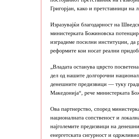
Григорјан, како и претставници на 
Изразувајќи благодарност на Шведс
министерката Божиновска потенцира
изградиме посилни институции, да р
реформите кои носат реални придоб
„Владата останува цврсто посветена
дел од нашите долгорочни националн
денешните предизвици — туку гради
Македонија“, рече министерката Бо
Ова партнерство, според министерка
националната сопственост и локална
најголемите предизвици на денешниц
енергетската сигурност и одржливио