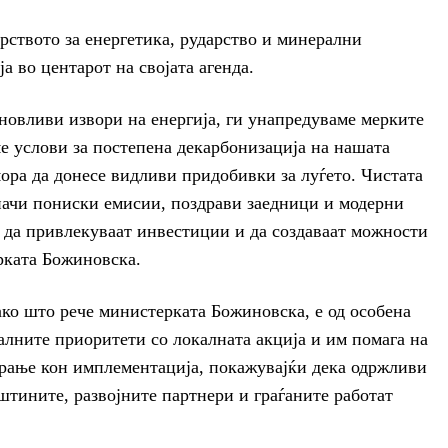
ството за енергетика, рударство и минерални
а во центарот на својата агенда.
новливи извори на енергија, ги унапредуваме мерките
ме услови за постепена декарбонизација на нашата
мора да донесе видливи придобивки за луѓето. Чистата
значи пониски емисии, поздрави заедници и модерни
 да привлекуваат инвестиции и да создаваат можности
ерката Божиновска.
о што рече министерката Божиновска, е од особена
лните приоритети со локалната акција и им помага на
рање кон имплементација, покажувајќи дека одржливи
штините, развојните партнери и граѓаните работат