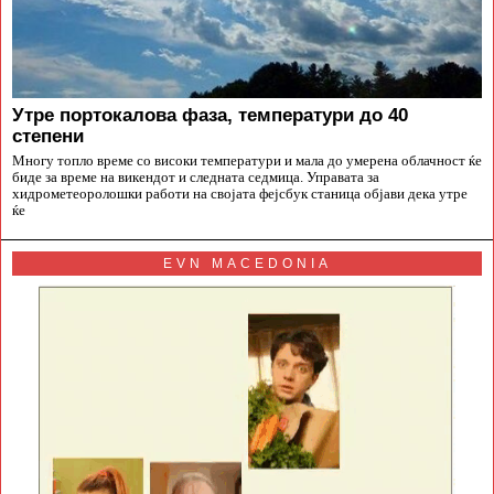
Утре портокалова фаза, температури до 40
степени
Многу топло време со високи температури и мала до умерена облачност ќе
биде за време на викендот и следната седмица. Управата за
хидрометеоролошки работи на својата фејсбук станица објави дека утре
ќе
EVN MACEDONIA