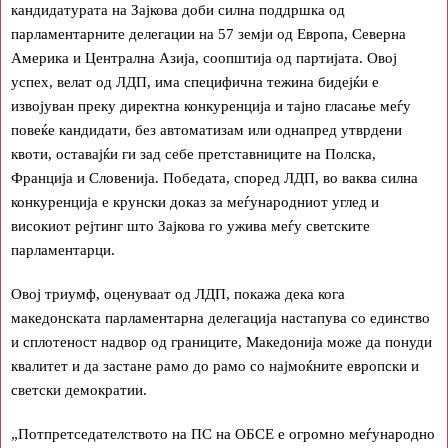
кандидатурата на Зајкова доби силна поддршка од
парламентарните делегации на 57 земји од Европа, Северна
Америка и Централна Азија, соопштија од партијата. Овој
успех, велат од ЛДП, има специфична тежина бидејќи е
извојуван преку директна конкуренција и тајно гласање меѓу
повеќе кандидати, без автоматизам или однапред утврдени
квоти, оставајќи ги зад себе претставниците на Полска,
Франција и Словенија. Победата, според ЛДП, во ваква силна
конкуренција е крунски доказ за меѓународниот углед и
високиот рејтинг што Зајкова го ужива меѓу светските
парламентарци.
Овој триумф, оценуваат од ЛДП, покажа дека кога
македонската парламентарна делегација настапува со единство
и сплотеност надвор од границите, Македонија може да понуди
квалитет и да застане рамо до рамо со најмоќните европски и
светски демократии.
„Потпретседателството на ПС на ОБСЕ е огромно меѓународно