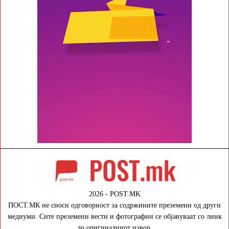
2026 - POST.MK
ПОСТ.МК не сноси одговорност за содржините преземени од други
медиуми. Сите преземени вести и фотографии се објавуваат со линк
до оригиналниот извор.