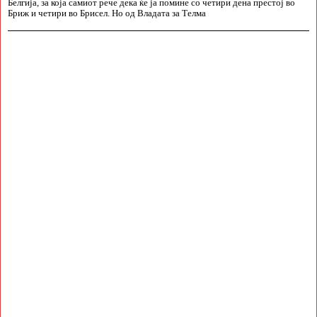
Белгија, за која самиот рече дека ќе ја помине со четири дена престој во
Бриж и четири во Брисел. Но од Владата за Телма