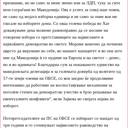
признание, но не само за мене лично или за ЛДП, туку за сите
мои сограѓани во Македонија. Ова е успех за секој наш човек,
не само од мојата изборна единица и не само за оние кои ме
гласале на изборите дома. Со оваа голема победа во Хаг
докажуваме дека можеме рамноправно да се носиме на
отворени избори со претставниците на највисоките и
најмоќните демократии во светот. Мораме конечно да почнеме
цврсто да веруваме во себе, во нашиот капацитет и во она што
ние од Македонија ѝ го нудиме на Европа и на светот – денес,
но и во иднината! Благодарна сум за покажаното единство на
македонската делегација и за големата доверба од колегите од
57-те земји членки на ОБСЕ, со кои заедно ќе продолжиме
интензивно да работиме на воспоставување механизми за
поголем степен на демократско учество и брзо решавање на
евентуалните конфликти“, вели Зајкова во својата изјава по
изборот.
Потпретседателите на ПС на ОБСЕ се избираат со мандат од
три години и го сочинуваат највисокото раководство на