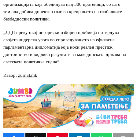
организацијата која обединува над 300 пратеници, со што
земјава добива директен глас во креирањето на глобалните
безбедносни политики.
„ЛДП преку овој историски изборен пробив ја потврдува
својата лидерска улога во спроведувањето на ефикасна
парламентарна дипломатија која носи реален престиж,
достоинство и видливи резултати за македонската држава на
светската политичка сцена“.
Извор:
zurnal.mk