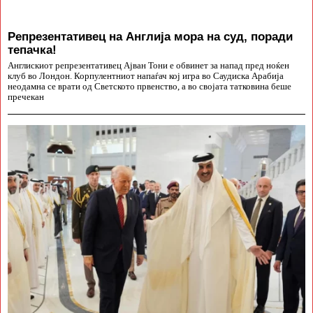
Репрезентативец на Англија мора на суд, поради
тепачка!
Англискиот репрезентативец Ајван Тони е обвинет за напад пред ноќен
клуб во Лондон. Корпулентниот напаѓач кој игра во Саудиска Арабија
неодамна се врати од Светското првенство, а во својата татковина беше
пречекан