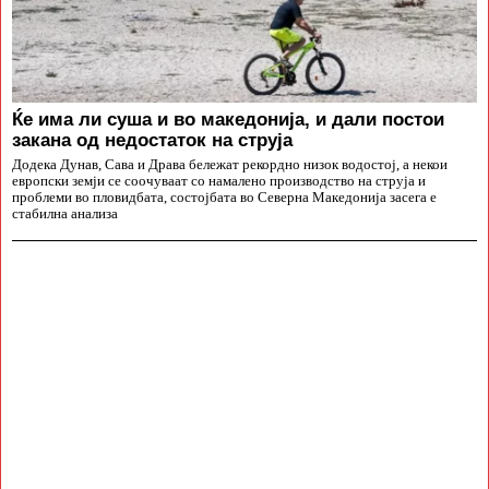
Ќе има ли суша и во македонија, и дали постои
закана од недостаток на струја
Додека Дунав, Сава и Драва бележат рекордно низок водостој, а некои
европски земји се соочуваат со намалено производство на струја и
проблеми во пловидбата, состојбата во Северна Македонија засега е
стабилна анализа