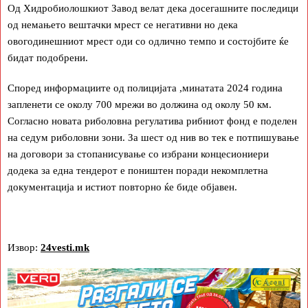
Од Хидробиолошкиот Завод велат дека досегашните последици
од немањето вештачки мрест се негативни но дека
овогодинешниот мрест оди со одлично темпо и состојбите ќе
бидат подобрени.
Според информациите од полицијата ,минатата 2024 година
запленети се околу 700 мрежи во должина од околу 50 км.
Согласно новата риболовна регулатива рибниот фонд е поделен
на седум риболовни зони. За шест од нив во тек е потпишување
на договори за стопанисување со избрани концесиониери
додека за една тендерот е поништен поради некомплетна
документација и истиот повторно ќе биде објавен.
Извор:
24vesti.mk