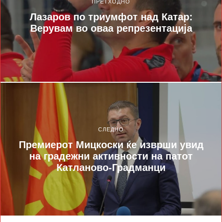
ПРЕТХОДНО
Лазаров по триумфот над Катар:
Верувам во оваа репрезентација
СЛЕДНО
Премиерот Мицкоски ќе изврши увид
на градежни активности на патот
Катланово-Градманци