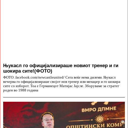
Њукасл го официјализираше новиот тренер и ги
шокира сите!(ФОТО)
ФОТО:.facebook.com/newcastleunited/ Сега веќе нема дилеми. Њукасл
вечерва го официјализираше својот нов тренер или менаџер и го шокира
сите со изборот. Тоа е Германецот Матијас Јајсле. Зборуваме за стратег
роден во 1988 година