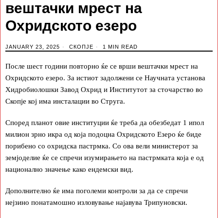
вештачки мрест на
Охридското езеро
JANUARY 23, 2025
СКОПЈЕ
1 MIN READ
После шест години повторно ќе се врши вештачки мрест на
Охридското езеро. За истиот задолжени се Научната установа
Хидробиолошки Завод Охрид и Институтот за сточарство во
Скопје кој има инсталации во Струга.
Според планот овие институции ќе треба да обезбедат 1 ипол
милион зрно икра од која подоцна Охридското Езеро ќе биде
порибено со охридска пастрмка. Со ова вели министерот за
земјоделие ќе се спречи изумирањето на пастрмката која е од
национално значење како ендемски вид.
Дополнително ќе има поголеми контроли за да се спречи
нејзино понатамошно изловување најавува Трипуновски.