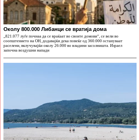
Околу 800.000 Либанци се вратија дома
„821.077 луѓе почнаа да се враќаат во своите домови“, се вели во
соопштението на ОН, додавајќи дека повеќе од 360.000 остануваат
раселени, вклучувајќи околу 26.000 во владини засолништа. Израел
започна воздушни напади