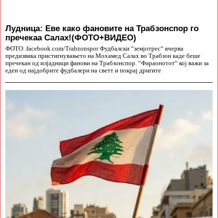
Лудница: Еве како фановите на Трабзонспор го
пречекаа Салах!(ФОТО+ВИДЕО)
ФОТО:.facebook.com/Trabzonspor Фудбалски “земјотрес“ вчерва
предизвика пристигнувањето на Мохамед Салах во Трабзон каде беше
пречекан од илјадници фанови на Трабзонспор. “Фараонотот“ кој важи за
еден од најдобрите фудбалери на светт и покрај дригите