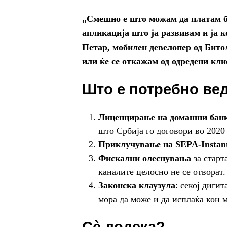
„Смешно е што можам да платам бу
апликација што ја развивам и ја 
Петар, мобилен девелопер од Битол
или ќе се откажам од одредени кли
Што е потребно ве
Лиценцирање на домашни банки
што Србија го договори во 2020 
Приклучување на SEPA‑Instan
Фискални олеснувања
за старт
каналите целосно не се отворат.
Законска клаузула
: секој диги
мора да може и да исплаќа кон 