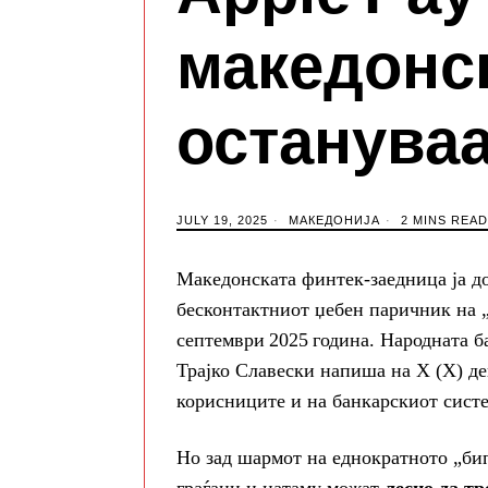
македонс
остануваа
JULY 19, 2025
МАКЕДОНИЈА
2 MINS READ
Македонската финтек‑заедница ја до
бесконтактниот џебен паричник на „
септември 2025 година. Народната б
Трајко Славески напиша на Х (X) де
корисниците и на банкарскиот систе
Но зад шармот на еднократното „би