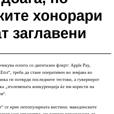
ките хонорари
т заглавени
чекува есента со дигитален флерт: Apple Pay,
Епл“, треба да стане оперативен во земјава во
анка ги потврди последните тестови, а гувернерот
ка „зголемената конкуренција ќе им користи на
м“.
п“ се крие непопуларната вистина: македонските