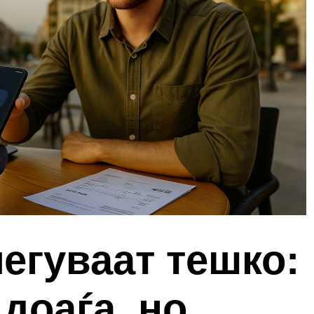
егуваат тешко:
 доаѓа, но