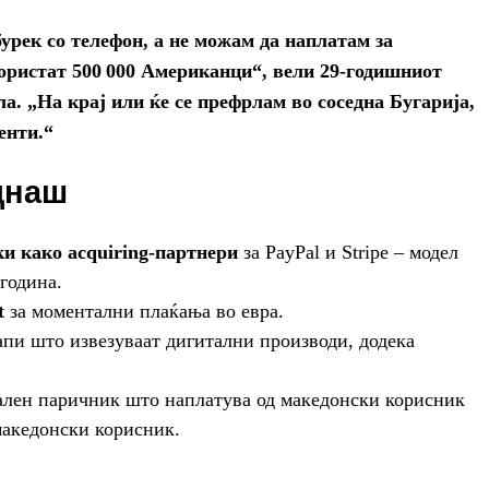
рек со телефон, а не можам да наплатам за
користат 500 000 Американци“, вели 29‑годишниот
а. „На крај или ќе се префрлам во соседна Бугарија,
енти.“
днаш
 како acquiring‑партнери
за PayPal и Stripe – модел
година.
t
за моментални плаќања во евра.
апи што извезуваат дигитални производи, додека
тален паричник што наплатува од македонски корисник
македонски корисник.