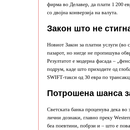
фирма во Делавер, да плати 1 200 
со двојна конверзија на валута.
Закон што не стигн
Новиот Закон за платни услуги (во 
пазарот, но нигде не пропишува обв
Резултатот е модерна фасада – „фен
подрум, каде што приходите од глоб
SWIFT‑такси од 30 евра по трансакц
Потрошена шанса з
Светската банка проценува дека во 
лични дознаки, главно преку Western
беа поевтини, побрзи и – што е пов