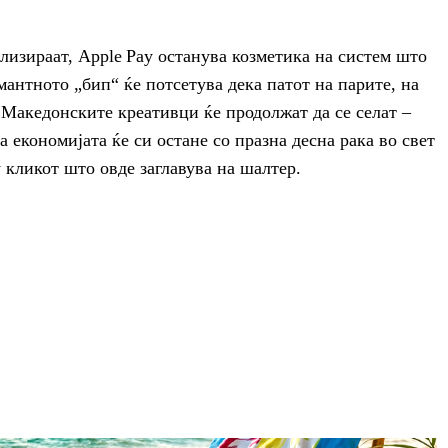
ализираат, Apple Pay останува козметика на систем што
антното „бип“ ќе потсетува дека патот на парите, на
 Македонските креативци ќе продолжат да се селат –
економијата ќе си остане со празна десна рака во свет
 кликот што овде заглавува на шалтер.