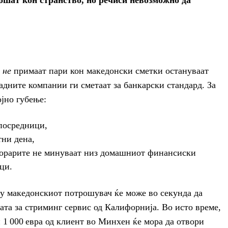
рошат кон странство, но речиси невозможно да
о
не
примаат пари кон македонски сметки остануваат
адните компании ги сметаат за банкарски стандард. За
јно губење:
посредници,
тни дена,
норарите не минуваат низ домашниот финансиски
ци.
ay македонскиот потрошувач ќе може во секунда да
та за стриминг сервис од Калифорнија. Во исто време,
и 1 000 евра од клиент во Минхен ќе мора да отвори