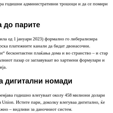
евра годишни административни трошоци и да се помири
а до парите
сила од 1 јануари 2023) формално го либерализира
рска платежните канали да бидат двонасочни.
си“ бесконтактни плаќања дома и во странство – и стар
алниот пазар се заглавуваат во хартиени формулари и
ија.
а дигитални номади
земјава годишно влегуваат околу 458 милиони долари
 Union. Истите пари, доколку влегуваа дигитално, ќе
ажно – видливи за даночниот систем.