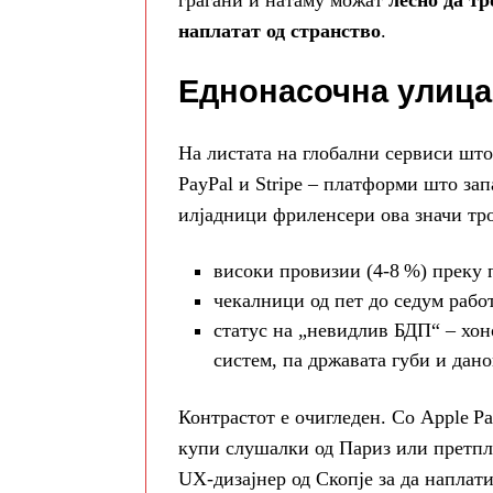
граѓани и натаму можат
лесно да т
наплатат од странство
.
Еднонасочна улица
На листата на глобални сервиси шт
PayPal и Stripe – платформи што зап
илјадници фриленсери ова значи тро
високи провизии (4‑8 %) преку 
чекалници од пет до седум рабо
статус на „невидлив БДП“ – хо
систем, па државата губи и дано
Контрастот е очигледен. Со Apple P
купи слушалки од Париз или претпла
UX‑дизајнер од Скопје за да наплат