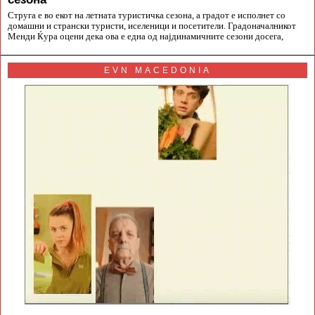
Струга е во екот на летната туристичка сезона, а градот е исполнет со
домашни и странски туристи, иселеници и посетители. Градоначалникот
Менди Ќура оцени дека ова е една од најдинамичните сезони досега,
EVN MACEDONIA