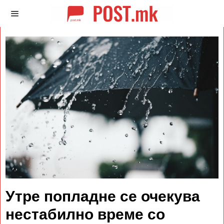
Утре попладне се очекува
нестабилно време со