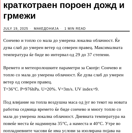
краткотраен пороен дожд и
грмежи
JULY 19, 2025
МАКЕДОНИЈА
1 MIN READ
Сончево и топло со мала до умерена локална облачност. Ќе
дува слаб до умерен ветер од северен правец. Максималната
температура ќе биде во интервал од 29 до 37 степени.
Времето и метеоролошките параметри за Скопје: Сончево и
топло со мала до умерена облачност. Ќе дува слаб до умерен
ветер од северен правец.
T=36°C. P=976hPa. U=20%. V=3m/s. UV index=9.
Под влијание на топла воздушна маса од југ во текот на новата
работна седмица времето ќе биде сончево и многу топло со
мала до умерена локална облачност. Дневната температура на
повеќе места ќе надминува 35°C, а наместа и 40°C. Утре во
попладневните часови ќе има услови за изолирана појава на