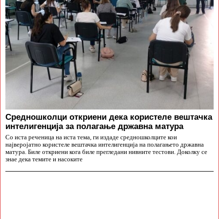
Средношколци откриени дека користеле вештачка
интелигенција за полагање државна матура
Со иста реченица на иста тема, ги издаде средношколците кои
најверојатно користеле вештачка интелигенција на полагањето државна
матура. Биле откриени кога биле прегледани нивните тестови. Доколку се
знае дека темите и насоките