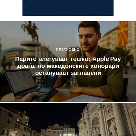
ПРЕТХОДНО
Парите влегуваат тешко: Apple Pay
доаѓа, но македонските хонорари
остануваат заглавени
СЛЕДНО