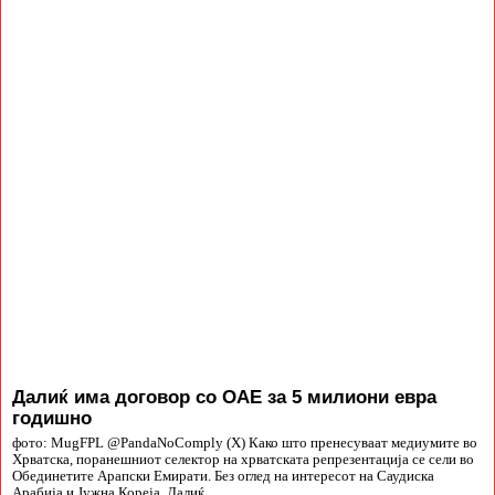
Далиќ има договор со ОАЕ за 5 милиони евра
годишно
фото: MugFPL @PandaNoComply (X) Како што пренесуваат медиумите во
Хрватска, поранешниот селектор на хрватската репрезентација се сели во
Обединетите Арапски Емирати. Без оглед на интересот на Саудиска
Арабија и Јужна Кореја, Далиќ