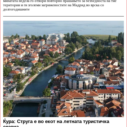
минатата недела го отвори повторно прашањето за безбедноста на тие
територии и ги зголеми загриженостите на Мадрид во врска со
долгогодишните
Ќура: Струга е во екот на летната туристичка
сезона