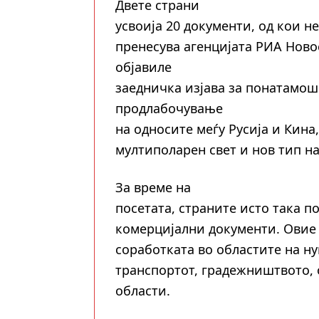
Двете страни
усвоија 20 документи, од кои н
пренесува агенцијата РИА Новос
објавиле
заедничка изјава за понатамош
продлабочување
на односите меѓу Русија и Кина,
мултиполарен свет и нов тип н
За време на
посетата, страните исто така 
комерцијални документи. Овие 
соработката во областите на ну
транспортот, градежништвото, 
области.