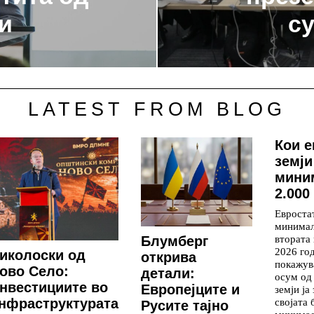
и
с
LATEST FROM BLOG
Кои 
земји
мини
2.000
Евростат
минимал
втората
Блумберг
2026 го
иколоски од
открива
покажув
ово Село:
детали:
осум од
нвестициите во
Европејците и
земји ја
својата 
нфраструктурата
Русите тајно