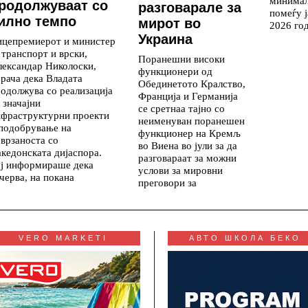
минимал
родолжуваат со
разговарале за
помеѓу ј
илно темпо
мирот во
2026 го
Украина
ицепремиерот и министер
 транспорт и врски,
Поранешни високи
ександар Николоски,
функционери од
рача дека Владата
Обединетото Кралство,
одолжува со реализација
Франција и Германија
 значајни
се сретнаа тајно со
нфраструктурни проекти
неименуван поранешен
подобрување на
функционер на Кремљ
врзаноста со
во Виена во јули за да
кедонската дијаспора.
разговараат за можни
ој информираше дека
услови за мировни
черва, на покана
преговори за
VERO MARKETI
АВТО ШКОЛА БЕКО