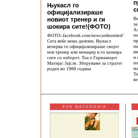
п
Њукасл го
с
официјализираше
В
новиот тренер и ги
за
шокира сите!(ФОТО)
Ал
по
ФОТО:.facebook.com/newcastleunited/
пр
Сега веќе нема дилеми. Њукасл
на
вечерва го официјализираше својот
и
нов тренер или менаџер и го шокира
и 
сите со изборот. Тоа е Германецот
по
Матијас Јајсле. Зборуваме за стратег
ма
роден во 1988 година
Т
ве
EVN MACEDONIA