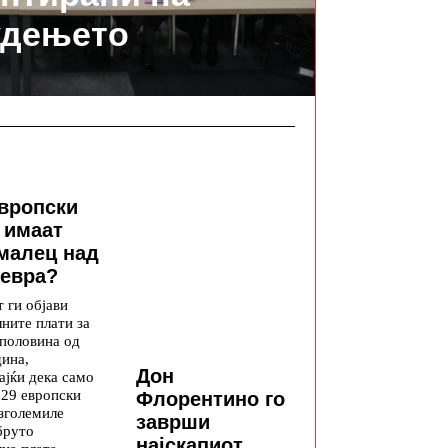
удењето
европски
 имаат
малец над
 евра?
 ги објави
ните плати за
 половина од
дина,
Дон
ајќи дека само
 29 европски
Флорентино го
 зголемиле
заврши
бруто
најскапиот