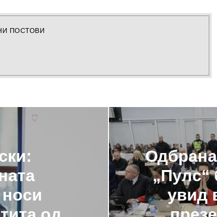
НИ ПОСТОВИ
ски:
Одбранат
ната
„Пулс“ 
 носи
увид 
тита од
презе