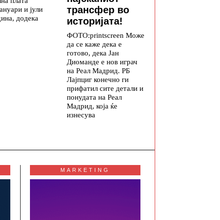
на плата
трансфер во
ануари и јули
дина, додека
историјата!
ФОТО:printscreen Може
да се каже дека е
готово, дека Јан
Диоманде е нов играч
на Реал Мадрид. РБ
Лајпциг конечно ги
прифатил сите детали и
понудата на Реал
Мадрид, која ќе
изнесува
MARKETING