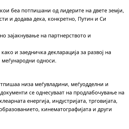
екои беа потпишани од лидерите на двете земји,
ти и додава дека, конкретно, Путин и Си
но зајакнување на партнерството и
 како и заедничка декларација за развој на
а меѓународни односи.
потпишаа низа меѓувладини, меѓуодделни и
документи се однесуваат на продлабочување на
клеарната енергија, индустријата, трговијата,
образованието, кинематографијата и други