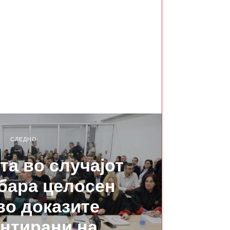
СЛЕДНО
а во случајот
бара целосен
во доказите
нтирани на