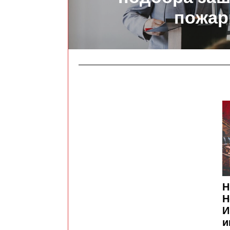
пожар
Н
Н
И
и