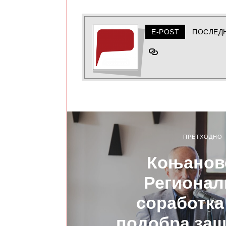
E-POST
ПОСЛЕД
ПРЕТХОДНО
Коњанов
Регионал
соработка
подобра заш