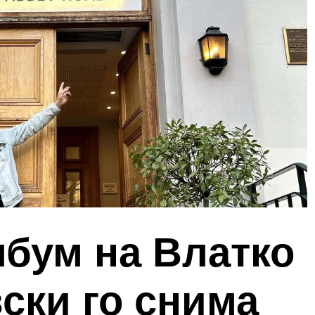
лбум на Влатко
ски го снима