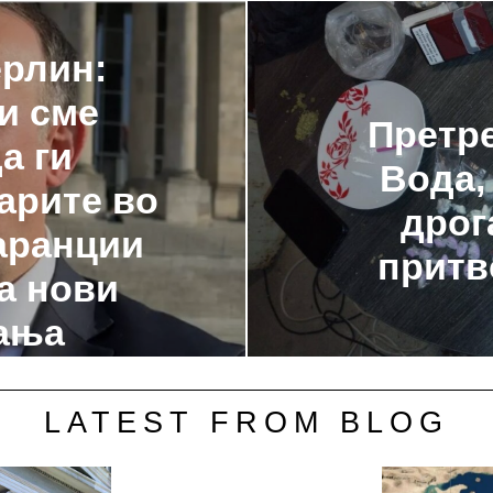
ерлин:
и сме
Претре
а ги
Вода,
арите во
дрог
гаранции
притв
а нови
ања
LATEST FROM BLOG