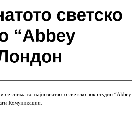
натото светско
о “Abbey
 Лондон
 се снима во најпознатаото светско рок студио “Abbey
Баги Комуникации.