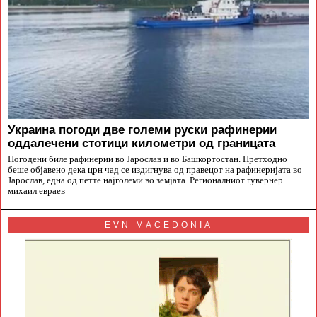
Украина погоди две големи руски рафинерии
оддалечени стотици километри од границата
Погодени биле рафинерии во Јарослав и во Башкортостан. Претходно
беше објавено дека црн чад се издигнува од правецот на рафинеријата во
Јарослав, една од петте најголеми во земјата. Регионалниот гувернер
михаил евраев
EVN MACEDONIA