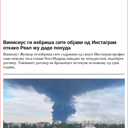
Винисиус ги избриша сите објави од Инстаграм
откако Реал му даде понуда
Винисиус Жуниор ги избриша сите содржини од својот Инстаграм профил
само неколку часа откако Реал Мадрид наводно му понудил нов, подобрен
договор. Тековниот договор на Бразилецот истекува за помалку од една
година,