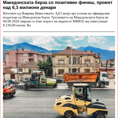
Македонската берза со позитивен финиш, промет
над 6,3 милиони денари
Изготвен од Илирика Инвестментс АД Скопје врз основа на официјални
податоци од Македонска берза. Тргувањето на Македонската берза на
06.08.2026 заврши со благ пораст на индексот МБИ10, кој изнесуваше
9.236,00 поени. Во