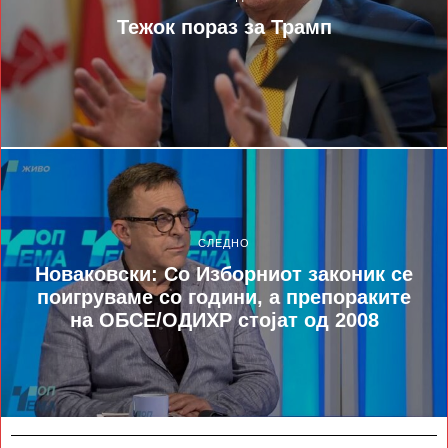
Тежок пораз за Трамп
СЛЕДНО
Новаковски: Со Изборниот законик се
поигруваме со години, а препораките
на ОБСЕ/ОДИХР стојат од 2008