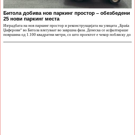
Битола добива нов паркинг простор – обезбедени
25 нови паркинг места
Изградбата на нов паркинг простор и реконструкцијата на улицата „Браќа
Џаферови“ во Битола влегуваат во завршна фаза. Денеска се асфалтираше
површина од 1.100 квадратни метри, со што проектот е чекор поблиску до