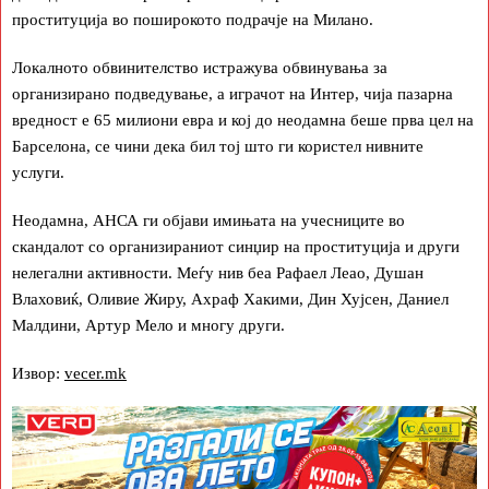
проституција во поширокото подрачје на Милано.
Локалното обвинителство истражува обвинувања за
организирано подведување, а играчот на Интер, чија пазарна
вредност е 65 милиони евра и кој до неодамна беше прва цел на
Барселона, се чини дека бил тој што ги користел нивните
услуги.
Неодамна, АНСА ги објави имињата на учесниците во
скандалот со организираниот синџир на проституција и други
нелегални активности. Меѓу нив беа Рафаел Леао, Душан
Влаховиќ, Оливие Жиру, Ахраф Хакими, Дин Хујсен, Даниел
Малдини, Артур Мело и многу други.
Извор:
vecer.mk