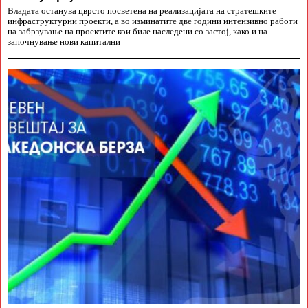
Владата останува цврсто посветена на реализацијата на стратешките
инфраструктурни проекти, а во изминатите две години интензивно работи
на забрзување на проектите кои биле наследени со застој, како и на
започнување нови капитални