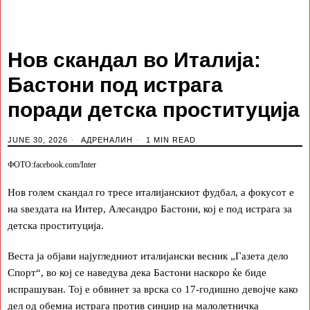
Нов скандал во Италија:
Бастони под истрага
поради детска проституција
JUNE 30, 2026
АДРЕНАЛИН
1 MIN READ
ФОТО:facebook.com/Inter
Нов голем скандал го тресе италијанскиот фудбал, а фокусот е
на ѕвездата на Интер, Алесандро Бастони, кој е под истрага за
детска проституција.
Веста ја објави најугледниот италијански весник „Газета дело
Спорт“, во кој се наведува дека Бастони наскоро ќе биде
испрашуван. Тој е обвинет за врска со 17-годишно девојче како
дел од обемна истрага против синџир на малолетничка