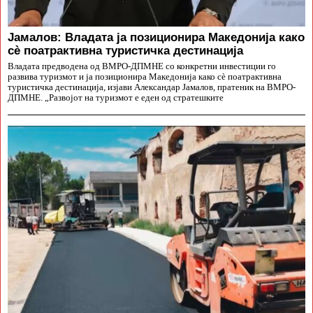
Јамалов: Владата ја позиционира Македонија како
сè поатрактивна туристичка дестинација
Владата предводена од ВМРО-ДПМНЕ со конкретни инвестиции го
развива туризмот и ја позиционира Македонија како сè поатрактивна
туристичка дестинација, изјави Александар Јамалов, пратеник на ВМРО-
ДПМНЕ. „Развојот на туризмот е еден од стратешките