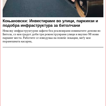
Коњановски: Инвестираме во улици, паркинзи и
подобра инфраструктура за битолчани
Неколку инфраструктурни зафати беа реализирани изминатите денови во
Битола, со кои градот доби три реконструирани улици и вкупно 98 нови
паркинг места. Работите се изведуваа на повеќе локации, меѓу кои
поранешната касарна,