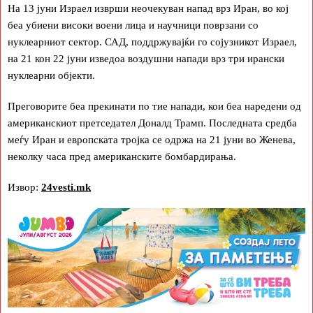
На 13 јуни Израел изврши неочекуван напад врз Иран, во кој
беа убиени високи воени лица и научници поврзани со
нуклеарниот сектор. САД, поддржувајќи го сојузникот Израел,
на 21 кон 22 јуни изведоа воздушни напади врз три ирански
нуклеарни објекти.
Преговорите беа прекинати по тие напади, кои беа наредени од
американскиот претседател Доналд Трамп. Последната средба
меѓу Иран и европската тројка се одржа на 21 јуни во Женева,
неколку часа пред американските бомбардирања.
Извор:
24vesti.mk