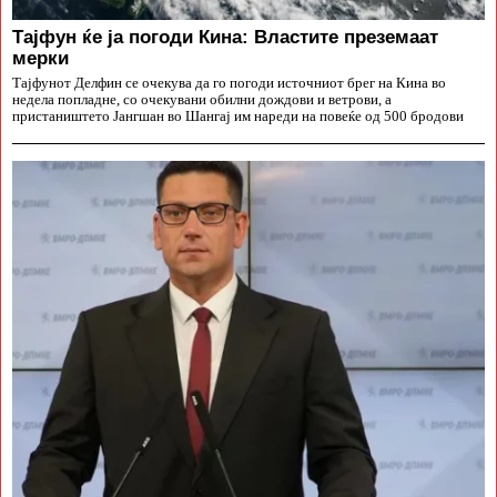
Тајфун ќе ја погоди Кина: Властите преземаат
мерки
Тајфунот Делфин се очекува да го погоди источниот брег на Кина во
недела попладне, со очекувани обилни дождови и ветрови, а
пристаништето Јангшан во Шангај им нареди на повеќе од 500 бродови