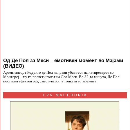
Од Де Пол за Меси – емотивен момент во Мајами
(ВИДЕО)
Аргентинецот Родриго де Пол направи убав гест на натпреварот со
Монтереј – му го посвети голот на Лео Меси. Во 32-та минута, Де Пол
постигна ефектен гол, сместувајќи ја топката во мрежата
EVN MACEDONIA