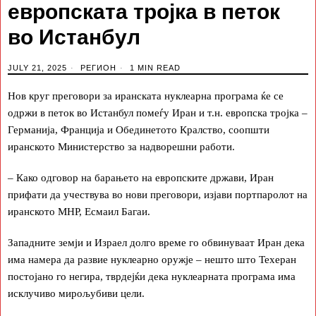
европската тројка в петок
во Истанбул
JULY 21, 2025
РЕГИОН
1 MIN READ
Нов круг преговори за иранската нуклеарна програма ќе се
одржи в петок во Истанбул помеѓу Иран и т.н. европска тројка –
Германија, Франција и Обединетото Кралство, соопшти
иранското Министерство за надворешни работи.
– Како одговор на барањето на европските држави, Иран
прифати да учествува во нови преговори, изјави портпаролот на
иранското МНР, Есмаил Багаи.
Западните земји и Израел долго време го обвинуваат Иран дека
има намера да развие нуклеарно оружје – нешто што Техеран
постојано го негира, тврдејќи дека нуклеарната програма има
исклучиво мирољубиви цели.