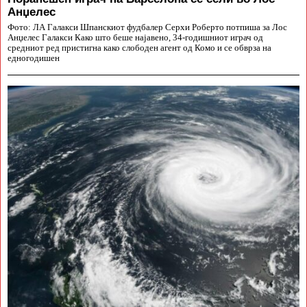
Анџелес
Фото: ЛА Галакси Шпанскиот фудбалер Серхи Роберто потпиша за Лос
Анџелес Галакси Како што беше најавено, 34-годишниот играч од
средниот ред пристигна како слободен агент од Комо и се обврза на
едногодишен