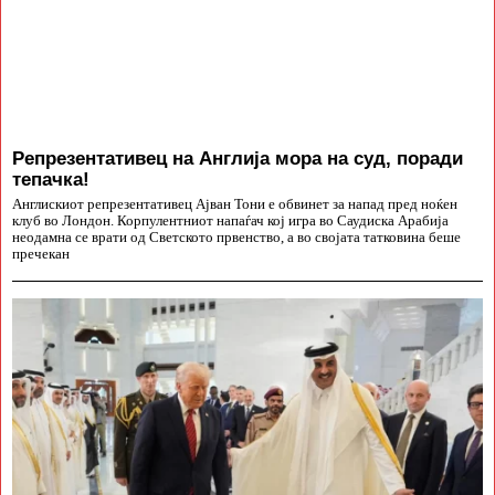
Репрезентативец на Англија мора на суд, поради
тепачка!
Англискиот репрезентативец Ајван Тони е обвинет за напад пред ноќен
клуб во Лондон. Корпулентниот напаѓач кој игра во Саудиска Арабија
неодамна се врати од Светското првенство, а во својата татковина беше
пречекан