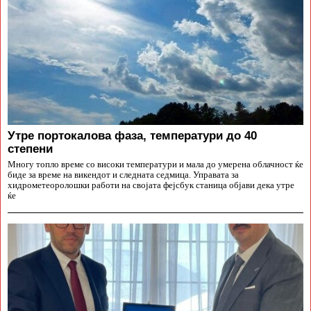
Утре портокалова фаза, температури до 40
степени
Многу топло време со високи температури и мала до умерена облачност ќе
биде за време на викендот и следната седмица. Управата за
хидрометеоролошки работи на својата фејсбук станица објави дека утре
ќе