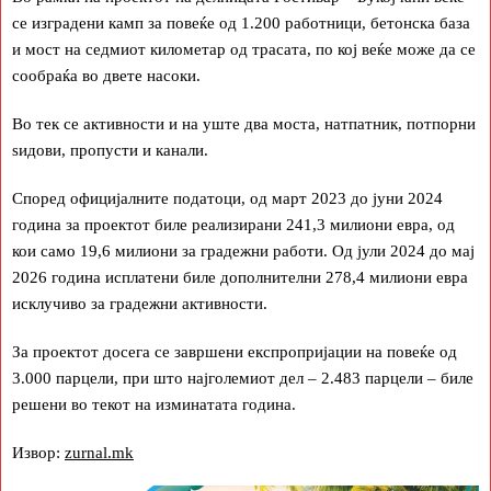
се изградени камп за повеќе од 1.200 работници, бетонска база
и мост на седмиот километар од трасата, по кој веќе може да се
сообраќа во двете насоки.
Во тек се активности и на уште два моста, натпатник, потпорни
ѕидови, пропусти и канали.
Според официјалните податоци, од март 2023 до јуни 2024
година за проектот биле реализирани 241,3 милиони евра, од
кои само 19,6 милиони за градежни работи. Од јули 2024 до мај
2026 година исплатени биле дополнителни 278,4 милиони евра
исклучиво за градежни активности.
За проектот досега се завршени експропријации на повеќе од
3.000 парцели, при што најголемиот дел – 2.483 парцели – биле
решени во текот на изминатата година.
Извор:
zurnal.mk