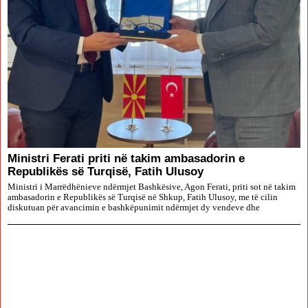
Ministri Ferati priti në takim ambasadorin e
Republikës së Turqisë, Fatih Ulusoy
Ministri i Marrëdhënieve ndërmjet Bashkësive, Agon Ferati, priti sot në takim
ambasadorin e Republikës së Turqisë në Shkup, Fatih Ulusoy, me të cilin
diskutuan për avancimin e bashkëpunimit ndërmjet dy vendeve dhe