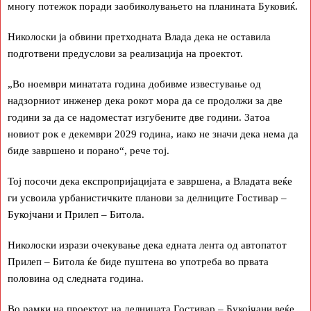
многу потежок поради заобиколувањето на планината Буковиќ.
Николоски ја обвини претходната Влада дека не оставила
подготвени предуслови за реализација на проектот.
„Во ноември минатата година добивме известување од
надзорниот инженер дека рокот мора да се продолжи за две
години за да се надоместат изгубените две години. Затоа
новиот рок е декември 2029 година, иако не значи дека нема да
биде завршено и порано“, рече тој.
Тој посочи дека експропријацијата е завршена, а Владата веќе
ги усвоила урбанистичките планови за делниците Гостивар –
Букојчани и Прилеп – Битола.
Николоски изрази очекување дека едната лента од автопатот
Прилеп – Битола ќе биде пуштена во употреба во првата
половина од следната година.
Во рамки на проектот на делницата Гостивар – Букојчани веќе