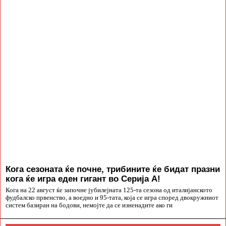
Кога сезоната ќе почне, трибините ќе бидат празни
кога ќе игра еден гигант во Серија А!
Кога на 22 август ќе започне јубилејната 125-та сезона од италијанското
фудбалско првенство, а воедно и 95-тата, која се игра според двокружниот
систем базиран на бодови, немојте да се изненадите ако ги