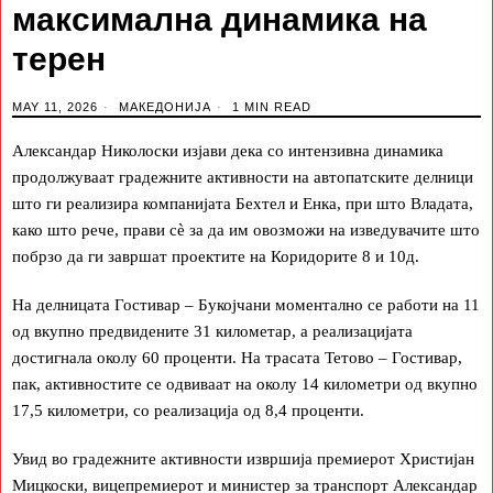
максимална динамика на
терен
MAY 11, 2026
МАКЕДОНИЈА
1 MIN READ
Александар Николоски изјави дека со интензивна динамика
продолжуваат градежните активности на автопатските делници
што ги реализира компанијата Бехтел и Енка, при што Владата,
како што рече, прави сè за да им овозможи на изведувачите што
побрзо да ги завршат проектите на Коридорите 8 и 10д.
На делницата Гостивар – Букојчани моментално се работи на 11
од вкупно предвидените 31 километар, а реализацијата
достигнала околу 60 проценти. На трасата Тетово – Гостивар,
пак, активностите се одвиваат на околу 14 километри од вкупно
17,5 километри, со реализација од 8,4 проценти.
Увид во градежните активности извршија премиерот Христијан
Мицкоски, вицепремиерот и министер за транспорт Александар