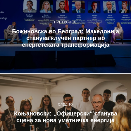
ПРЕТХОДНО
Божиновска во Белград: Македонија
станува клучен партнер во
енергетската трансформација
СЛЕДНО
Коњановски: „Офицерски“ станува
сцена за нова уметничка енергија