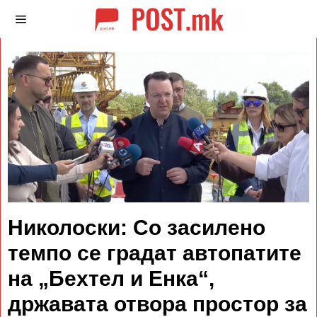
Николоски: Со засилено
темпо се градат автопатите
на „Бехтел и Енка“,
државата отвора простор за