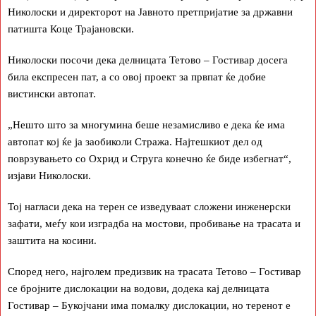
Николоски и директорот на Јавното претпријатие за државни
патишта Коце Трајановски.
Николоски посочи дека делницата Тетово – Гостивар досега
била експресен пат, а со овој проект за првпат ќе добие
вистински автопат.
„Нешто што за многумина беше незамисливо е дека ќе има
автопат кој ќе ја заобиколи Стража. Најтешкиот дел од
поврзувањето со Охрид и Струга конечно ќе биде избегнат“,
изјави Николоски.
Тој нагласи дека на терен се изведуваат сложени инженерски
зафати, меѓу кои изградба на мостови, пробивање на трасата и
заштита на косини.
Според него, најголем предизвик на трасата Тетово – Гостивар
се бројните дислокации на водови, додека кај делницата
Гостивар – Букојчани има помалку дислокации, но теренот е