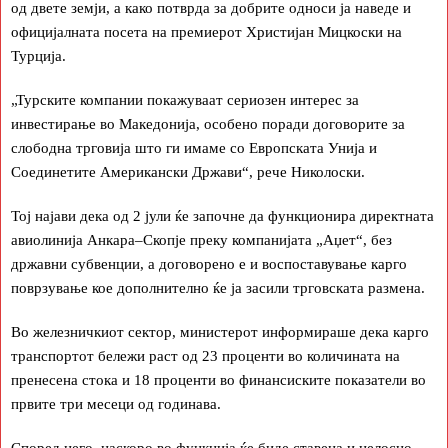
од двете земји, а како потврда за добрите односи ја наведе и
официјалната посета на премиерот Христијан Мицкоски на
Турција.
„Турските компании покажуваат сериозен интерес за
инвестирање во Македонија, особено поради договорите за
слободна трговија што ги имаме со Европската Унија и
Соединетите Американски Држави“, рече Николоски.
Тој најави дека од 2 јули ќе започне да функционира директната
авиолинија Анкара–Скопје преку компанијата „Аџет“, без
државни субвенции, а договорено е и воспоставување карго
поврзување кое дополнително ќе ја засили трговската размена.
Во железничкиот сектор, министерот информираше дека карго
транспортот бележи раст од 23 проценти во количината на
пренесена стока и 18 проценти во финансиските показатели во
првите три месеци од годинава.
Според него, наскоро во функција ќе биде ставена и целосно