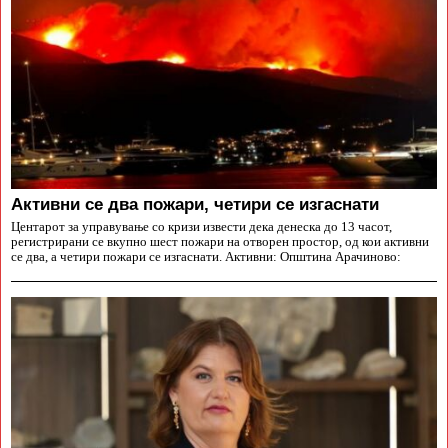
Aктивни се два пожари, четири се изгаснати
Центарот за управување со кризи извести дека денеска до 13 часот,
регистрирани се вкупно шест пожари на отворен простор, од кои активни
се два, а четири пожари се изгаснати. Активни: Општина Арачиново: