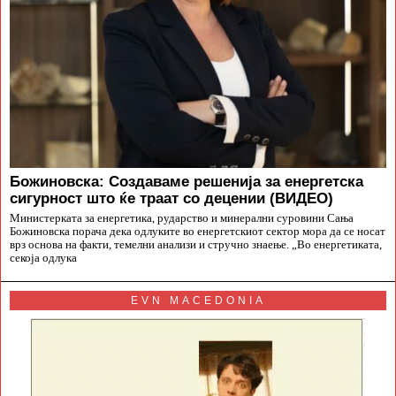
Божиновска: Создаваме решенија за енергетска
сигурност што ќе траат со децении (ВИДЕО)
Министерката за енергетика, рударство и минерални суровини Сања
Божиновска порача дека одлуките во енергетскиот сектор мора да се носат
врз основа на факти, темелни анализи и стручно знаење. „Во енергетиката,
секоја одлука
EVN MACEDONIA