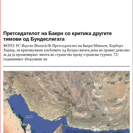
Претседателот на Баерн со критика другите
тимови од Бундеслигата
ФОТО: FC Bayern Munich/fb Претседателот на Баерн Минхен, Херберт
Хајнер, ги критикуваше клубовите од Бундеслигата дека не прават доволно
за да ја промовираат лигата во странство преку странски турнеи. 72-
годишникот зборуваше на