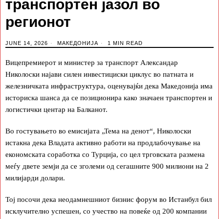
транспортен јазол во
регионот
JUNE 14, 2026
МАКЕДОНИЈА
1 MIN READ
Вицепремиерот и министер за транспорт Александар
Николоски најави силен инвестициски циклус во патната и
железничката инфраструктура, оценувајќи дека Македонија има
историска шанса да се позиционира како значаен транспортен и
логистички центар на Балканот.
Во гостувањето во емисијата „Тема на денот“, Николоски
истакна дека Владата активно работи на продлабочување на
економската соработка со Турција, со цел трговската размена
меѓу двете земји да се зголеми од сегашните 900 милиони на 2
милијарди долари.
Тој посочи дека неодамнешниот бизнис форум во Истанбул бил
исклучително успешен, со учество на повеќе од 200 компании