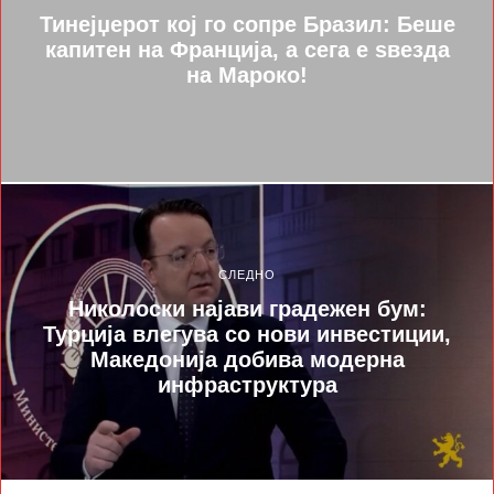
Тинејџерот кој го сопре Бразил: Беше
капитен на Франција, а сега е ѕвезда
на Мароко!
СЛЕДНО
Николоски најави градежен бум:
Турција влегува со нови инвестиции,
Македонија добива модерна
инфраструктура