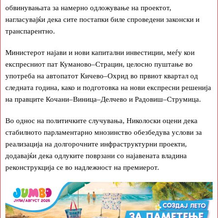
обвинувањата за намерно одложување на проектот,
нагласувајќи дека сите постапки биле спроведени законски и
транспарентно.
Министерот најави и нови капитални инвестиции, меѓу кои
експресниот пат Куманово–Страцин, целосно пуштање во
употреба на автопатот Кичево–Охрид во првиот квартал од
следната година, како и подготовка на нови експресни решенија
на правците Кочани–Виница–Делчево и Радовиш–Струмица.
Во однос на политичките случувања, Николоски оцени дека
стабилното парламентарно мнозинство обезбедува услови за
реализација на долгорочните инфраструктурни проекти,
додавајќи дека одлуките поврзани со најавената владина
реконструкција се во надлежност на премиерот.