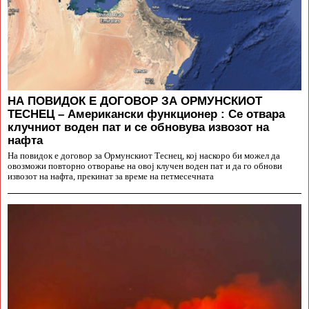
НА ПОВИДОК Е ДОГОВОР ЗА ОРМУНСКИОТ
ТЕСНЕЦ – Американски функционер : Се отвара
клучниот воден пат и се обновува извозот на
нафта
На повидок е договор за Ормунскиот Теснец, кој наскоро би можел да
овозможи повторно отворање на овој клучен воден пат и да го обнови
извозот на нафта, прекинат за време на петмесечната