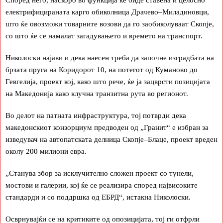
електрифицираната карго обиколница Драчево–Миладиновци,
што ќе овозможи товарните возови да го заобиколуваат Скопје,
со што ќе се намалат загадувањето и времето на транспорт.
Николоски најави и дека наесен треба да започне изградбата на
брзата пруга на Коридорот 10, на потегот од Куманово до
Гевгелија, проект кој, како што рече, ќе ја зацврсти позицијата
на Македонија како клучна транзитна рута во регионот.
Во делот на патната инфраструктура, тој потврди дека
македонскиот конзорциум предводен од „Гранит“ е избран за
изведувач на автопатската делница Скопје–Блаце, проект вреден
околу 200 милиони евра.
„Станува збор за исклучително сложен проект со тунели,
мостови и галерии, кој ќе се реализира според највисоките
стандарди и со поддршка од ЕБРД“, истакна Николоски.
Осврнувајќи се на критиките од опозицијата, тој ги отфрли