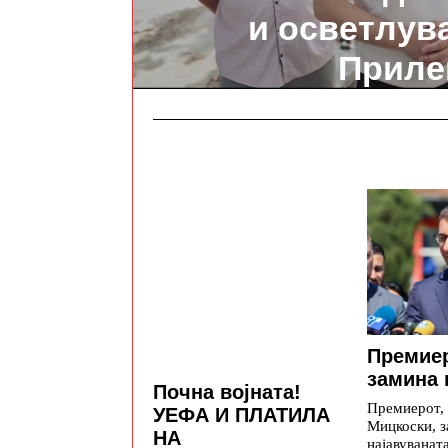
и осветлув
Приле
Премие
замина 
Почна војната!
Премиерот,
УЕФА И ПЛАТИЛА
Мицкоски, з
НА
најавуваната