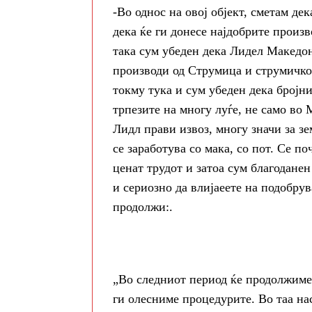
-Во однос на овој објект, сметам дек
дека ќе ги донесе најдобрите произ
така сум убеден дека Лидел Македон
производи од Струмица и струмичко
токму тука и сум убеден дека бројни
трпезите на многу луѓе, не само во 
Лидл прави извоз, многу значи за зем
се заработува со мака, со пот. Се по
ценат трудот и затоа сум благодане
и сериозно да влијаеете на подобру
продолжи:.
„Во следниот период ќе продолжиме
ги олесниме процедурите. Во таа на