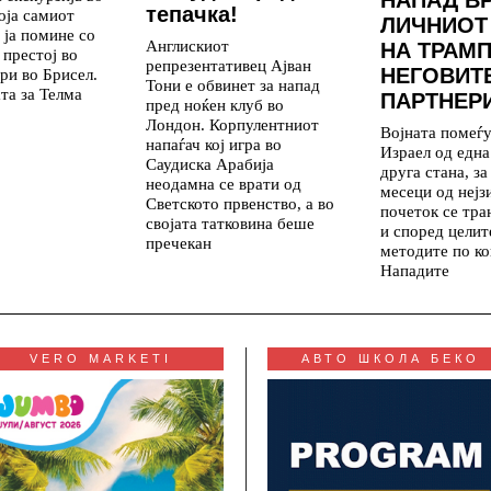
НАПАД В
тепачка!
која самиот
ЛИЧНИОТ
 ја помине со
Англискиот
НА ТРАМП
 престој во
репрезентативец Ајван
НЕГОВИТ
ри во Брисел.
Тони е обвинет за напад
та за Телма
ПАРТНЕР
пред ноќен клуб во
Лондон. Корпулентниот
Војната помеѓ
напаѓач кој игра во
Израел од една
Саудиска Арабија
друга стана, з
неодамна се врати од
месеци од нејз
Светското првенство, а во
почеток се тр
својата татковина беше
и според целит
пречекан
методите по ко
Нападите
VERO MARKETI
АВТО ШКОЛА БЕКО