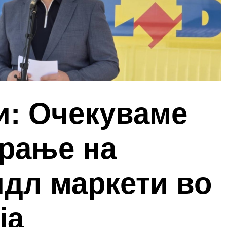
и: Очекуваме
орање на
идл маркети во
ја