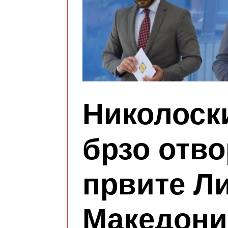
Николоск
брзо отв
првите Л
Македони