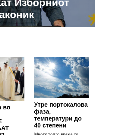
ат Изборниот
аконик
Утре портокалова
а во
фаза,
температури до
Е
40 степени
ААТ
Многу топло време со