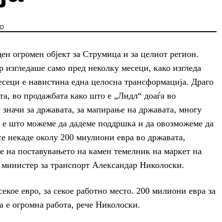
AD
ен огромен објект за Струмица и за целиот регион.
р изгледаше само пред неколку месеци, како изгледа
месеци е навистина една целосна трансформација. Драго
та, во продажбата како што е „Лидл“ доаѓа во
 значи за државата, за мапирање на државата, многу
и е што можеме да дадеме поддршка и да овозможеме да
се некаде околу 200 миулиони евра во државата,
е на поставувањето на камен темелник на маркет на
министер за транспорт Александар Николоски.
секое евро, за секое работно место. 200 милиони евра за
а е огромна работа, рече Николоски.