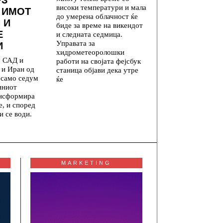
РЗ
високи температури и мала
 ИМОТ
до умерена облачност ќе
 И
биде за време на викендот
Е
и следната седмица.
Управата за
И
хидрометеоролошки
у САД и
работи на својата фејсбук
 и Иран од
станица објави дека утре
а само седум
ќе
иниот
ансформира
е, и според
и се води.
MARKETING