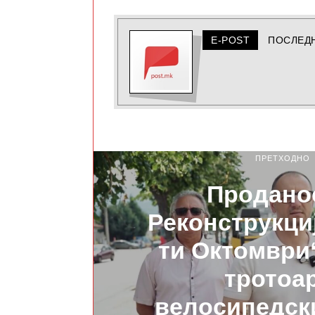
E-POST
ПОСЛЕД
ПРЕТХОДНО
Продано
Реконструкциј
ти Октомври
тротоа
велосипедск