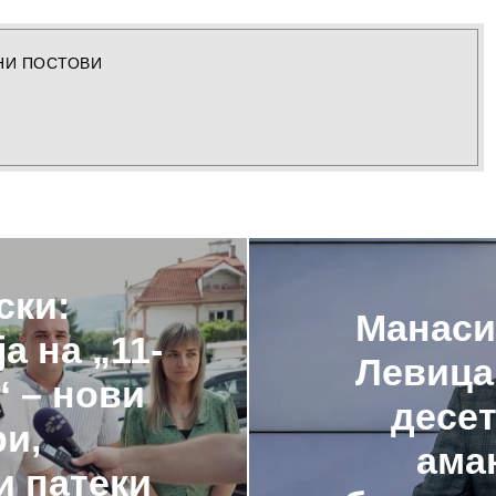
НИ ПОСТОВИ
ски:
Манаси
а на „11-
Левица
“ – нови
десет
ри,
ама
и патеки