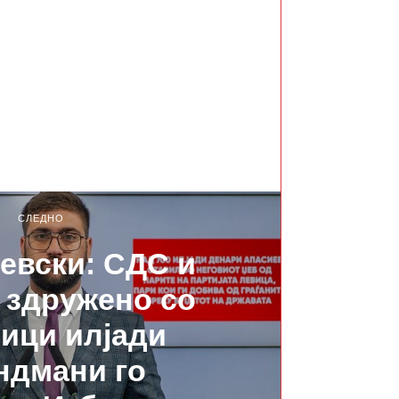
СЛЕДНО
евски: СДС и
 здружено со
ици илјади
ндмани го