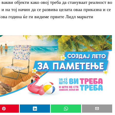
вакви објекти како овој треба да стануваат реалност во
и на тој начин да се развива целата оваа приказна и се
Нова година ќе ги видиме првите Лидл маркети