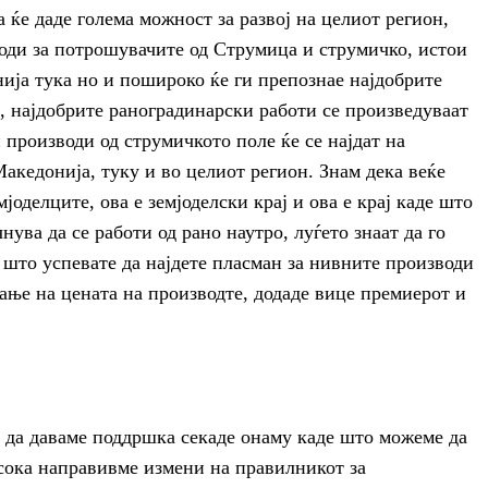
а ќе даде голема можност за развој на целиот регион,
води за потрошувачите од Струмица и струмичко, истои
ија тука но и пошироко ќе ги препознае најдобрите
, најдобрите раноградинарски работи се произведуваат
 производи од струмичкото поле ќе се најдат на
Македонија, туку и во целиот регион. Знам дека веќе
јоделците, ова е земјоделски крај и ова е крај каде што
чнува да се работи од рано наутро, луѓето знаат да го
н што успевате да најдете пласман за нивните производи
вање на цената на производте, додаде вице премиерот и
 да даваме поддршка секаде онаму каде што можеме да
сока направивме измени на правилникот за