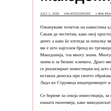
JULY 1, 2026
UNCATEGORIZED
1 MIN RE
Означуваме почеток на навистина ед
Сакам да честитам, како овој просто
денес а како ќе изгледа за неколку 
ми е што најголем бренд во трговија
Македонија, тоа многу значи. Многу
значи и за бизнис климата. Драго м
се реализираат инвестиции кој што 
истакна денеска при своето обраќањ
Лидл во Струмица вицепремиерот и 
Се бориме за секоја инвестиција, за 
нашата економија, како македонскат