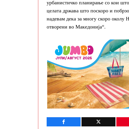
урбанистичко планирање со кои што 
целата држава што поскоро и побрзо 
надевам дека за многу скоро околу 
отворени во Македонија“.