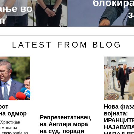
блокира
ање во
з
п
LATEST FROM BLOG
рот
Нова фаз
на одмор
војната:
Репрезентативец
ИРАНЦИТ
 Христијан
на Англија мора
НАЈАВУВ
амина на
на суд, поради
 екскурзија во