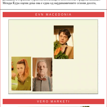
Менди Ќура оцени дека ова е една од најдинамичните сезони досега,
EVN MACEDONIA
VERO MARKETI