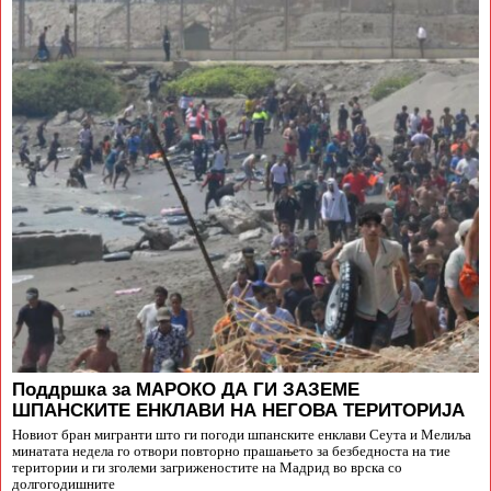
Поддршка за МАРОКО ДА ГИ ЗАЗЕМЕ
ШПАНСКИТЕ ЕНКЛАВИ НА НЕГОВА ТЕРИТОРИЈА
Новиот бран мигранти што ги погоди шпанските енклави Сеута и Мелиља
минатата недела го отвори повторно прашањето за безбедноста на тие
територии и ги зголеми загриженостите на Мадрид во врска со
долгогодишните