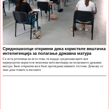
Средношколци откриени дека користеле вештачка
интелигенција за полагање државна матура
Со иста реченица на иста тема, ги издаде средношколците кои
најверојатно користеле вештачка интелигенција на полагањето државна
матура. Биле откриени кога биле прегледани нивните тестови. Доколку се
знае дека темите и насоките