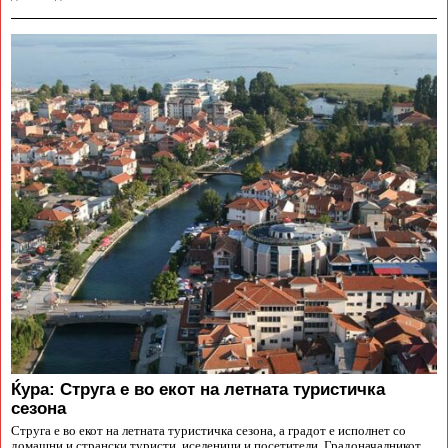
Ќура: Струга е во екот на летната туристичка
сезона
Струга е во екот на летната туристичка сезона, а градот е исполнет со
домашни и странски туристи, иселеници и посетители. Градоначалникот