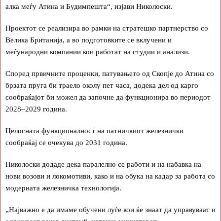
алка меѓу Атина и Будимпешта“, изјави Николоски.
Проектот се реализира во рамки на стратешко партнерство со
Велика Британија, а во подготовките се вклучени и
меѓународни компании кои работат на студии и анализи.
Според првичните проценки, патувањето од Скопје до Атина со
брзата пруга би траело околу пет часа, додека дел од карго
сообраќајот би можел да започне да функционира во периодот
2028–2029 година.
Целосната функционалност на патничкиот железнички
сообраќај се очекува до 2031 година.
Николоски додаде дека паралелно се работи и на набавка на
нови возови и локомотиви, како и на обука на кадар за работа со
модерната железничка технологија.
„Најважно е да имаме обучени луѓе кои ќе знаат да управуваат и