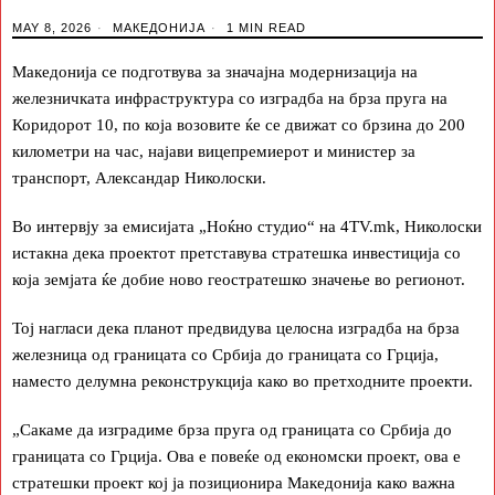
MAY 8, 2026
МАКЕДОНИЈА
1 MIN READ
Македонија се подготвува за значајна модернизација на
железничката инфраструктура со изградба на брза пруга на
Коридорот 10, по која возовите ќе се движат со брзина до 200
километри на час, најави вицепремиерот и министер за
транспорт, Александар Николоски.
Во интервју за емисијата „Ноќно студио“ на 4TV.mk, Николоски
истакна дека проектот претставува стратешка инвестиција со
која земјата ќе добие ново геостратешко значење во регионот.
Тој нагласи дека планот предвидува целосна изградба на брза
железница од границата со Србија до границата со Грција,
наместо делумна реконструкција како во претходните проекти.
„Сакаме да изградиме брза пруга од границата со Србија до
границата со Грција. Ова е повеќе од економски проект, ова е
стратешки проект кој ја позиционира Македонија како важна