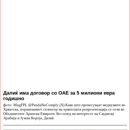
Далиќ има договор со ОАЕ за 5 милиони евра
годишно
фото: MugFPL @PandaNoComply (X) Како што пренесуваат медиумите во
Хрватска, поранешниот селектор на хрватската репрезентација се сели во
Обединетите Арапски Емирати. Без оглед на интересот на Саудиска
Арабија и Јужна Кореја, Далиќ