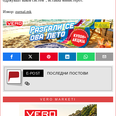
одржуваат ваков систем“, истакна министерот.
Извор:
zurnal.mk
E-POST
ПОСЛЕДНИ ПОСТОВИ
VERO MARKETI