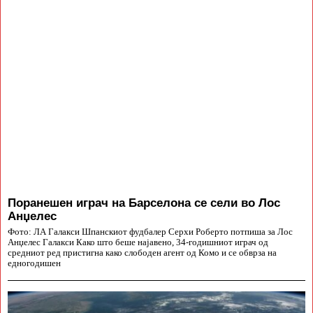
Поранешен играч на Барселона се сели во Лос
Анџелес
Фото: ЛА Галакси Шпанскиот фудбалер Серхи Роберто потпиша за Лос
Анџелес Галакси Како што беше најавено, 34-годишниот играч од
средниот ред пристигна како слободен агент од Комо и се обврза на
едногодишен