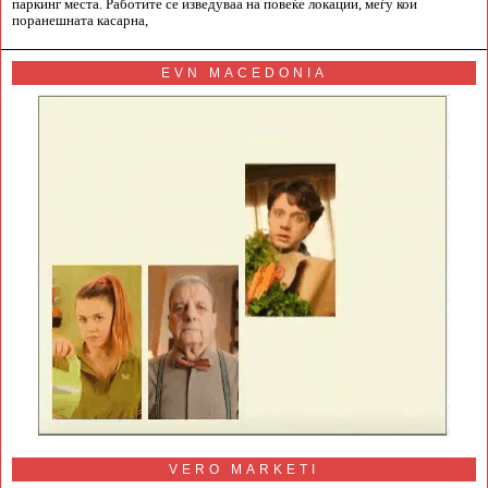
паркинг места. Работите се изведуваа на повеќе локации, меѓу кои
поранешната касарна,
EVN MACEDONIA
VERO MARKETI