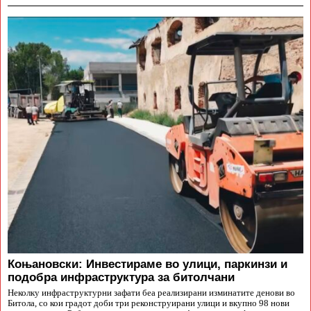
Коњановски: Инвестираме во улици, паркинзи и
подобра инфраструктура за битолчани
Неколку инфраструктурни зафати беа реализирани изминатите денови во
Битола, со кои градот доби три реконструирани улици и вкупно 98 нови