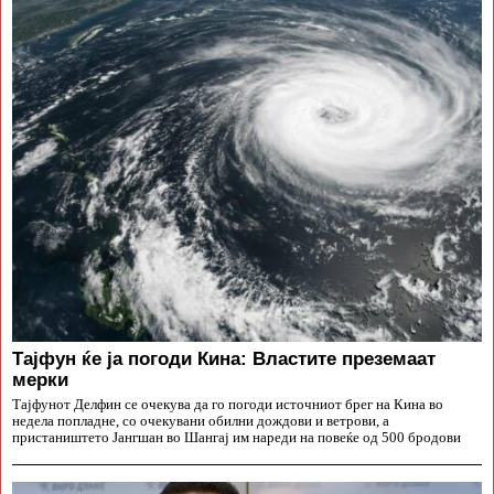
Тајфун ќе ја погоди Кина: Властите преземаат
мерки
Тајфунот Делфин се очекува да го погоди источниот брег на Кина во
недела попладне, со очекувани обилни дождови и ветрови, а
пристаништето Јангшан во Шангај им нареди на повеќе од 500 бродови