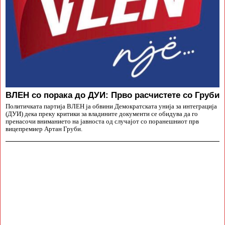
ВЛЕН со порака до ДУИ: Прво расчистете со Груби
Политичката партија ВЛЕН ја обвини Демократската унија за интеграција
(ДУИ) дека преку критики за владините документи се обидува да го
пренасочи вниманието на јавноста од случајот со поранешниот прв
вицепремиер Артан Груби.