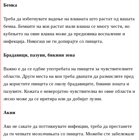
Бемка
Треба да избегнувате вадење на влакната што растат од вашата
бемка. Бемките на кои растат мали влакна се многу чести, но
кубењето на овие влакна може да предизвика воспаление и
инфекција. Никогаш не ги допирајте со пинцета.
Брадавици, пазуви, бикини зона
Важно е да се одбие употребата на пинцети за чувствителните
области. Други места на кои треба двапати да размислите пред
да користите пинцета се околу брадавиците, бикини зоната и
пазувите. Кожата е неверојатно чувствителна во овие области и
лесно може да се иритира или да добијат лузни.
Акни
Ако не сакате да поттикнувате инфекции, треба да престанете
да ги чепкате мозолчињата со пинцета. Можеби сте забележале