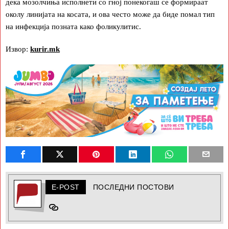
дека мозолчиња исполнети со гној понекогаш се формираат
околу линијата на косата, и ова често може да биде помал тип
на инфекција позната како фоликулитис.
Извор:
kurir.mk
E-POST
ПОСЛЕДНИ ПОСТОВИ