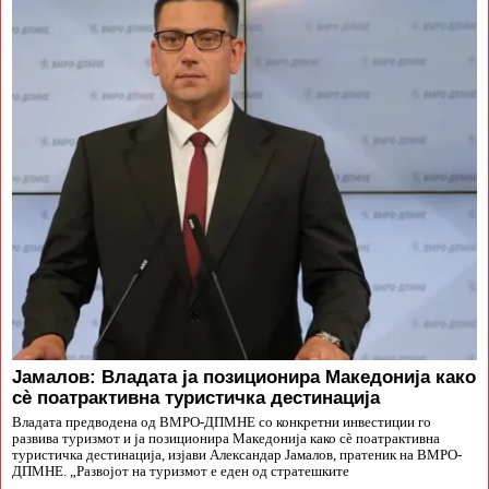
Јамалов: Владата ја позиционира Македонија како
сè поатрактивна туристичка дестинација
Владата предводена од ВМРО-ДПМНЕ со конкретни инвестиции го
развива туризмот и ја позиционира Македонија како сè поатрактивна
туристичка дестинација, изјави Александар Јамалов, пратеник на ВМРО-
ДПМНЕ. „Развојот на туризмот е еден од стратешките