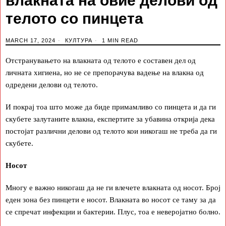
влакната на овие делови од
телото со пинцета
MARCH 17, 2024
КУЛТУРА
1 MIN READ
Отстранувањето на влакната од телото е составен дел од
личната хигиена, но не се препорачува вадење на влакна од
одредени делови од телото.
И покрај тоа што може да биде примамливо со пинцета и да ги
скубете залутаните влакна, експертите за убавина открија дека
постојат различни делови од телото кои никогаш не треба да ги
скубете.
Носот
Многу е важно никогаш да не ги влечете влакната од носот. Број
еден зона без пинцети е носот. Влакната во носот се таму за да
се спречат инфекции и бактерии. Плус, тоа е неверојатно болно.