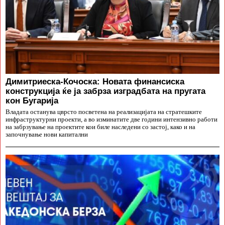
Димитриеска-Кочоска: Новата финансиска
конструкција ќе ја забрза изградбата на пругата
кон Бугарија
Владата останува цврсто посветена на реализацијата на стратешките
инфраструктурни проекти, а во изминатите две години интензивно работи
на забрзување на проектите кои биле наследени со застој, како и на
започнување нови капитални