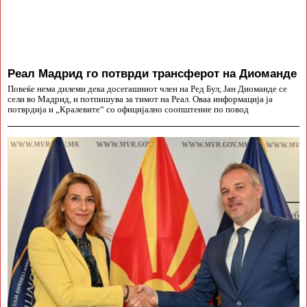
Реал Мадрид го потврди трансферот на Диоманде
Повеќе нема дилеми дека досегашниот член на Ред Бул, Јан Диоманде се
сели во Мадрид, и потпишува за тимот на Реал. Оваа информација ја
потврдија и „Кралевите“ со официјално соопштение по повод