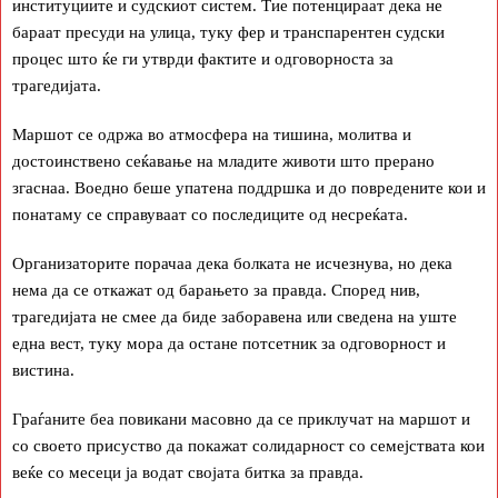
институциите и судскиот систем. Тие потенцираат дека не
бараат пресуди на улица, туку фер и транспарентен судски
процес што ќе ги утврди фактите и одговорноста за
трагедијата.
Маршот се одржа во атмосфера на тишина, молитва и
достоинствено сеќавање на младите животи што прерано
згаснаа. Воедно беше упатена поддршка и до повредените кои и
понатаму се справуваат со последиците од несреќата.
Организаторите порачаа дека болката не исчезнува, но дека
нема да се откажат од барањето за правда. Според нив,
трагедијата не смее да биде заборавена или сведена на уште
една вест, туку мора да остане потсетник за одговорност и
вистина.
Граѓаните беа повикани масовно да се приклучат на маршот и
со своето присуство да покажат солидарност со семејствата кои
веќе со месеци ја водат својата битка за правда.