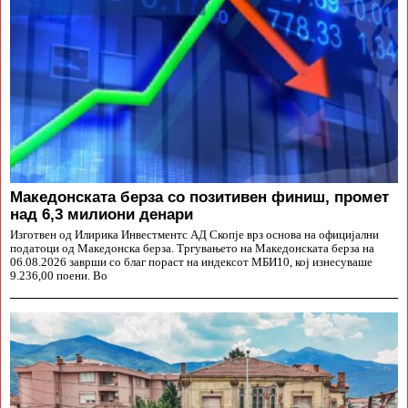
Македонската берза со позитивен финиш, промет
над 6,3 милиони денари
Изготвен од Илирика Инвестментс АД Скопје врз основа на официјални
податоци од Македонска берза. Тргувањето на Македонската берза на
06.08.2026 заврши со благ пораст на индексот МБИ10, кој изнесуваше
9.236,00 поени. Во