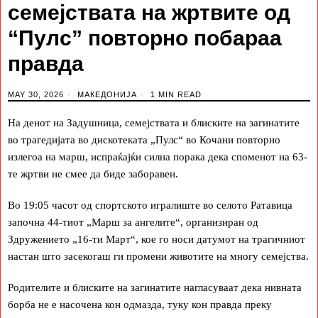
семејствата на жртвите од
“Пулс” повторно побараа
правда
MAY 30, 2026
МАКЕДОНИЈА
1 MIN READ
На денот на Задушница, семејствата и блиските на загинатите
во трагедијата во дискотеката „Пулс“ во Кочани повторно
излегоа на марш, испраќајќи силна порака дека споменот на 63-
те жртви не смее да биде заборавен.
Во 19:05 часот од спортското игралиште во селото Ратавица
започна 44-тиот „Марш за ангелите“, организиран од
Здружението „16-ти Март“, кое го носи датумот на трагичниот
настан што засекогаш ги промени животите на многу семејства.
Родителите и блиските на загинатите нагласуваат дека нивната
борба не е насочена кон одмазда, туку кон правда преку