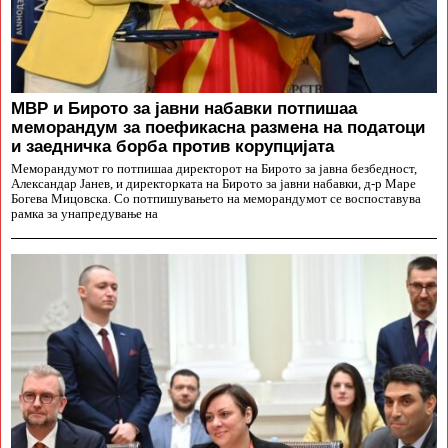
МВР и Бирото за јавни набавки потпишаа
меморандум за поефикасна размена на податоци
и заедничка борба против корупцијата
Меморандумот го потпишаа директорот на Бирото за јавна безбедност,
Александар Јанев, и директорката на Бирото за јавни набавки, д-р Маре
Богева Мицовска. Со потпишувањето на меморандумот се воспоставува
рамка за унапредување на