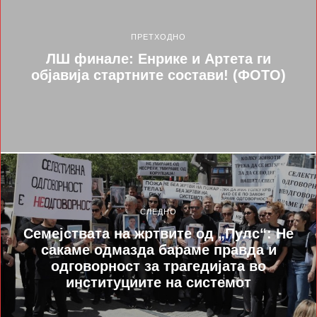
ПРЕТХОДНО
ЛШ финале: Енрике и Артета ги
објавија стартните состави! (ФОТО)
СЛЕДНО
Семејствата на жртвите од „Пулс“: Не
сакаме одмазда бараме правда и
одговорност за трагедијата во
институциите на системот