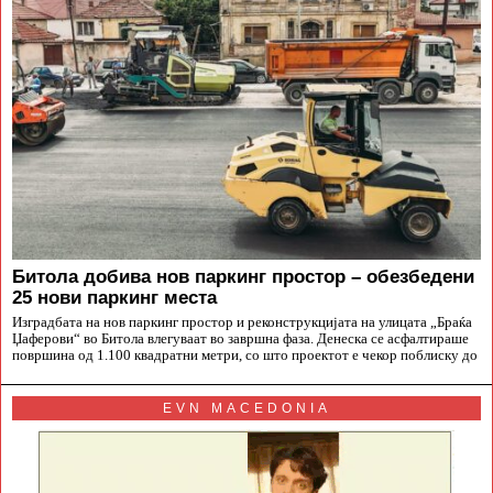
Битола добива нов паркинг простор – обезбедени
25 нови паркинг места
Изградбата на нов паркинг простор и реконструкцијата на улицата „Браќа
Џаферови“ во Битола влегуваат во завршна фаза. Денеска се асфалтираше
површина од 1.100 квадратни метри, со што проектот е чекор поблиску до
EVN MACEDONIA