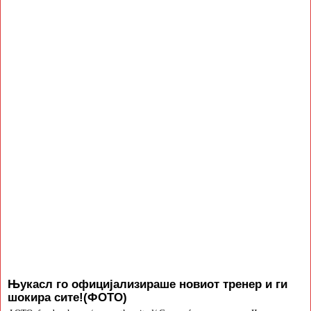
Њукасл го официјализираше новиот тренер и ги
шокира сите!(ФОТО)