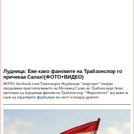
Лудница: Еве како фановите на Трабзонспор го
пречекаа Салах!(ФОТО+ВИДЕО)
ФОТО:.facebook.com/Trabzonspor Фудбалски “земјотрес“ вчерва
предизвика пристигнувањето на Мохамед Салах во Трабзон каде беше
пречекан од илјадници фанови на Трабзонспор. “Фараонотот“ кој важи за
еден од најдобрите фудбалери на светт и покрај дригите