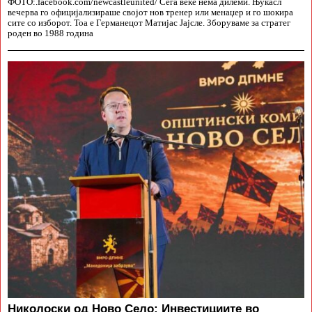
ФОТО:.facebook.com/newcastleunited/ Сега веќе нема дилеми. Њукасл
вечерва го официјализираше својот нов тренер или менаџер и го шокира
сите со изборот. Тоа е Германецот Матијас Јајсле. Зборуваме за стратег
роден во 1988 година
Николоски од Ново Село: Инвестициите во