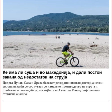
Ќе има ли суша и во македонија, и дали постои
закана од недостаток на струја
Додека Дунав, Сава и Драва бележат рекордно низок водостој, а некои
европски земји се соочуваат со намалено производство на струја и
проблеми во пловидбата, состојбата во Северна Македонија засега е
стабилна анализа