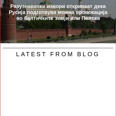
Разузнавачки извори откриваат дека
Русија подготвува можна провокација
во балтичките земји или Полска
LATEST FROM BLOG