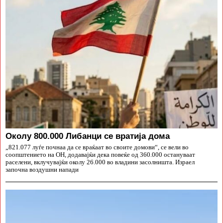
Околу 800.000 Либанци се вратија дома
„821.077 луѓе почнаа да се враќаат во своите домови“, се вели во
соопштението на ОН, додавајќи дека повеќе од 360.000 остануваат
раселени, вклучувајќи околу 26.000 во владини засолништа. Израел
започна воздушни напади