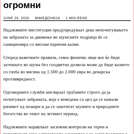
огромни
JUNE 26, 2026
МАКЕДОНИЈА
1 MIN READ
Надлежните институции предупредуваат дека непочитувањето
на забраната за движење во шумските подрачја ќе се
санкционира со високи парични казни.
Според важечките правила, секое физичко лице кое ќе биде
затекнато во шума без соодветна дозвола може да биде казнето
со глоба во висина од 1.500 до 2.000 евра во денарска
противвредност.
Одговорните служби апелираат граѓаните строго да ја
почитуваат забраната, која е воведена со цел да се намали
ризикот од пожари и да се заштитат шумите и природните
богатства во текот на летниот период.
Надлежните најавуваат засилени контроли на терен и
потсетуваат дека одговорното однесување на секој поединец е