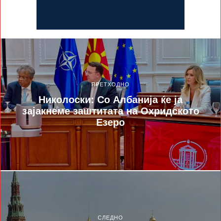
ПРЕТХОДНО
Николоски: Со Албанија ќе ја
зајакнеме заштитата на Охридското
Езеро
СЛЕДНО