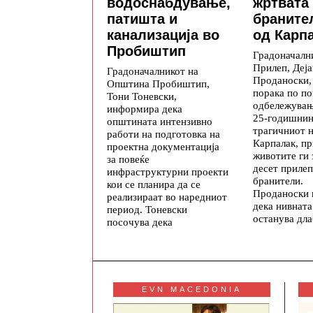
водоснабдување,
жртвата
патишта и
браните
канализација во
од Карп
Пробиштип
Градоначалн
Прилеп, Деја
Градоначалникот на
Проданоски,
Општина Пробиштип,
порака по п
Тони Тоневски,
одбележувањ
информира дека
25-годишнин
општината интензивно
трагичниот н
работи на подготовка на
Карпалак, п
проектна документација
животите ги 
за повеќе
десет приле
инфраструктурни проекти
бранители.
кои се планира да се
Проданоски 
реализираат во наредниот
дека нивната
период. Тоневски
останува дл
посочува дека
EVN MACEDONIA