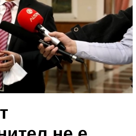
т
нител не е