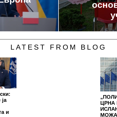
основ
у
LATEST FROM BLOG
ски:
„ПОЛИ
 ја
ЦРНА 
ИСЛА
та и
МОЖА