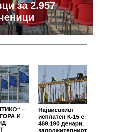
ци за 2.957
ченици
ТИКО“ –
Највисокиот
ГОРА И
исплатен К-15 е
НД
469.190 денари,
Т
задолжителниот