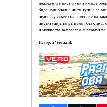
надлежните институции имаше обврс
биде национална институција за заш
недонесувањето на измените на зак
институција во регионот без стаус, 
и можноста за поголем ангажман во 
Извор:
24vesti.mk