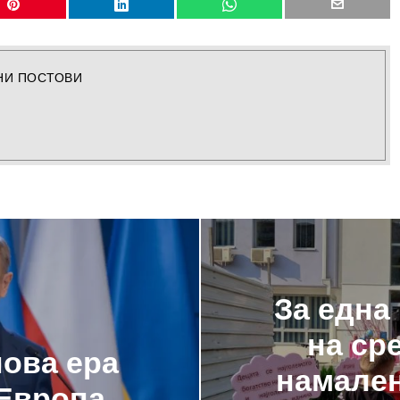
НИ ПОСТОВИ
За една
на ср
нова ера
намален 
 Европа