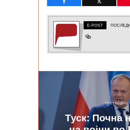
E-POST
ПОСЛЕД
ПРЕТХОДНО
Туск: Почна 
на војни во