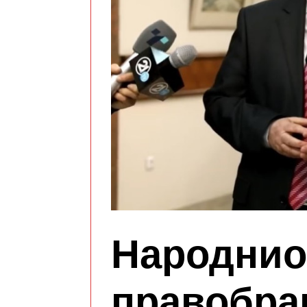
Народнио
правобра