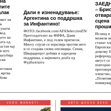
 на
ЗАЕДН
лите
– Бри
Дали е изненадување:
алак
отвар
Аргентина со поддршка
икот на
сцена 
за Инфантино!
н
проши
 упати
ФОТО:.facebook.com/AFASeleccionEN/
овод
Исланд и
Претседателот на ФИФА, Џани
ето на
можеле и
Инфантино, е под голем притисок.
ата од
станат чл
Многу сојузи се изјаснија против него
астан кај
Европскат
и се создава силна опозиција. Сепак,
ри што
доколку 
Швајцарецот добива и одредена
загубија
референд
поддршка, а најновата доаѓа од
пски
август се
Фудбалската
повторно
истакна
преговори
 жртва
членство,
абоко
„Политик
повикува
VERO MARKETI
АВТО ШКОЛА БЕКО