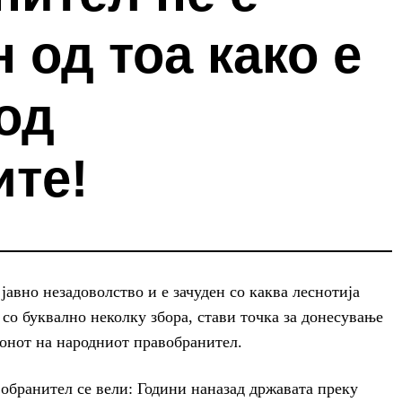
 од тоа како е
од
ите!
авно незадоволство и е зачуден со каква леснотија
со буквално неколку збора, стави точка за донесување
конот на народниот правобранител.
обранител се вели: Години наназад државата преку