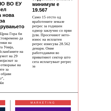
О ВО ЕУ
минимум е
сел
19.567
а нова
Само 15 отсто од
за
вработените земале
рувањето
регрес за годишен
одмор заклучно со први
 Црна Гора би
јули. Просечниот нето-
стовремено да
износ на исплатен
енки на
регрес изнесува 28.562
а Унија,
денари. Оние
Исланѓаните на
работодавачи во
умот на 29
приватниот сектор што
 изјаснат за
сега исплатуваат регрес
 отворање на
за
те за
 објави
о“,
јќи
MARKETING