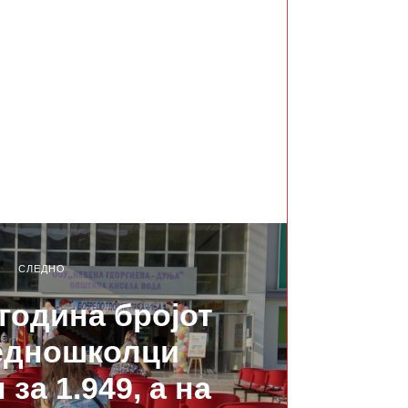
СЛЕДНО
 година бројот
едношколци
за 1.949, а на