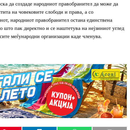
ка да создаде народниот правобранител да може да
тита на човековите слободи и права, а со
онот, народниот правобранител остана единствена
со што пак директно и се наштетува на нејзиниот углед
сите меѓународни организации каде членува.