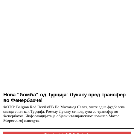
Нова “бомба“ од Турција: Лукаку пред трансфер
во Фенербахче!
ФОТО: Belgian Red Devils/FB По Мохамед Салах, уште една фудбалска
ѕвезда е пат кон Турција. Ромелу Лукаку се поврзува со трансфер во
Фенербахче. Информацијата ја објави италијанскиот новинар Матео
Морето, кој наведува