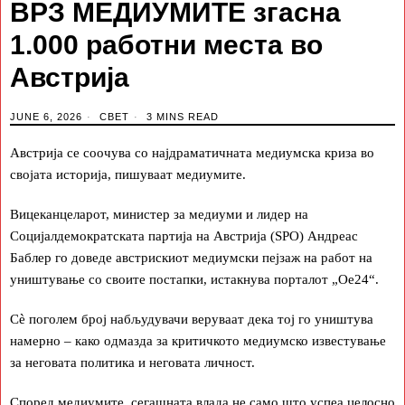
ВРЗ МЕДИУМИТЕ згасна
1.000 работни места во
Австрија
JUNE 6, 2026
СВЕТ
3 MINS READ
Австрија се соочува со најдраматичната медиумска криза во
својата историја, пишуваат медиумите.
Вицеканцеларот, министер за медиуми и лидер на
Социјалдемократската партија на Австрија (SPO) Андреас
Баблер го доведе австрискиот медиумски пејзаж на работ на
уништување со своите постапки, истакнува порталот „Oe24“.
Сè поголем број набљудувачи веруваат дека тој го уништува
намерно – како одмазда за критичкото медиумско известување
за неговата политика и неговата личност.
Според медиумите, сегашната влада не само што успеа целосно