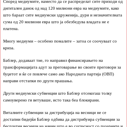
Според медиумите, наместо да се распределат сите приходи од
дигитален данок од над 120 милиони евра на медиумите, како
што бараат сите медиумски здруженија, дури и незначителната
сума од 20 милиони евра што ја обезбедува владата не е
платена.
Многу медиуми – особено помалите – затоа се соочуваат со
криза.
Баблер, додаваат тие, го направил финансирањето на
трансформацијата адут за преговарање во своите преговори за
буџетот и ќе се повлече само ако Народната партија (ОВП)
направи отстапки по други прашања.
Други медиумски субвенции што Баблер отсекогаш толку
самоуверено ги ветуваше, исто така беа блокирани.
Виталните субвенции за дистрибуција на весници не се
достапни бидејќи Баблер одбива да дистрибуира субвенции за
бесплатни весници на начин што е во согласност со пазарните и