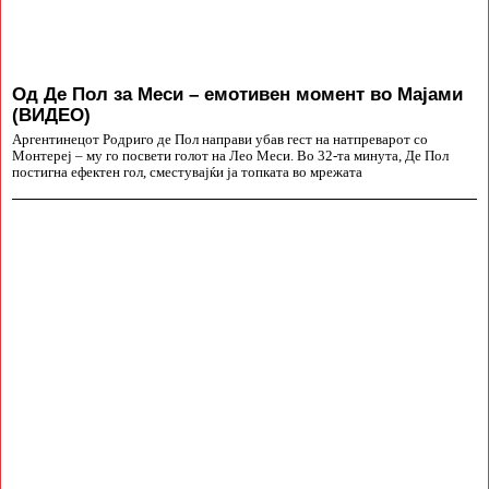
Од Де Пол за Меси – емотивен момент во Мајами
(ВИДЕО)
Аргентинецот Родриго де Пол направи убав гест на натпреварот со
Монтереј – му го посвети голот на Лео Меси. Во 32-та минута, Де Пол
постигна ефектен гол, сместувајќи ја топката во мрежата