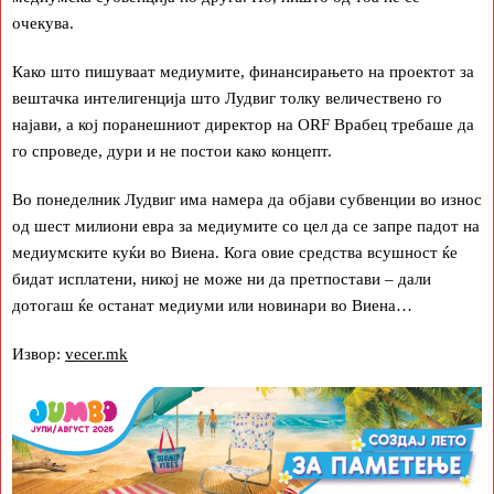
очекува.
Како што пишуваат медиумите, финансирањето на проектот за
вештачка интелигенција што Лудвиг толку величествено го
најави, а кој поранешниот директор на ORF Врабец требаше да
го спроведе, дури и не постои како концепт.
Во понеделник Лудвиг има намера да објави субвенции во износ
од шест милиони евра за медиумите со цел да се запре падот на
медиумските куќи во Виена. Кога овие средства всушност ќе
бидат исплатени, никој не може ни да претпостави – дали
дотогаш ќе останат медиуми или новинари во Виена…
Извор:
vecer.mk