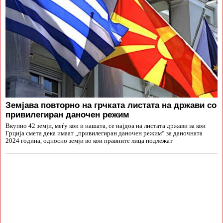
Земјава повторно на грчката листата на држави со
привилегиран даночен режим
Вкупно 42 земји, меѓу кои и нашата, се најдоа на листата држави за кои
Грција смета дека имаат „привилегиран даночен режим“ за даночната
2024 година, односно земји во кои правните лица подлежат