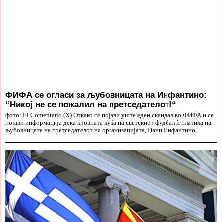
ФИФА се огласи за љубовницата на Инфантино:
“Никој не се пожалил на претседателот!“
фото: El Comentario (X) Откако се појави уште еден скандал во ФИФА и се
појави информација дека кровната куќа на светскиот фудбал ѝ платила на
љубовницата на претседателот на организацијата, Џани Инфантино,