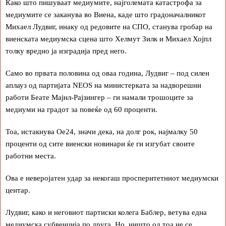
Како што пишуваат медиумите, најголемата катастрофа за
медиумите се заканува во Виена, каде што градоначалникот
Михаел Лудвиг, инаку од редовите на СПО, станува гробар на
виенската медиумска сцена што Хелмут Зилк и Михаел Хојпл
толку вредно ја изградија пред него.
Само во првата половина од оваа година, Лудвиг – под силен
аплауз од партијата NEOS на министерката за надворешни
работи Беате Мајнл-Рајзингер – ги намали трошоците за
медиуми на градот за повеќе од 60 проценти.
Тоа, истакнува Oe24, значи дека, на долг рок, најмалку 50
проценти од сите виенски новинари ќе ги изгубат своите
работни места.
Ова е неверојатен удар за некогаш просперитетниот медиумски
центар.
Лудвиг, како и неговиот партиски колега Баблер, ветува една
медиумска субвенција по друга. Но, ништо од тоа не се