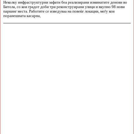
Неколку инфраструктурни зафати беа реализирани изминатите денови во
Битола, со кои градот доби три реконструирани улици и вкупно 98 нови
паркинг места. Работите се изведуваа на повеќе локации, меѓу кои
поранешната касарна,