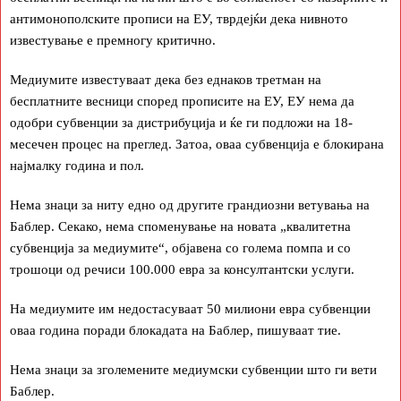
антимонополските прописи на ЕУ, тврдејќи дека нивното
известување е премногу критично.
Медиумите известуваат дека без еднаков третман на
бесплатните весници според прописите на ЕУ, ЕУ нема да
одобри субвенции за дистрибуција и ќе ги подложи на 18-
месечен процес на преглед. Затоа, оваа субвенција е блокирана
најмалку година и пол.
Нема знаци за ниту едно од другите грандиозни ветувања на
Баблер. Секако, нема споменување на новата „квалитетна
субвенција за медиумите“, објавена со голема помпа и со
трошоци од речиси 100.000 евра за консултантски услуги.
На медиумите им недостасуваат 50 милиони евра субвенции
оваа година поради блокадата на Баблер, пишуваат тие.
Нема знаци за зголемените медиумски субвенции што ги вети
Баблер.