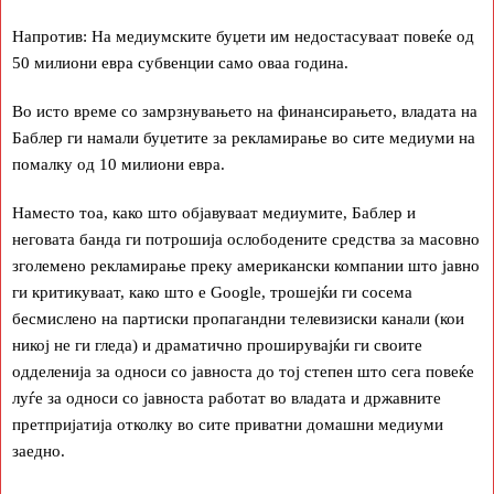
Напротив: На медиумските буџети им недостасуваат повеќе од
50 милиони евра субвенции само оваа година.
Во исто време со замрзнувањето на финансирањето, владата на
Баблер ги намали буџетите за рекламирање во сите медиуми на
помалку од 10 милиони евра.
Наместо тоа, како што објавуваат медиумите, Баблер и
неговата банда ги потрошија ослободените средства за масовно
зголемено рекламирање преку американски компании што јавно
ги критикуваат, како што е Google, трошејќи ги сосема
бесмислено на партиски пропагандни телевизиски канали (кои
никој не ги гледа) и драматично проширувајќи ги своите
одделенија за односи со јавноста до тој степен што сега повеќе
луѓе за односи со јавноста работат во владата и државните
претпријатија отколку во сите приватни домашни медиуми
заедно.