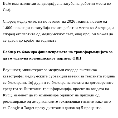
Веќе има извештаи за двоцифрена загуба на работни места во
Скај.
Според медиумите, на почетокот на 2026 година, повеќе од
1.000 новинари ги загубија своите работни места во Австрија, а
според експертите од медиумскиот свет, овој број би можел да
се удвои до крајот на годината.
Баблер го блокира финансирањето на трансформацијата за
да го уценува коалицискиот партнер ОВП
Всушност, министерот за медиуми создаде вистинска
катастрофа: медиумските субвенции ветени за тековната година
се блокирани. Тој дури и го блокира исплатата на договорените
средства за Дигитална трансформација, проект на владата на
Курц, наменет да го компензира одливот на приходи од
рекламирање од американските технолошки гиганти како што
се Google и Target преку дигитален данок од 5 проценти.