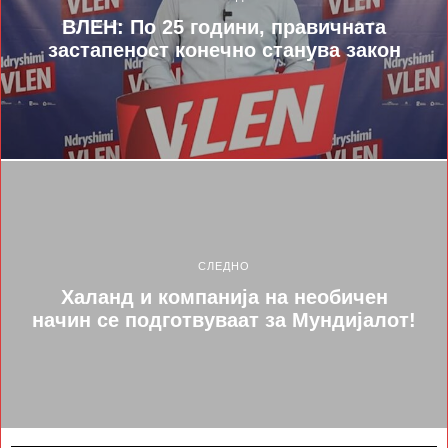
ВЛЕН: По 25 години, правичната
застапеност конечно станува закон
СЛЕДНО
Халанд и компанија на необичен
начин се подготвуваат за Мундијалот!