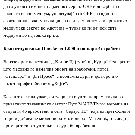
да го уништи имиџот на јавниот сервис ORF и довербата на
јавноста во тој медиум, уништувајќи го ORF со години со
своите политички махинации, а сега го уништува и приватниот
медиумски сектор во Австрија – туркајќи ги речиси сите
медиуми во најтешка криза.
Бран отпуштања: Повеќе од 1.000 новинари без работа
Во секторот на весници, „Клајне Цајтунг“ и „Курир“ беа првите
што масовно го намалија бројот на вработени, потоа
„Стандард“ и „Ди Пресе“, а неодамна дури и долгорочно
високо профитабилниот „Хојте“.
Како што истакнуваат, ситуацијата е уште подраматична во
приватниот телевизиски сектор: Пулс24/АТВ/Пулс4 мораше да
отпушти 45 вработени, а сега „Сервус ТВ“, која во претходните
години добиваше милиони од милионерот Матешиќ, го следи
примерот со отпуштање на дури 60 вработени.