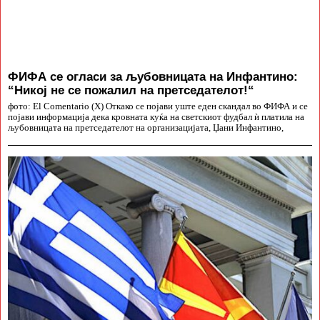
ФИФА се огласи за љубовницата на Инфантино:
“Никој не се пожалил на претседателот!“
фото: El Comentario (X) Откако се појави уште еден скандал во ФИФА и се
појави информација дека кровната куќа на светскиот фудбал ѝ платила на
љубовницата на претседателот на организацијата, Џани Инфантино,