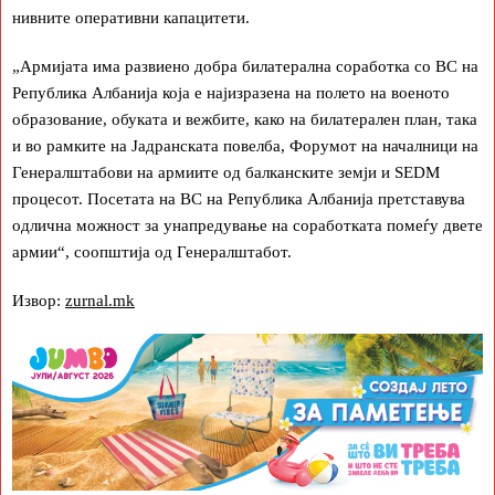
нивните оперативни капацитети.
„Армијата има развиено добра билатерална соработка со ВС на
Република Албанија која е најизразена на полето на военото
образование, обуката и вежбите, како на билатерален план, така
и во рамките на Јадранската повелба, Форумот на началници на
Генералштабови на армиите од балканските земји и SEDM
процесот. Посетата на ВС на Република Албанија претставува
одлична можност за унапредување на соработката помеѓу двете
армии“, соопштија од Генералштабот.
Извор:
zurnal.mk