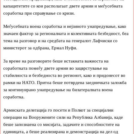
капацитетите со кои располагаат двете армии и меѓусебната
соработка при справување со кризи.
Меѓусебната воена соработка и нејзиното унапредување, како
значаен фактор за регионалната и колективната безбедност, беа
тема на разговор и на средбата на генералот Лафчиски со
министерот за одбрана, Ермал Нуфи.
За време на разговорите беше истакната важноста на
соработката помеѓу двете армии во зацврстување на
стабилноста и безбедноста во регионот, како и придонесот во
рамки на НАТО. Притоа беше потврдена заедничката заложба
за континуирано унапредување на билатералната воена
соработка.
Армиската делегација го посети и Полкот за специјални
операции на Вооружените сили на Република Албанија, каде
беше запознаена со мисијата, задачите и способностите на
единицата, а беше реализирана и демонстрација на дел од