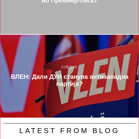
во Премиер-лига?
СЛЕДНО
ВЛЕН: Дали ДУИ станува антизападна
партија?
LATEST FROM BLOG