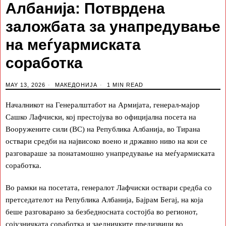
Албанија: Потврдена
заложбата за унапредување
на меѓуармиската
соработка
MAY 13, 2026
МАКЕДОНИЈА
1 MIN READ
Началникот на Генералштабот на Армијата, генерал-мајор
Сашко Лафчиски, кој престојува во официјална посета на
Вооружените сили (ВС) на Република Албанија, во Тирана
оствари средби на највисоко воено и државно ниво на кои се
разговараше за понатамошно унапредување на меѓуармиската
соработка.
Во рамки на посетата, генералот Лафчиски оствари средба со
претседателот на Република Албанија, Бајрам Бегај, на која
беше разговарано за безбедносната состојба во регионот,
сојузничката соработка и заедничките предизвици во