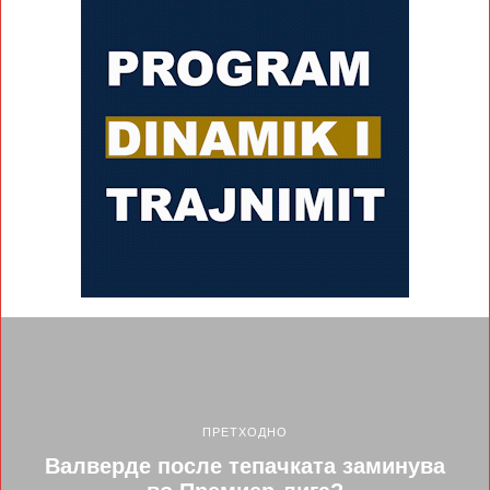
ПРЕТХОДНО
Валверде после тепачката заминува