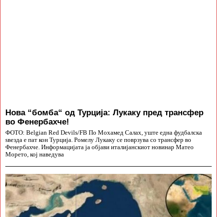
Нова “бомба“ од Турција: Лукаку пред трансфер
во Фенербахче!
ФОТО: Belgian Red Devils/FB По Мохамед Салах, уште една фудбалска
ѕвезда е пат кон Турција. Ромелу Лукаку се поврзува со трансфер во
Фенербахче. Информацијата ја објави италијанскиот новинар Матео
Морето, кој наведува