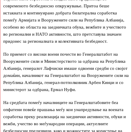
современото безбедносно опкружување. Притоа беше
истакната и континуирано добрата билатерална соработка
помеѓу Армијата и Вооружените сили на Република Албанија,
особено во областа на заедничката обука, вежбите и учеството
во регионални и НАТО активности, што претставува значаен
придонес за регионалната и колективната безбедност.
По приемот со високи воени почести во Генералштабот на
Вооружените сили и Министерството за одбрана на Република
Албанија, генералот Лафчиски имаше одвоени средби со својот
домаќин, началникот на Генералштабот на Вооружените сили на
Република Албанија, генерал-потполковник Арбен Кинџи и со
министерот за одбрана, Ермал Нуфи.
На средбата помеѓу началниците на Генералштабовите беа
опфатени повеќе прашања меѓу кои унапредување на воената
соработка преку реализација на заеднички активности, обуки и
вежби, учество во меѓународни операции, актуелните
безбедносни предизвици, како и можностите за користење на