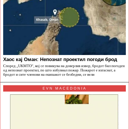
Хаос кај Оман: Непознат проектил погоди брод
Според „UKMTO“, кој се повикува на доверлив извор, бродот бил погоден
од непознат проектил, по што избувнал пожар. Пожарот е изгаснат, а
бродот и сите членови на екипажот се безбедни, се вели
EVN MACEDONIA