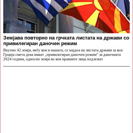
Земјава повторно на грчката листата на држави со
привилегиран даночен режим
Вкупно 42 земји, меѓу кои и нашата, се најдоа на листата држави за кои
Грција смета дека имаат „привилегиран даночен режим“ за даночната
2024 година, односно земји во кои правните лица подлежат