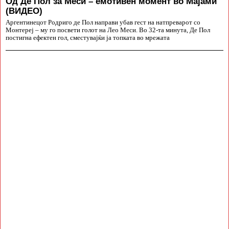
Од Де Пол за Меси – емотивен момент во Мајами
(ВИДЕО)
Аргентинецот Родриго де Пол направи убав гест на натпреварот со
Монтереј – му го посвети голот на Лео Меси. Во 32-та минута, Де Пол
постигна ефектен гол, сместувајќи ја топката во мрежата