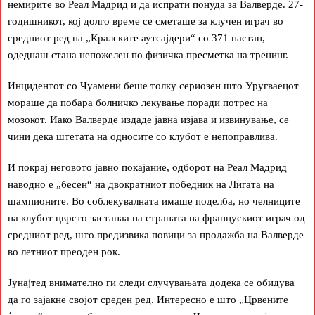
немирите во Реал Мадрид и да испрати понуда за Валверде. 27-
годишникот, кој долго време се сметаше за клучен играч во
средниот ред на „Кралските аутсајдери“ со 371 настап,
одеднаш стана непожелен по физичка пресметка на тренинг.
Инцидентот со Чуамени беше толку сериозен што Уругваецот
мораше да побара болничко лекување поради потрес на
мозокот. Иако Валверде издаде јавна изјава и извинување, се
чини дека штетата на односите со клубот е непоправлива.
И покрај неговото јавно покајание, одборот на Реал Мадрид
наводно е „бесен“ на двократниот победник на Лигата на
шампионите. Во соблекувалната имаше поделба, но челниците
на клубот цврсто застанаа на страната на францускиот играч од
средниот ред, што предизвика повици за продажба на Валверде
во летниот преоден рок.
Јунајтед внимателно ги следи случувањата додека се обидува
да го зајакне својот среден ред. Интересно е што „Црвените