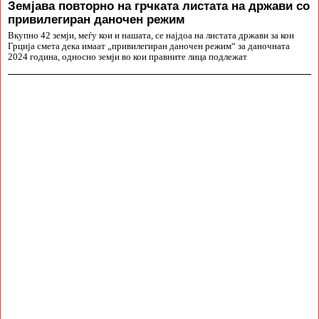
Земјава повторно на грчката листата на држави со
привилегиран даночен режим
Вкупно 42 земји, меѓу кои и нашата, се најдоа на листата држави за кои
Грција смета дека имаат „привилегиран даночен режим“ за даночната
2024 година, односно земји во кои правните лица подлежат