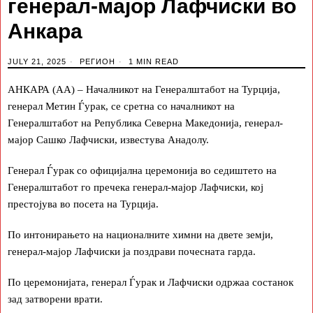
генерал-мајор Лафчиски во
Анкара
JULY 21, 2025
РЕГИОН
1 MIN READ
АНКАРА (АА) – Началникот на Генералштабот на Турција,
генерал Метин Ѓурак, се сретна со началникот на
Генералштабот на Република Северна Македонија, генерал-
мајор Сашко Лафчиски, известува Анадолу.
Генерал Ѓурак со официјална церемонија во седиштето на
Генералштабот го пречека генерал-мајор Лафчиски, кој
престојува во посета на Турција.
По интонирањето на националните химни на двете земји,
генерал-мајор Лафчиски ја поздрави почесната гарда.
По церемонијата, генерал Ѓурак и Лафчиски одржаа состанок
зад затворени врати.