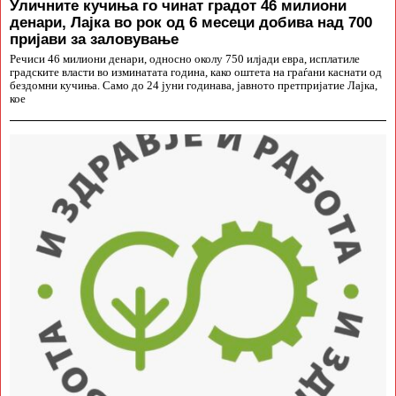
Уличните кучиња го чинат градот 46 милиони
денари, Лајка во рок од 6 месеци добива над 700
пријави за заловување
Речиси 46 милиони денари, односно околу 750 илјади евра, исплатиле
градските власти во изминатата година, како оштета на граѓани каснати од
бездомни кучиња. Само до 24 јуни годинава, јавното претпријатие Лајка,
кое