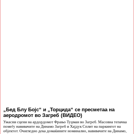
„Бед Блу Бојс“ и „Торцида“ се пресметаа на
аеродромот во Загреб (ВИДЕО)
Ужасни сцени на ардордомот Фрањо Туџман во Загреб. Масовна тепачка
помеѓу навивачите на Динамо Загреб и Хајдук Сплит на паркингот на
објектот. Очигледно дека домаќините номинално, навивачите на Динамо,