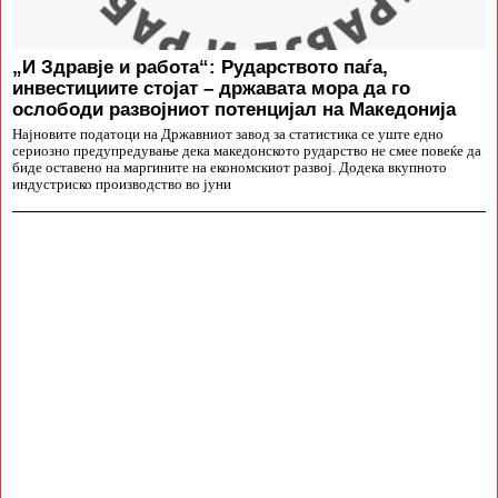
„И Здравје и работа“: Рударството паѓа,
инвестициите стојат – државата мора да го
ослободи развојниот потенцијал на Македонија
Најновите податоци на Државниот завод за статистика се уште едно
сериозно предупредување дека македонското рударство не смее повеќе да
биде оставено на маргините на економскиот развој. Додека вкупното
индустриско производство во јуни