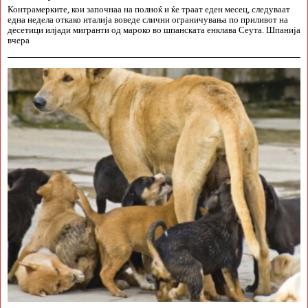
Контрамерките, кои започнаа на полноќ и ќе траат еден месец, следуваат
една недела откако италија воведе слични ограничувања по приливот на
десетици илјади мигранти од мароко во шпанската енклава Сеута. Шпанија
вчера