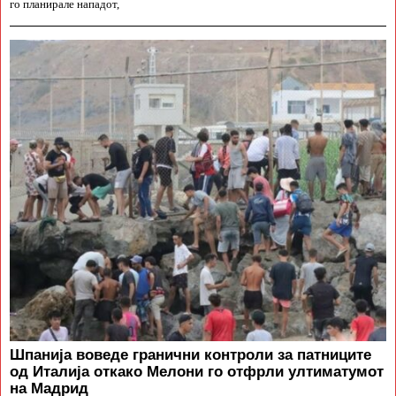
го планирале нападот,
Шпанија воведе гранични контроли за патниците
од Италија откако Мелони го отфрли ултиматумот
на Мадрид