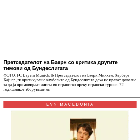
Претседателот на Баерн со критика другите
тимови од Бундеслигата
ФОТО: FC Bayern Munich/fb Претседателот на Баерн Минхен, Херберт
Хајнер, ги критикуваше клубовите од Бундеслигата дека не прават доволно
за да ја промовираат лигата во странство преку странски турнеи. 72-
годишникот зборуваше на
EVN MACEDONIA