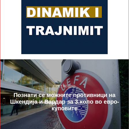
ПРЕТХОДНО
Познати се можните противници на
Шкендија и Вардар за 3.коло во евро-
куповите