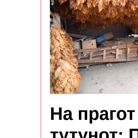
На прагот
тутунот: 