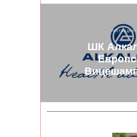
ПРЕТХОДНО
ШК Алка
Европс
Вицешамп