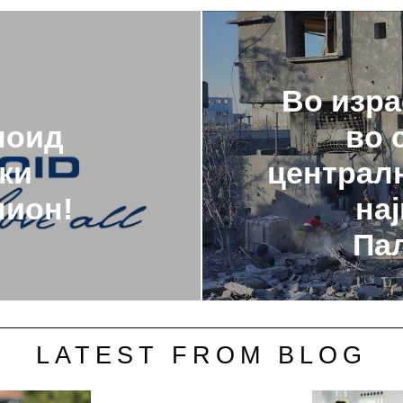
Во изра
лоид
во 
ки
централн
ион!
на
Па
LATEST FROM BLOG