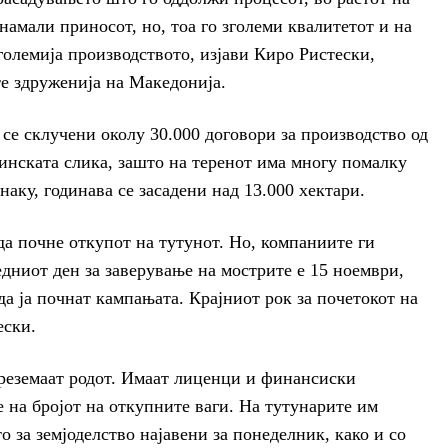
намали приносот, но, тоа го зголеми квалитетот и на
големија производството, изјави Киро Ристески,
те здруженија на Македонија.
 се склучени околу 30.000 договори за производство од
тинската слика, зашто на теренот има многу помалку
наку, годинава се засадени над 13.000 хектари.
да почне откупот на тутунот. Но, компаниите ги
едниот ден за заверување на мострите е 15 ноември,
да ја почнат кампањата. Крајниот рок за почетокот на
ески.
преземаат родот. Имаат лиценци и финансиски
е на бројот на откупните ваги. На тутунарите им
 за земјоделство најавени за понеделник, како и со