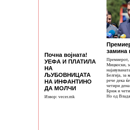
Премие
замина 
Почна војната!
Премиерот,
УЕФА И ПЛАТИЛА
Мицкоски, з
НА
најавуваната
ЉУБОВНИЦАТА
Белгија, за 
рече дека ќе
НА ИНФАНТИНО
четири дена
ДА МОЛЧИ
Бриж и чети
Но од Влада
Извор: vecer.mk