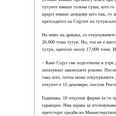
тутунот имаше голема суша, што го 
крајот имаше дождови што пак, го з
претседател на Сојузот на тутунски
На ниво на држава, со откупувачите
26.000 тони тутун. Но, тоа не е вис
тутун, односно околу 17.000 тони. И
– Како Сојуз сме подготвени и утре 
запазуваат законските рокови. Посл
така што, потоа може откупувачите 
откупот е 15 декември, посочи Рист
Годинава, 10 откупни фирми ќе го 
гаранции. Има најава за зголемувањ
претстојат средби во Министерството