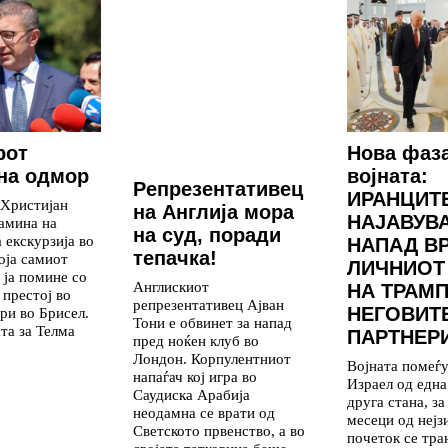
рот
Нова фаз
на одмор
војната:
Репрезентативец
ИРАНЦИТ
 Христијан
на Англија мора
НАЈАВУВ
амина на
на суд, поради
 екскурзија во
НАПАД В
тепачка!
која самиот
ЛИЧНИОТ
 ја помине со
Англискиот
НА ТРАМП
 престој во
репрезентативец Ајван
НЕГОВИТ
ри во Брисел.
Тони е обвинет за напад
та за Телма
ПАРТНЕР
пред ноќен клуб во
Лондон. Корпулентниот
Војната помеѓ
напаѓач кој игра во
Израел од една
Саудиска Арабија
друга стана, з
неодамна се врати од
месеци од нејз
Светското првенство, а во
почеток се тр