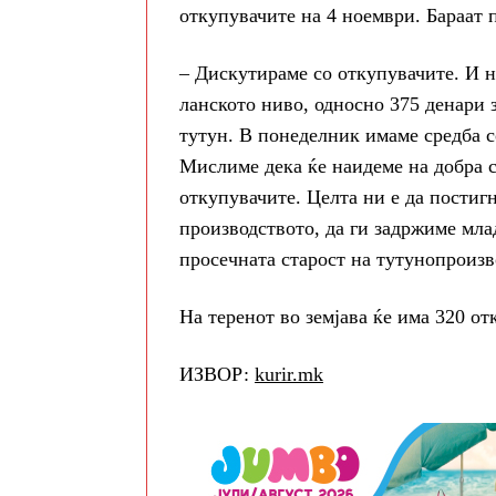
откупувачите на 4 ноември. Бараат 
– Дискутираме со откупувачите. И н
ланското ниво, односно 375 денари з
тутун. В понеделник имаме средба с
Мислиме дека ќе наидеме на добра с
откупувачите. Целта ни е да постиг
производството, да ги задржиме млад
просечната старост на тутунопроизв
На теренот во земјава ќе има 320 о
ИЗВОР:
kurir.mk