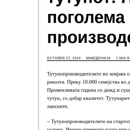
поголема
производ
OCTOBER 27, 2024
МАКЕДОНИЈА
1 MIN 
Тутунопроизводителите во земјава с
реколта. Преку 10.000 семејства во
Променливата година со дожд и суш
тутун, со добар квалитет. Тутунари
ланските.
– Тутунопроизводителите на стартот
услови. Имаше премногу влага при р