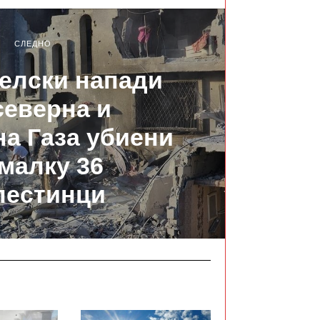
СЛЕДНО
елски напади
северна и
а Газа убиени
јмалку 36
лестинци