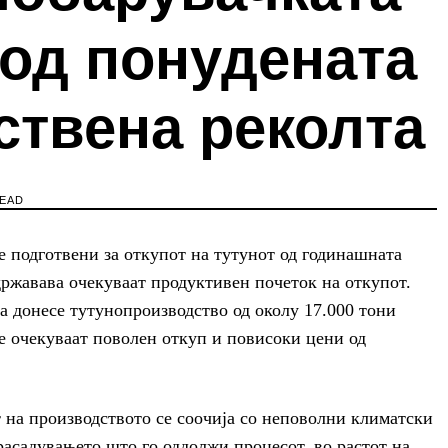
 од понудената
ствена реколта
READ
е подготвени за откупот на тутунот од годинашната
 државава очекуваат продуктивен почеток на откупот.
а донесе тутунопроизводство од околу 17.000 тони
те очекуваат поволен откуп и повисоки цени од
 на производството се соочија со неповолни климатски
асадувањето што го оддолжи процесот, во растот на