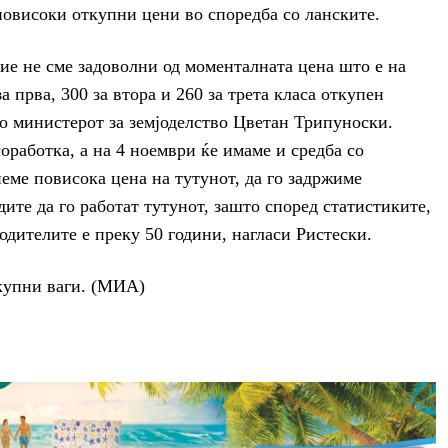
повисоки откупни цени во споредба со ланските.
ие не сме задоволни од моменталната цена што е на
а прва, 300 за втора и 260 за трета класа откупен
о министерот за земјоделство Цветан Трипуноски.
оработка, а на 4 ноември ќе имаме и средба со
неме повисока цена на тутунот, да го задржиме
ите да го работат тутунот, зашто според статистиките,
одителите е преку 50 години, нагласи Ристески.
ткупни ваги. (МИА)