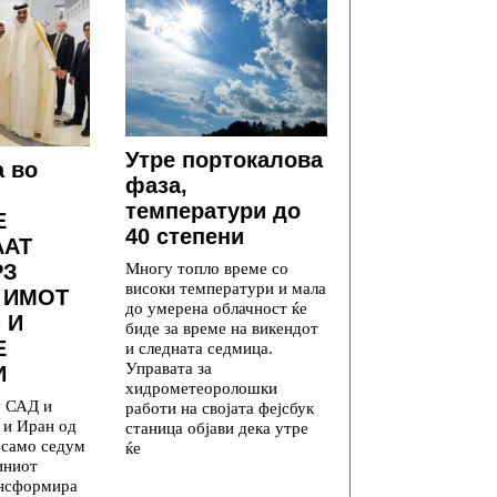
Утре портокалова
а во
фаза,
температури до
Е
40 степени
ААТ
Многу топло време со
РЗ
високи температури и мала
 ИМОТ
до умерена облачност ќе
 И
биде за време на викендот
Е
и следната седмица.
Управата за
И
хидрометеоролошки
у САД и
работи на својата фејсбук
 и Иран од
станица објави дека утре
а само седум
ќе
иниот
ансформира