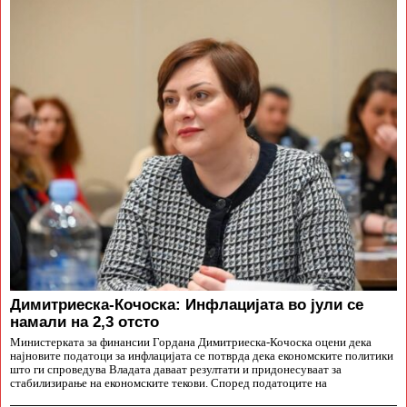
Димитриеска-Кочоска: Инфлацијата во јули се
намали на 2,3 отсто
Министерката за финансии Гордана Димитриеска-Кочоска оцени дека
најновите податоци за инфлацијата се потврда дека економските политики
што ги спроведува Владата даваат резултати и придонесуваат за
стабилизирање на економските текови. Според податоците на