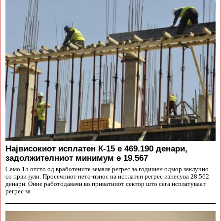
Највисокиот исплатен К-15 е 469.190 денари,
задолжителниот минимум е 19.567
Само 15 отсто од вработените земале регрес за годишен одмор заклучно
со први јули. Просечниот нето-износ на исплатен регрес изнесува 28.562
денари. Оние работодавачи во приватниот сектор што сега исплатуваат
регрес за