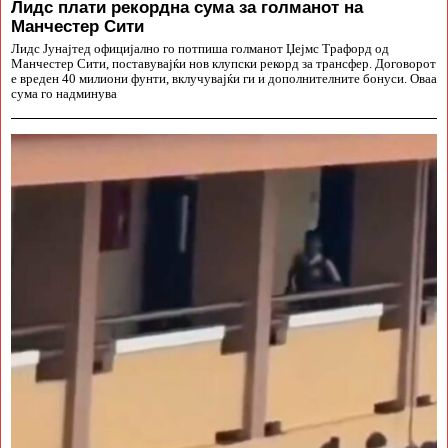
Лидс плати рекордна сума за голманот на
Манчестер Сити
Лидс Јунајтед официјално го потпиша голманот Џејмс Трафорд од
Манчестер Сити, поставувајќи нов клупски рекорд за трансфер. Договорот
е вреден 40 милиони фунти, вклучувајќи ги и дополнителните бонуси. Оваа
сума го надминува