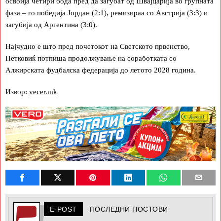
освоија четири бода пред да загубат од Швајцарија во групната
фаза – го победија Јордан (2:1), ремизираа со Австрија (3:3) и
загубија од Аргентина (3:0).
Најчудно е што пред почетокот на Светското првенство,
Петковиќ потпиша продолжување на соработката со
Алжирската фудбалска федерација до летото 2028 година.
Извор:
vecer.mk
E-POST
ПОСЛЕДНИ ПОСТОВИ