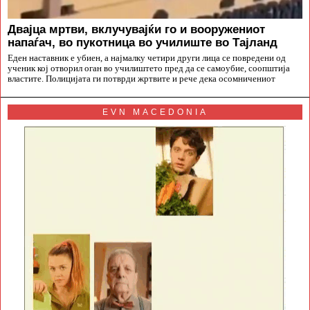
Двајца мртви, вклучувајќи го и вооружениот
напаѓач, во пукотница во училиште во Тајланд
Еден наставник е убиен, а најмалку четири други лица се повредени од
ученик кој отворил оган во училиштето пред да се самоубие, соопштија
властите. Полицијата ги потврди жртвите и рече дека осомничениот
EVN MACEDONIA