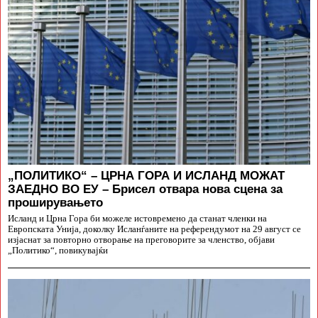
„ПОЛИТИКО“ – ЦРНА ГОРА И ИСЛАНД МОЖАТ
ЗАЕДНО ВО ЕУ – Брисел отвара нова сцена за
проширувањето
Исланд и Црна Гора би можеле истовремено да станат членки на
Европската Унија, доколку Исланѓаните на референдумот на 29 август се
изјаснат за повторно отворање на преговорите за членство, објави
„Политико“, повикувајќи