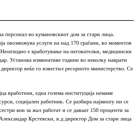
на персонал во кумановскиот дом за стари лица.
оја овозможува услуги на над 170 граѓани, во моментов
 Неопходно е вработување на негователки, медицински
дар. Установа изминативе години во неколку наврати
директор веќе го известил ресорното министерство. Се
ца вработени, една голема институција немаме
сурси, социјален работник. Се разбира најмногу ни се
естри кои за жал работат и се даваат 150 проценти за
Александар Крстевски, в.д директор Дом за стари лица