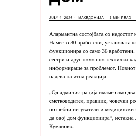
JULY 4, 2026
МАКЕДОНИЈА
1 MIN READ
Алармантна состојбата со недостиг 
Наместо 80 вработени, установата к
функционира со само 36 вработени.
сестри и друг помошно технички ка
информираше за проблемот. Новиот 
надева на итна реакција.
„Од администрација имаме само двај
сметководител, правник, човечки ре
потребни негуватели и медицински с
да овој дом функционира“, истакна 
Куманово.