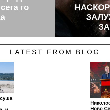
сега го
НАСКОР
аа
ЗАЛУ
ЗА
LATEST FROM BLOG
 суша
Николос
Ново Се
а, и