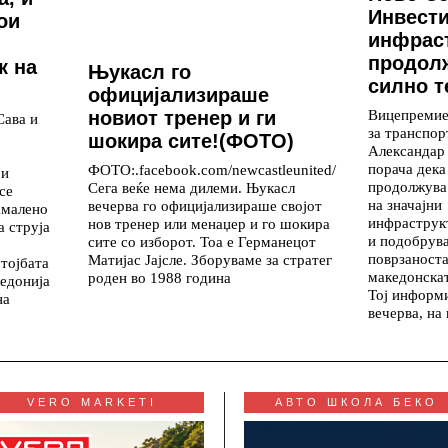
Инвести
ои
инфрас
продолж
к на
Њукасл го
силно т
официјализираше
Вицепремие
новиот тренер и ги
Сава и
за транспор
шокира сите!(ФОТО)
Александар
порача дека
ФОТО:.facebook.com/newcastleunited/
ои
продолжува 
Сега веќе нема дилеми. Њукасл
се
на значајни
вечерва го официјализираше својот
амалено
инфраструк
нов тренер или менаџер и го шокира
а струја
и подобрув
сите со изборот. Тоа е Германецот
поврзаноста
Матијас Јајсле. Зборуваме за стратег
стојбата
македонскат
роден во 1988 година
едонија
Тој информ
на
вечерва, на
VERO MARKETI
АВТО ШКОЛА БЕКО