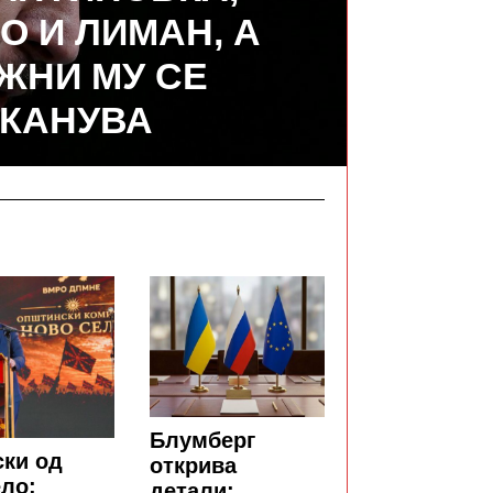
О И ЛИМАН, А
ЖНИ МУ СЕ
КАНУВА
Блумберг
ки од
открива
ло:
детали: