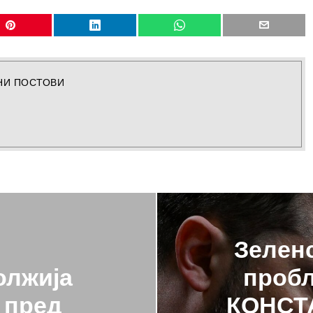
НИ ПОСТОВИ
Зеленс
олжија
проб
 пред
КОНСТ