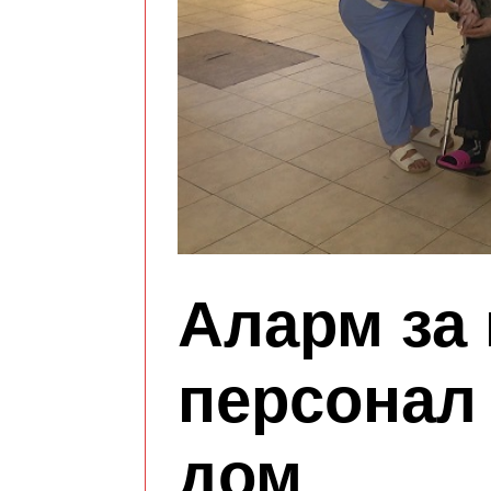
Аларм за 
персонал 
дом