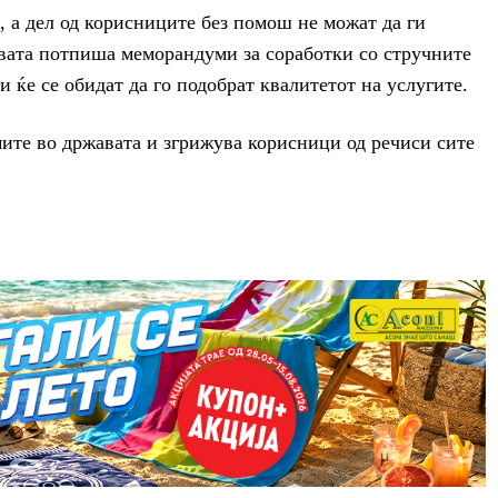
, а дел од корисниците без помош не можат да ги
вата потпиша меморандуми за соработки со стручните
 ќе се обидат да го подобрат квалитетот на услугите.
ите во државата и згрижува корисници од речиси сите