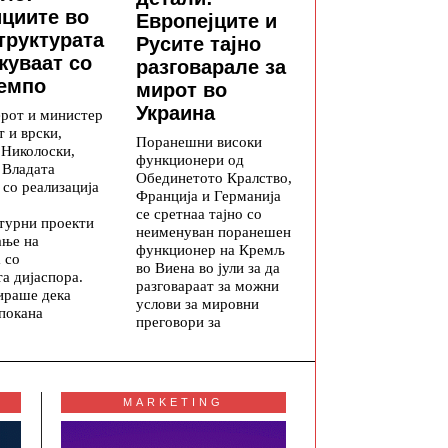
циите во
Европејците и
труктурата
Русите тајно
уваат со
разговарале за
емпо
мирот во
Украина
рот и министер
т и врски,
Поранешни високи
 Николоски,
функционери од
 Владата
Обединетото Кралство,
со реализација
Франција и Германија
се сретнаа тајно со
турни проекти
неименуван поранешен
ање на
функционер на Кремљ
 со
во Виена во јули за да
а дијаспора.
разговараат за можни
ираше дека
услови за мировни
 покана
преговори за
MARKETING