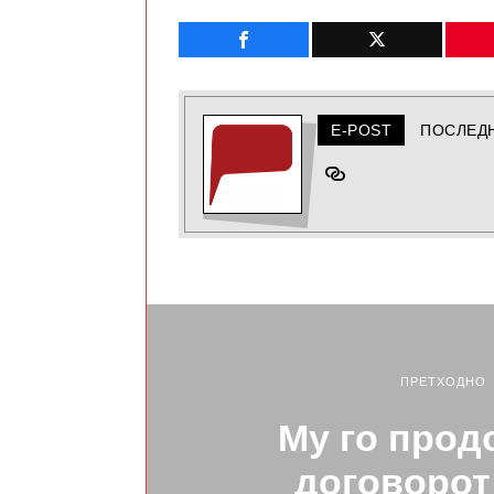
E-POST
ПОСЛЕД
ПРЕТХОДНО
Му го прод
договорот