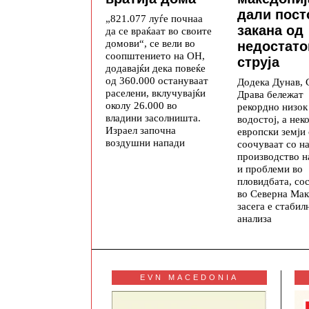
дали пост
„821.077 луѓе почнаа
закана од
да се враќаат во своите
домови“, се вели во
недостато
соопштението на ОН,
струја
додавајќи дека повеќе
од 360.000 остануваат
Додека Дунав, 
раселени, вклучувајќи
Драва бележат
околу 26.000 во
рекордно низок
владини засолништа.
водостој, а нек
Израел започна
европски земји 
воздушни напади
соочуваат со н
производство н
и проблеми во
пловидбата, со
во Северна Мак
засега е стабил
анализа
EVN MACEDONIA