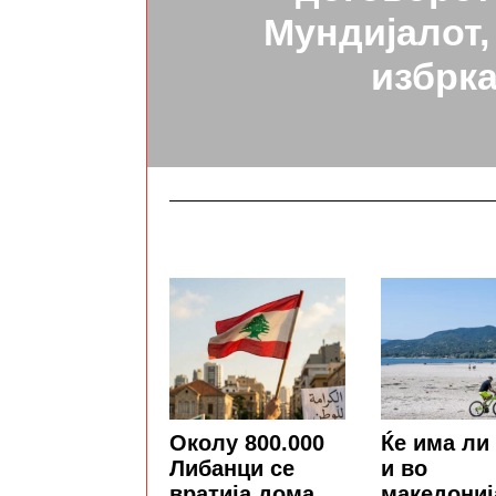
Мундијалот, 
избрк
Околу 800.000
Ќе има ли
Либанци се
и во
вратија дома
македониј