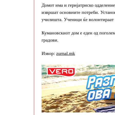
Домот има и геријатриско одделение
извршат основните потреби. Устано
училишта. Ученици ќе волонтираат и
Кумановскиот дом е еден од поголем
градови.
Извор:
zurnal.mk