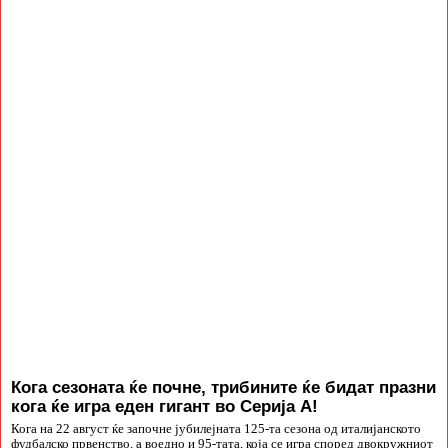
Кога сезоната ќе почне, трибините ќе бидат празни
кога ќе игра еден гигант во Серија А!
Кога на 22 август ќе започне јубилејната 125-та сезона од италијанското
фудбалско првенство, а воедно и 95-тата, која се игра според двокружниот