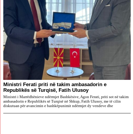
Ministri Ferati priti në takim ambasadorin e
Republikës së Turqisë, Fatih Ulusoy
Ministri i Marrëdhënieve ndërmjet Bashkësive, Agon Ferati, priti sot në takim
ambasadorin e Republikës së Turqisë në Shkup, Fatih Ulusoy, me të cilin
diskutuan për avancimin e bashkëpunimit ndërmjet dy vendeve dhe