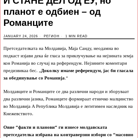
И СТАНЕ ДЕЛ ОД ЕУ, но
планот е одбиен – од
Романците
JANUARY 24, 2026
РЕГИОН
1 MIN READ
Претседателката на Молдавија, Маја Санду, неодамна во
подкаст изјави дека ќе гласа за приклучување на нејзината земја
кон Романија во случај на референдум. Нејзините коментари
предизвикаа бес. „
Доколку имаме референдум, јас би гласала
за обединување со Романија
.“
Молдавците и Романците се два различни народи и зборуваат
два различни јазика, Романците формираат етничко малцинство
во Молдавија A Република Молдавија е легитимен наследник на
Кнежевството.
Овие “факти и планови“ ги изнесе молдавската
претседателка избрана на контраверзни избори со “масовно