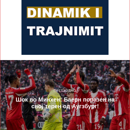
ПРЕТХОДНО
Шок во Минхен: Баерн поразен на
свој терен од Аугзбург!