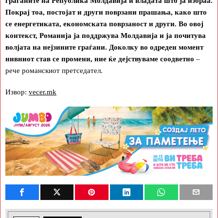
граѓаните на Република Молдавија и владата што ја избраа.
Покрај тоа, постојат и други поврзани прашања, како што
се енергетиката, економската поврзаност и други. Во овој
контекст, Романија ја поддржува Молдавија и ја почитува
волјата на нејзините граѓани. Доколку во одреден момент
нивниот став се промени, ние ќе дејствуваме соодветно
–
рече романскиот претседател.
Извор:
vecer.mk