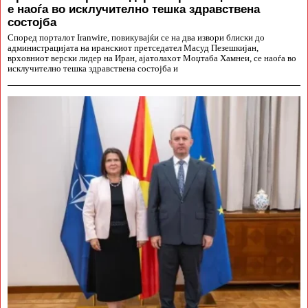
е наоѓа во исклучително тешка здравствена
состојба
Според порталот Iranwire, повикувајќи се на два извори блиски до
администрацијата на иранскиот претседател Масуд Пезешкијан,
врховниот верски лидер на Иран, ајатолахот Моџтаба Хамнеи, се наоѓа во
исклучително тешка здравствена состојба и