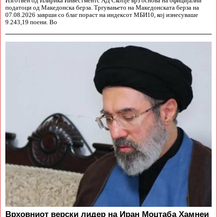
Изготвен од Илирика Инвестментс АД Скопје врз основа на официјални
податоци од Македонска берза. Тргувањето на Македонската берза на
07.08.2026 заврши со благ пораст на индексот МБИ10, кој изнесуваше
9.243,19 поени. Во
Врховниот верски лидер на Иран Моџтаба Хамнеи