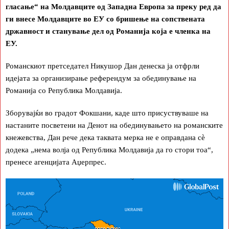
гласање“ на Молдавците од Западна Европа за преку ред да
ги внесе Молдавците во ЕУ со бришење на сопствената
државност и станување дел од Романија која е членка на
ЕУ.
Романскиот претседател Никушор Дан денеска ја отфрли
идејата за организирање референдум за обединување на
Романија со Република Молдавија.
Зборувајќи во градот Фокшани, каде што присуствуваше на
настаните посветени на Денот на обединувањето на романските
кнежевства, Дан рече дека таквата мерка не е оправдана сè
додека „нема волја од Република Молдавија да го стори тоа“,
пренесе агенцијата Аџерпрес.