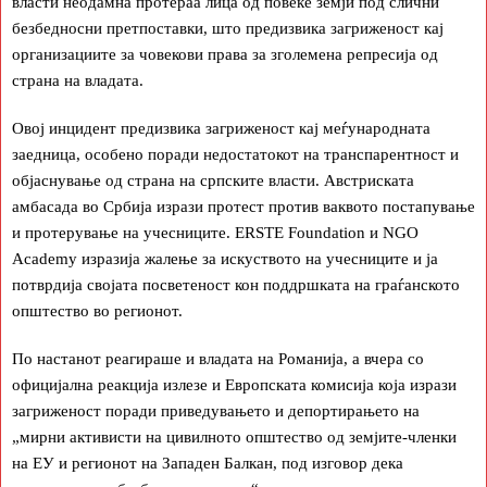
власти неодамна протераа лица од повеќе земји под слични
безбедносни претпоставки, што предизвика загриженост кај
организациите за човекови права за зголемена репресија од
страна на владата.
Овој инцидент предизвика загриженост кај меѓународната
заедница, особено поради недостатокот на транспарентност и
објаснување од страна на српските власти. Австриската
амбасада во Србија изрази протест против ваквото постапување
и протерување на учесниците. ERSTE Foundation и NGO
Academy изразија жалење за искуството на учесниците и ја
потврдија својата посветеност кон поддршката на граѓанското
општество во регионот.
По настанот реагираше и владата на Романија, а вчера со
официјална реакција излезе и Европската комисија која изрази
загриженост поради приведувањето и депортирањето на
„мирни активисти на цивилното општество од земјите-членки
на ЕУ и регионот на Западен Балкан, под изговор дека