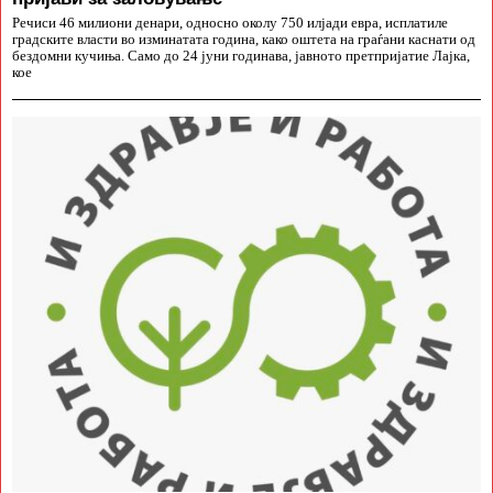
Речиси 46 милиони денари, односно околу 750 илјади евра, исплатиле
градските власти во изминатата година, како оштета на граѓани каснати од
бездомни кучиња. Само до 24 јуни годинава, јавното претпријатие Лајка,
кое