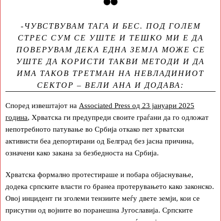
-ЧУВСТВУВАМ ТАГА И БЕС. ПОД ГОЛЕМ
СТРЕС СУМ СЕ УШТЕ И ТЕШКО МИ Е ДА
ПОВЕРУВАМ ДЕКА ЕДНА ЗЕМЈА МОЖЕ СЕ
УШТЕ ДА КОРИСТИ ТАКВИ МЕТОДИ И ДА
ИМА ТАКОВ ТРЕТМАН НА НЕВЛАДИНИОТ
СЕКТОР – ВЕЛИ АНА И ДОДАВА:
Според извештајот на
Associated Press од 23 јануари 2025
година
, Хрватска ги предупреди своите граѓани да го одложат
непотребното патување во Србија откако пет хрватски
активисти беа депортирани од Белград без јасна причина,
означени како закана за безбедноста на Србија.
Хрватска формално протестираше и побара објаснување,
додека српските власти го бранеа протерувањето како законско.
Овој инцидент ги зголеми тензиите меѓу двете земји, кои се
присутни од војните во поранешна Југославија. Српските