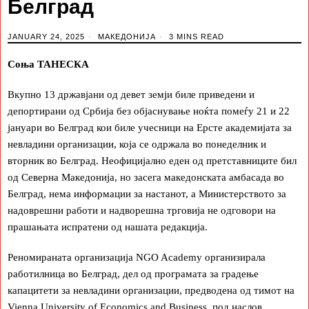
Белград
JANUARY 24, 2025
МАКЕДОНИЈА
3 MINS READ
Соња ТАНЕСКА
Вкупно 13 државјани од девет земји биле приведени и
депортирани од Србија без објаснување ноќта помеѓу 21 и 22
јануари во Белград кои биле учесници на Ерсте академијата за
невладини организации, која се одржала во понеделник и
вторник во Белград. Неофицијално еден од претставниците бил
од Северна Македонија, но засега македонската амбасада во
Белград, нема информации за настанот, а Министерството за
надоврешни работи и надворешна трговија не одговори на
прашањата испратени од нашата редакција.
Реномираната организација NGO Academy организирала
работилница во Белград, дел од програмата за градење
капацитети за невладини организации, предводена од тимот на
Vienna University of Economics and Business, под наслов