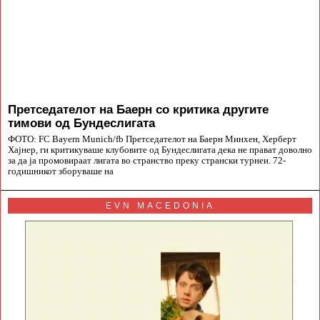
Претседателот на Баерн со критика другите
тимови од Бундеслигата
ФОТО: FC Bayern Munich/fb Претседателот на Баерн Минхен, Херберт
Хајнер, ги критикуваше клубовите од Бундеслигата дека не прават доволно
за да ја промовираат лигата во странство преку странски турнеи. 72-
годишникот зборуваше на
EVN MACEDONIA