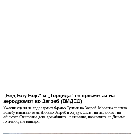
„Бед Блу Бојс“ и „Торцида“ се пресметаа на
аеродромот во Загреб (ВИДЕО)
Ужасни сцени на ардордомот Фрањо Туџман во Загреб. Масовна тепачка
помеѓу навивачите на Динамо Загреб и Хајдук Сплит на паркингот на
објектот. Очигледно дека домаќините номинално, навивачите на Динамо,
го планирале нападот,