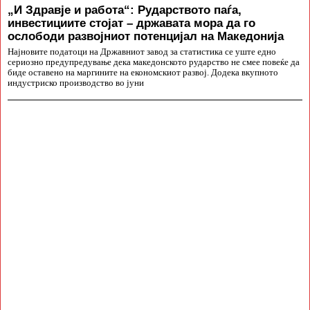
„И Здравје и работа“: Рударството паѓа,
инвестициите стојат – државата мора да го
ослободи развојниот потенцијал на Македонија
Најновите податоци на Државниот завод за статистика се уште едно
сериозно предупредување дека македонското рударство не смее повеќе да
биде оставено на маргините на економскиот развој. Додека вкупното
индустриско производство во јуни