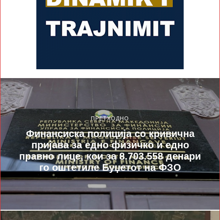
ПРЕТХОДНО
Финансиска полиција со кривична
пријава за едно физичко и едно
правно лице, кои за 8.703.558 денари
го оштетиле Буџетот на ФЗО