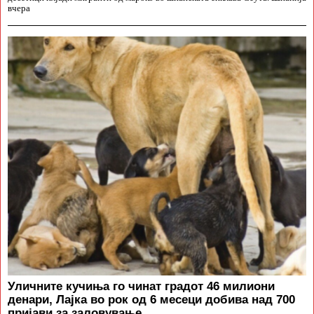
вчера
Уличните кучиња го чинат градот 46 милиони
денари, Лајка во рок од 6 месеци добива над 700
пријави за заловување