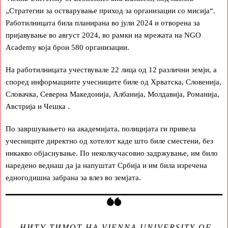
„Стратегии за остварување приход за организации со мисија“.
Работилницата била планирана во јули 2024 и отворена за
пријавување во август 2024, во рамки на мрежата на NGO
Academy која брои 580 организации.
На работилницата учествувале 22 лица од 12 различни земји, а
според информациите учесниците биле од Хрватска, Словенија,
Словачка, Северна Македонија, Албанија, Молдавија, Романија,
Австрија и Чешка .
По завршувањето на академијата, полицијата ги привела
учесниците директно од хотелот каде што биле сместени, без
никакво објаснување. По неколкучасовно задржување, им било
наредено веднаш да ја напуштат Србија и им била изречена
едногодишна забрана за влез во земјата.
-НИТУ ТИМОТ НА VIENNA UNIVERSITY OF