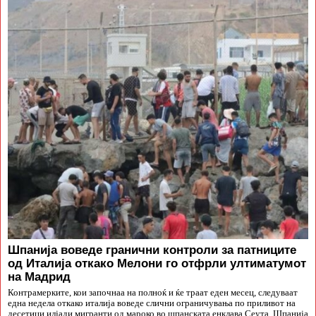
Шпанија воведе гранични контроли за патниците
од Италија откако Мелони го отфрли ултиматумот
на Мадрид
Контрамерките, кои започнаа на полноќ и ќе траат еден месец, следуваат
една недела откако италија воведе слични ограничувања по приливот на
десетици илјади мигранти од мароко во шпанската енклава Сеута. Шпанија