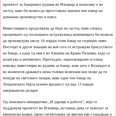
проектот за бакарниот рудник во Иловица и понатаму е во
застој, иако би можел да претставува значаен нов извор на
домашно производство и извоз.
Инвестицијата продолжува да биде во застој, иако според
проценките од геолошките истражувања компанијата би можела
да произведува околу 16 илјади тони бакар на годишно ниво.
Постојат и други локации на кои сега се истражува присуството
на бакар, а една од нив е во близина на Крива Паланка, каде се
испитува и антимонот. Претходно, нереализирани останаа
неколку инвестиции во рудник за бакар, како што е Казандол и
во моментов државата нема големи количини кои може да ги
понуди на светските пазари, иако еден тон бакар на
Лондонската берза искачи вредност од над 13 илјади
американски долари.
Од локалната иницијатива „И здравје и работа“, која го
поддржува проектот во Иловица, истакнаа дека се залагаат за
економски развој, преку почитување на високи еко-стандарди и