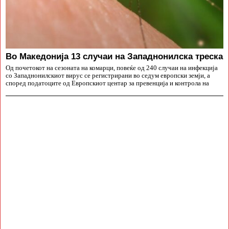
Во Македонија 13 случаи на Западнонилска треска
Од почетокот на сезоната на комарци, повеќе од 240 случаи на инфекција
со Западнонилскиот вирус се регистрирани во седум европски земји, а
според податоците од Европскиот центар за превенција и контрола на