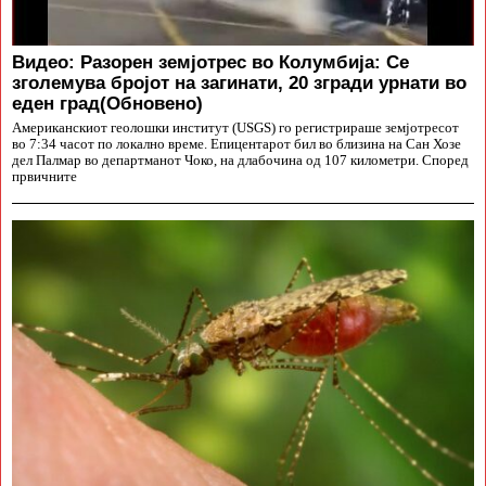
Видео: Разорен земјотрес во Колумбија: Се
зголемува бројот на загинати, 20 згради урнати во
еден град(Обновено)
Американскиот геолошки институт (USGS) го регистрираше земјотресот
во 7:34 часот по локално време. Епицентарот бил во близина на Сан Хозе
дел Палмар во департманот Чоко, на длабочина од 107 километри. Според
првичните