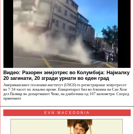
Видео: Разорен земјотрес во Колумбија: Најмалку
20 загинати, 20 згради урнати во еден град
Американскиот геолошки институт (USGS) го регистрираше земјотресот
во 7:34 часот по локално време. Епицентарот бил во близина на Сан Хозе
дел Палмар во департманот Чоко, на длабочина од 107 километри. Според
првичните
EVN MACEDONIA