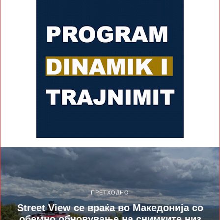
ПРЕТХОДНО
Street View се враќа во Македонија со
обемно обновување на снимките низ