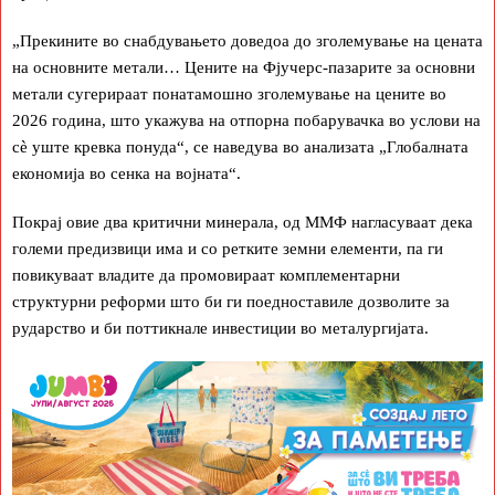
„Прекините во снабдувањето доведоа до зголемување на цената
на основните метали… Цените на Фјучерс-пазарите за основни
метали сугерираат понатамошно зголемување на цените во
2026 година, што укажува на отпорна побарувачка во услови на
сè уште кревка понуда“, се наведува во анализата „Глобалната
економија во сенка на војната“.
Покрај овие два критични минерала, од ММФ нагласуваат дека
големи предизвици има и со ретките земни елементи, па ги
повикуваат владите да промовираат комплементарни
структурни реформи што би ги поедноставиле дозволите за
рударство и би поттикнале инвестиции во металургијата.