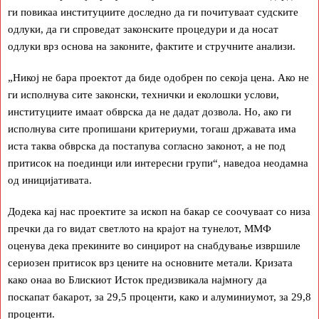
ги повикаа институциите доследно да ги почитуваат судските
одлуки, да ги спроведат законските процедури и да носат
одлуки врз основа на законите, фактите и стручните анализи.
„Никој не бара проектот да биде одобрен по секоја цена. Ако не
ги исполнува сите законски, технички и еколошки услови,
институциите имаат обврска да не дадат дозвола. Но, ако ги
исполнува сите пропишани критериуми, тогаш државата има
иста таква обврска да постапува согласно законот, а не под
притисок на поединци или интересни групи“, наведоа неодамна
од иницијативата.
Додека кај нас проектите за ископ на бакар се соочуваат со низа
пречки да го видат светлото на крајот на тунелот, ММФ
оценува дека прекините во синџирот на снабдување извршиле
сериозен притисок врз цените на основните метали. Кризата
како онаа во Блискиот Исток предизвикала најмногу да
поскапат бакарот, за 29,5 проценти, како и алуминиумот, за 29,8
проценти.