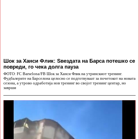
Шок за Ханси Флик: Ѕвездата на Барса потешко се
повреди, го чека долга пауза
ФОТО: FC Barselona/FB Шок за Ханси Флик на утринскиот тренинг.
Фудбалерите на Барселона целосно се подготвуваат за почетокот на новата
сезона, а утрово одработија нов тренинг во својот тренинг центар, но
заврши