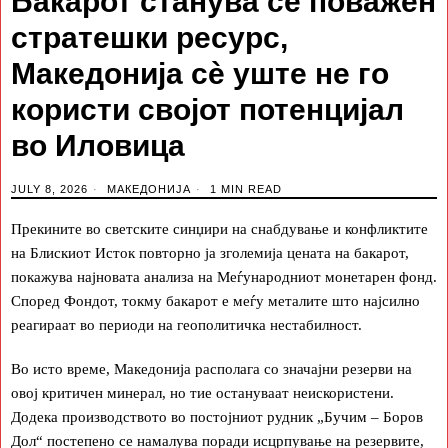
Бакарот станува сè поважен
стратешки ресурс,
Македонија сè уште не го
користи својот потенцијал
во Иловица
JULY 8, 2026
МАКЕДОНИЈА
1 MIN READ
Прекините во светските синџири на снабдување и конфликтите
на Блискиот Исток повторно ја зголемија цената на бакарот,
покажува најновата анализа на Меѓународниот монетарен фонд.
Според Фондот, токму бакарот е меѓу металите што најсилно
реагираат во периоди на геополитичка нестабилност.
Во исто време, Македонија располага со значајни резерви на
овој критичен минерал, но тие остануваат неискористени.
Додека производството во постојниот рудник „Бучим – Боров
Дол“ постепено се намалува поради исцрпување на резервите,