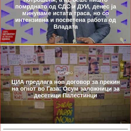
помрднато од СДС и ДУИ, денес ја
минуваме истата траса, но со
интензивна и посветена работа од
Владата
СЛЕДНО
ЦИА предлага нов договор за прекин
на огнот во Газа: Осум заложници за
десетици Палестинци