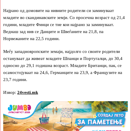
Најрано од домовите на нивните родители си заминуваат
младите во скандинавските земји. Со просечна возраст од 21,4
години, младите Финци се тие кои најрано за заминуваат.
Веднаш зад нив се Данците и Швеѓаните на 21,8, па
Норвежаните на 22,5 години.
Меѓу западновропските земаји, најдолго со своите родители
остануваат да живеат младите Шпанци и Португалци, до 30,4
односно до 29,1 годишна возраст. Младите Британци, пак, се
осамостојуваат на 24,6, Германците на 23,9, а Французите на
23,7 години.
Извор:
24vesti.mk