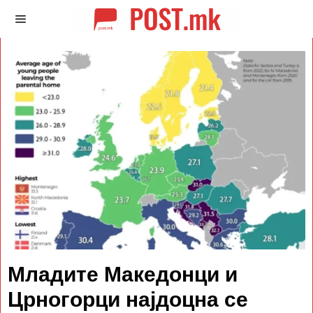
Младите Македонци и
Црногорци најдоцна се