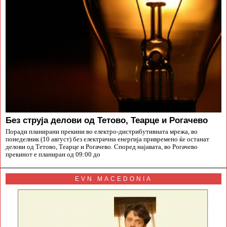
Без струја делови од Тетово, Теарце и Рогачево
Поради планирани прекини во електро-дистрибутивната мрежа, во
понеделник (10 август) без електрична енергија привремено ќе останат
делови од Тетово, Теарце и Рогачево. Според најавата, во Рогачево
прекинот е планиран од 09:00 до
EVN MACEDONIA