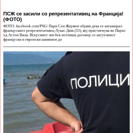
ПСЖ се засили со репрезентативец на Франција!
(ФОТО)
ФОТО:.facebook.com/PSG/ Пари Сен Жермен објави дека го ангажирал
францускиот репрезентативец Лукас Дињ (33), кој пристигнува во Париз
од Астон Вила. Искусниот лев бек потпиша договор со актуелниот
француски и европски шампион до