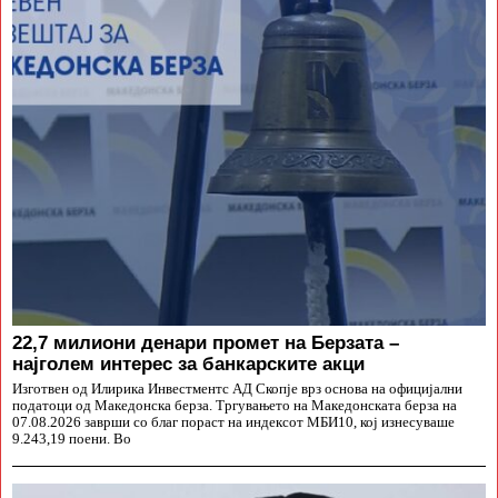
22,7 милиони денари промет на Берзата –
најголем интерес за банкарските акци
Изготвен од Илирика Инвестментс АД Скопје врз основа на официјални
податоци од Македонска берза. Тргувањето на Македонската берза на
07.08.2026 заврши со благ пораст на индексот МБИ10, кој изнесуваше
9.243,19 поени. Во