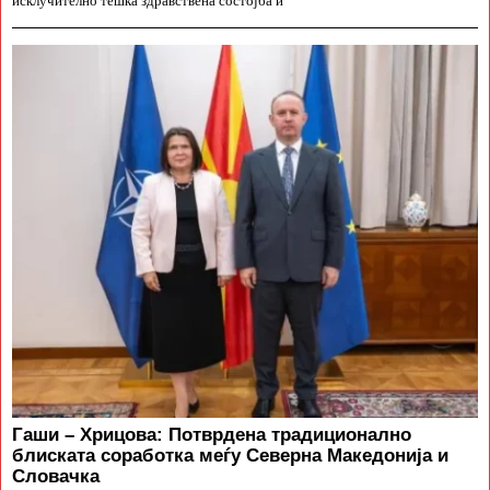
исклучително тешка здравствена состојба и
Гаши – Хрицова: Потврдена традиционално
блиската соработка меѓу Северна Македонија и
Словачка