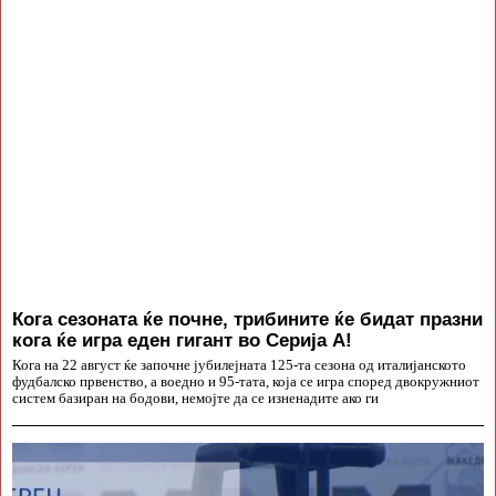
Кога сезоната ќе почне, трибините ќе бидат празни
кога ќе игра еден гигант во Серија А!
Кога на 22 август ќе започне јубилејната 125-та сезона од италијанското
фудбалско првенство, а воедно и 95-тата, која се игра според двокружниот
систем базиран на бодови, немојте да се изненадите ако ги