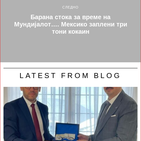
СЛЕДНО
Барана стока за време на
Мундијалот…. Мексико заплени три
тони кокаин
LATEST FROM BLOG