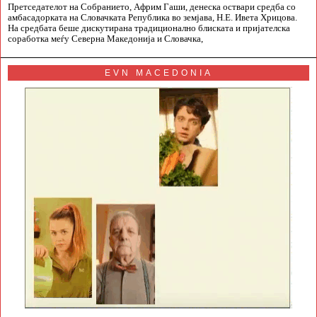
Претседателот на Собранието, Африм Гаши, денеска оствари средба со
амбасадорката на Словачката Република во земјава, Н.Е. Ивета Хрицова.
На средбата беше дискутирана традиционално блиската и пријателска
соработка меѓу Северна Македонија и Словачка,
EVN MACEDONIA