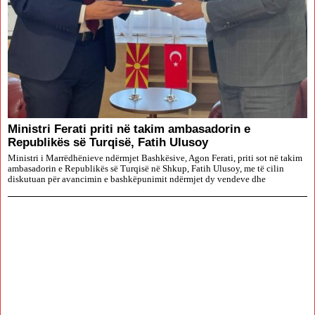
Ministri Ferati priti në takim ambasadorin e
Republikës së Turqisë, Fatih Ulusoy
Ministri i Marrëdhënieve ndërmjet Bashkësive, Agon Ferati, priti sot në takim
ambasadorin e Republikës së Turqisë në Shkup, Fatih Ulusoy, me të cilin
diskutuan për avancimin e bashkëpunimit ndërmjet dy vendeve dhe