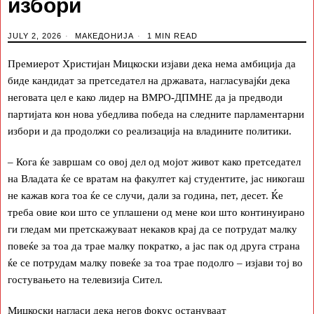
избори
JULY 2, 2026
МАКЕДОНИЈА
1 MIN READ
Премиерот Христијан Мицкоски изјави дека нема амбиција да
биде кандидат за претседател на државата, нагласувајќи дека
неговата цел е како лидер на ВМРО-ДПМНЕ да ја предводи
партијата кон нова убедлива победа на следните парламентарни
избори и да продолжи со реализација на владините политики.
– Кога ќе завршам со овој дел од мојот живот како претседател
на Владата ќе се вратам на факултет кај студентите, јас никогаш
не кажав кога тоа ќе се случи, дали за година, пет, десет. Ќе
треба овие кои што се уплашени од мене кои што континуирано
ги гледам ми претскажуваат некаков крај да се потрудат малку
повеќе за тоа да трае малку пократко, а јас пак од друга страна
ќе се потрудам малку повеќе за тоа трае подолго – изјави тој во
гостувањето на телевизија Сител.
Мицкоски нагласи дека негов фокус остануваат