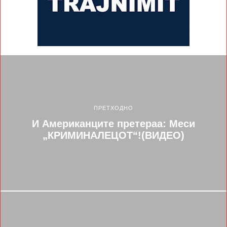
ПРЕТХОДНО
И Американците претераа: Меси
„КРИМИНАЛЕЦОТ“!(ВИДЕО)