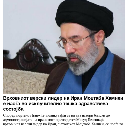
Врховниот верски лидер на Иран Моџтаба Хамнеи
е наоѓа во исклучително тешка здравствена
состојба
Според порталот Iranwire, повикувајќи се на два извори блиски до
администрацијата на иранскиот претседател Масуд Пезешкијан,
врховниот верски лидер на Иран, ајатолахот Моџтаба Хамнеи, се наоѓа во