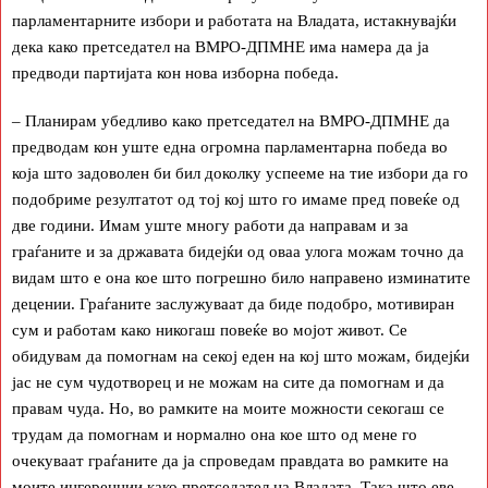
парламентарните избори и работата на Владата, истакнувајќи
дека како претседател на ВМРО-ДПМНЕ има намера да ја
предводи партијата кон нова изборна победа.
– Планирам убедливо како претседател на ВМРО-ДПМНЕ да
предводам кон уште една огромна парламентарна победа во
која што задоволен би бил доколку успееме на тие избори да го
подобриме резултатот од тој кој што го имаме пред повеќе од
две години. Имам уште многу работи да направам и за
граѓаните и за државата бидејќи од оваа улога можам точно да
видам што е она кое што погрешно било направено изминатите
децении. Граѓаните заслужуваат да биде подобро, мотивиран
сум и работам како никогаш повеќе во мојот живот. Се
обидувам да помогнам на секој еден на кој што можам, бидејќи
јас не сум чудотворец и не можам на сите да помогнам и да
правам чуда. Но, во рамките на моите можности секогаш се
трудам да помогнам и нормално она кое што од мене го
очекуваат граѓаните да ја спроведам правдата во рамките на
моите ингеренции како претседател на Владата. Така што еве