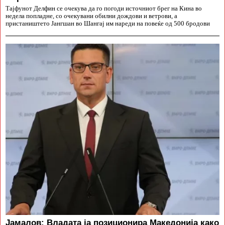
Тајфунот Делфин се очекува да го погоди источниот брег на Кина во
недела попладне, со очекувани обилни дождови и ветрови, а
пристаништето Јангшан во Шангај им нареди на повеќе од 500 бродови
Јамалов: Владата ја позиционира Македонија како