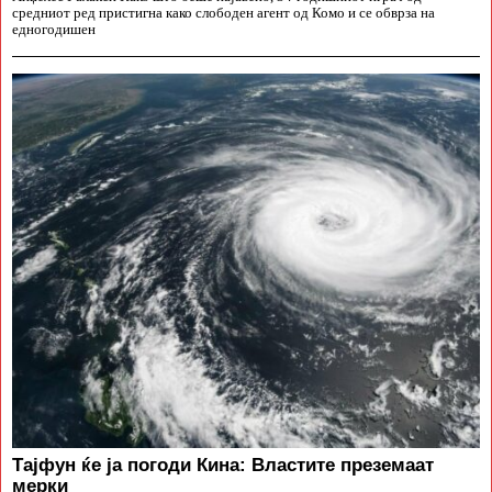
средниот ред пристигна како слободен агент од Комо и се обврза на
едногодишен
Тајфун ќе ја погоди Кина: Властите преземаат
мерки