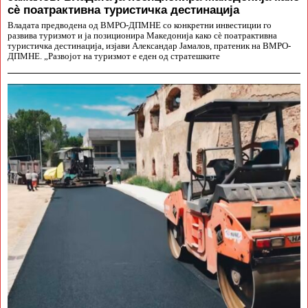
сè поатрактивна туристичка дестинација
Владата предводена од ВМРО-ДПМНЕ со конкретни инвестиции го
развива туризмот и ја позиционира Македонија како сè поатрактивна
туристичка дестинација, изјави Александар Јамалов, пратеник на ВМРО-
ДПМНЕ. „Развојот на туризмот е еден од стратешките