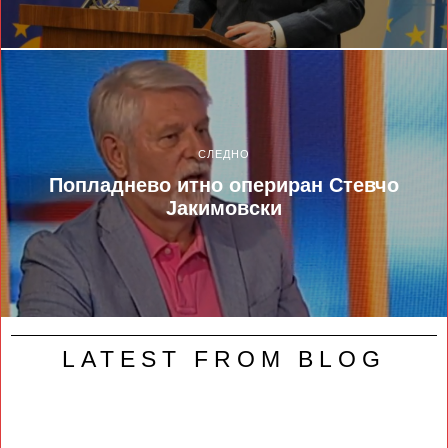
СЛЕДНО
Попладнево итно опериран Стевчо
Јакимовски
LATEST FROM BLOG