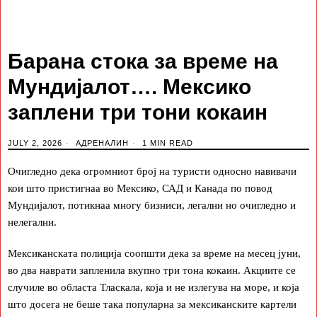
Барана стока за време на
Мундијалот…. Мексико
заплени три тони кокаин
JULY 2, 2026
АДРЕНАЛИН
1 MIN READ
Очигледно дека огромниот број на туристи односно навивачи
кои што пристигнаа во Мексико, САД и Канада по повод
Мундијалот, потикнаа многу бизниси, легални но очигледно и
нелегални.
Мексиканската полиција соопшти дека за време на месец јуни,
во два наврати запленила вкупно три тона кокаин. Акциите се
случиле во областа Тласкала, која и не излегува на море, и која
што досега не беше така популарна за мексиканските картели