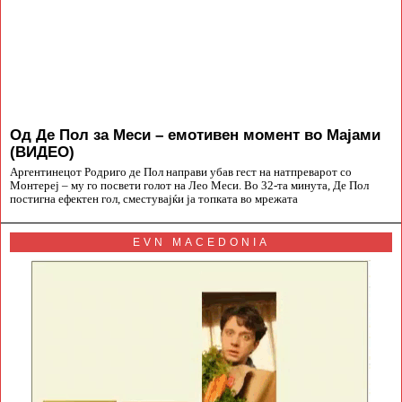
Од Де Пол за Меси – емотивен момент во Мајами
(ВИДЕО)
Аргентинецот Родриго де Пол направи убав гест на натпреварот со
Монтереј – му го посвети голот на Лео Меси. Во 32-та минута, Де Пол
постигна ефектен гол, сместувајќи ја топката во мрежата
EVN MACEDONIA