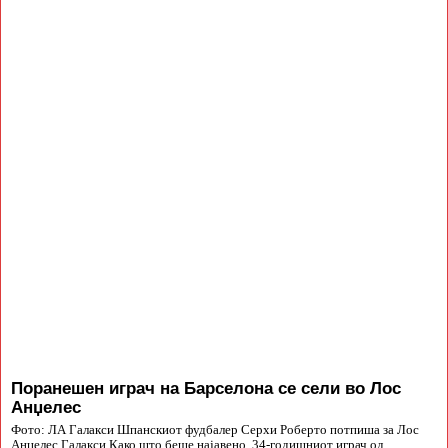
Поранешен играч на Барселона се сели во Лос
Анџелес
Фото: ЛА Галакси Шпанскиот фудбалер Серхи Роберто потпиша за Лос
Анџелес Галакси Како што беше најавено, 34-годишниот играч од