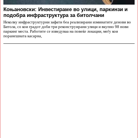
Коњановски: Инвестираме во улици, паркинзи и
подобра инфраструктура за битолчани
Неколку инфраструктурни зафати беа реализирани изминатите денови во
Битола, со кои градот доби три реконструирани улици и вкупно 98 нови
паркинг места. Работите се изведуваа на повеќе локации, меѓу кои
поранешната касарна,