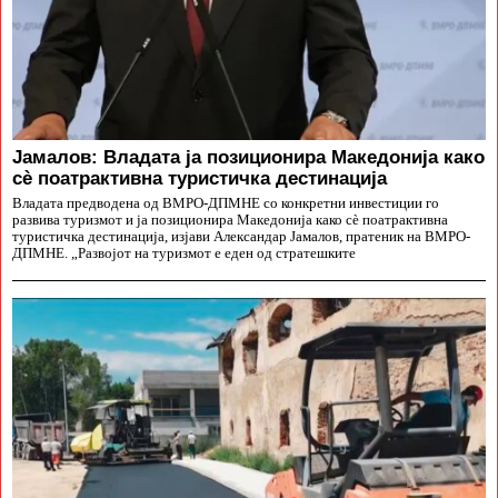
Јамалов: Владата ја позиционира Македонија како
сè поатрактивна туристичка дестинација
Владата предводена од ВМРО-ДПМНЕ со конкретни инвестиции го
развива туризмот и ја позиционира Македонија како сè поатрактивна
туристичка дестинација, изјави Александар Јамалов, пратеник на ВМРО-
ДПМНЕ. „Развојот на туризмот е еден од стратешките