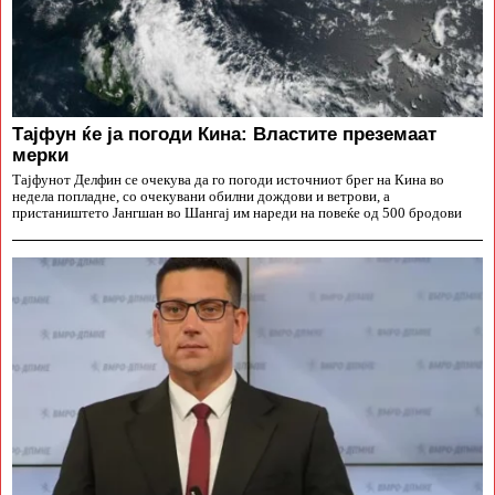
Тајфун ќе ја погоди Кина: Властите преземаат
мерки
Тајфунот Делфин се очекува да го погоди источниот брег на Кина во
недела попладне, со очекувани обилни дождови и ветрови, а
пристаништето Јангшан во Шангај им нареди на повеќе од 500 бродови