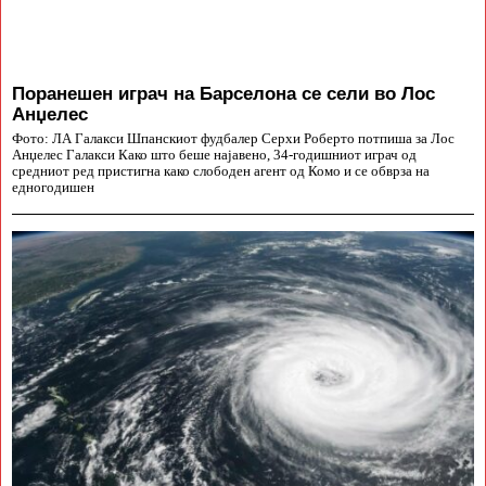
Поранешен играч на Барселона се сели во Лос
Анџелес
Фото: ЛА Галакси Шпанскиот фудбалер Серхи Роберто потпиша за Лос
Анџелес Галакси Како што беше најавено, 34-годишниот играч од
средниот ред пристигна како слободен агент од Комо и се обврза на
едногодишен