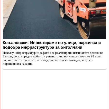
Коњановски: Инвестираме во улици, паркинзи и
подобра инфраструктура за битолчани
Неколку инфраструктурни зафати беа реализирани изминатите денови во
Битола, со кои градот доби три реконструирани улици и вкупно 98 нови
паркинг места. Работите се изведуваа на повеќе локации, меѓу кои
поранешната касарна,