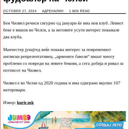
OCTOBER 27, 2024
АДРЕНАЛИН
1 MIN READ
Бен Чилвел речиси сигурно од јануари ќе има нов клуб. Левиот
беке е вишок во Челси, а за неговите усуги интерес покажале
два клуба.
Манчестер јунајтед веќе покажа интерес за повремениот
англиски репрезентативец. „црвените ѓаволи“ имаат многу
проблеми со повреди на левите бекови, а сега добија и ривал за
потписот на Чилвел.
Чилвел е во Челзи од 2020 година и има одиграно вкупно 107
натпревари.
Извор:
kurir.mk