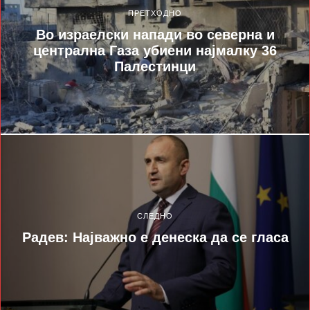
ПРЕТХОДНО
Во израелски напади во северна и
централна Газа убиени најмалку 36
Палестинци
СЛЕДНО
Радев: Најважно е денеска да се гласа