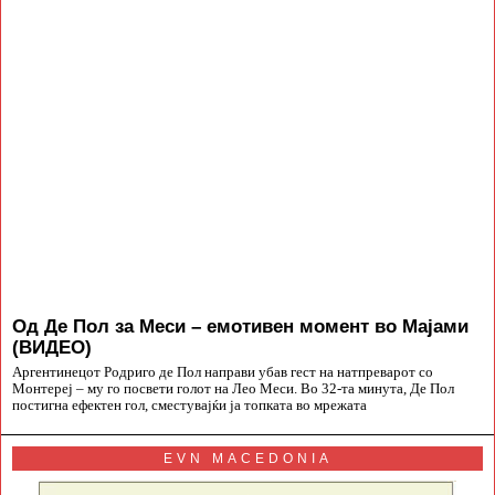
Од Де Пол за Меси – емотивен момент во Мајами
(ВИДЕО)
Аргентинецот Родриго де Пол направи убав гест на натпреварот со
Монтереј – му го посвети голот на Лео Меси. Во 32-та минута, Де Пол
постигна ефектен гол, сместувајќи ја топката во мрежата
EVN MACEDONIA