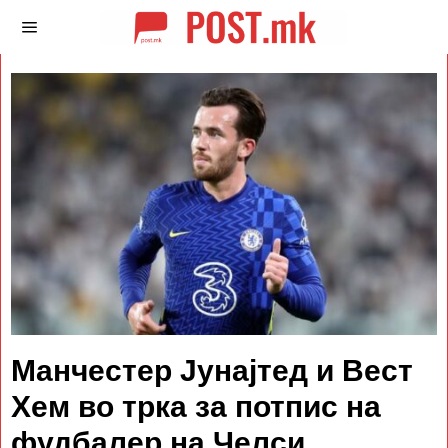
Манчестер Јунајтед и Вест
Хем во трка за потпис на
фудбалер на Челси