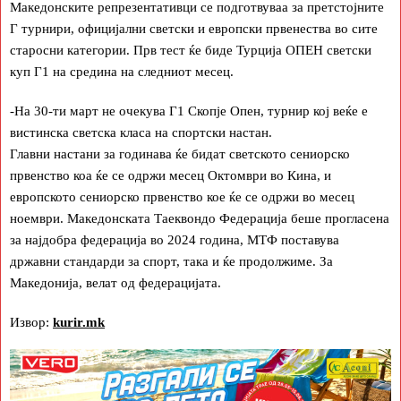
Македонските репрезентативци се подготвуваа за претстојните
Г турнири, официјални светски и европски првенества во сите
старосни категории. Прв тест ќе биде Турција ОПЕН светски
куп Г1 на средина на следниот месец.
-На 30-ти март не очекува Г1 Скопје Опен, турнир кој веќе е
вистинска светска класа на спортски настан.
Главни настани за годинава ќе бидат светското сениорско
првенство коа ќе се одржи месец Октомври во Кина, и
европското сениорско првенство кое ќе се одржи во месец
ноември. Македонската Таеквондо Федерација беше прогласена
за најдобра федерација во 2024 година, МТФ поставува
државни стандарди за спорт, така и ќе продолжиме. За
Македонија, велат од федерацијата.
Извор:
kurir.mk