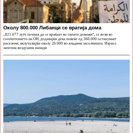
Околу 800.000 Либанци се вратија дома
„821.077 луѓе почнаа да се враќаат во своите домови“, се вели во
соопштението на ОН, додавајќи дека повеќе од 360.000 остануваат
раселени, вклучувајќи околу 26.000 во владини засолништа. Израел
започна воздушни напади