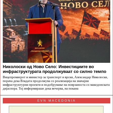
Николоски од Ново Село: Инвестициите во
инфраструктурата продолжуваат со силно темпо
Вицепремиерот и министер за транспорт и врски, Александар Николоски,
порача дека Владата продолжува со реализација на значајни
инфраструктурни проекти и подобрување на поврзаноста со македонската
дијаспора. Тој информираше дека вечерва, на покана
EVN MACEDONIA