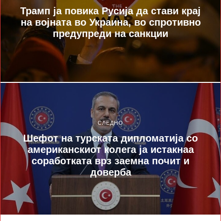
Трамп ја повика Русија да стави крај
на војната во Украина, во спротивно
предупреди на санкции
СЛЕДНО
Шефот на турската дипломатија со
американскиот колега ја истакнаа
соработката врз заемна почит и
доверба