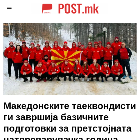
Македонските таеквондисти
ги завршија базичните
подготовки за претстојната
натпреварувачка година