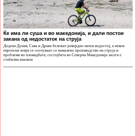
Ќе има ли суша и во македонија, и дали постои
закана од недостаток на струја
Додека Дунав, Сава и Драва бележат рекордно низок водостој, а некои
европски земји се соочуваат со намалено производство на струја и
проблеми во пловидбата, состојбата во Северна Македонија засега е
стабилна анализа