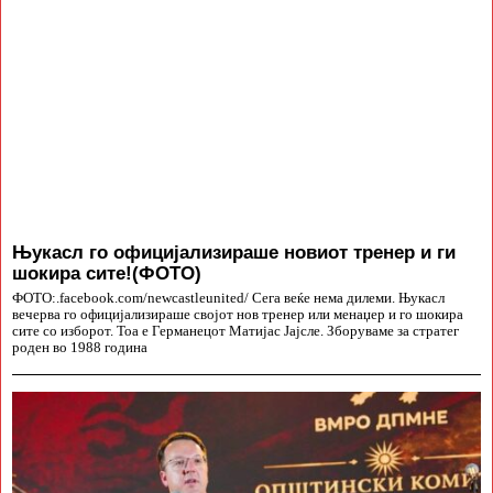
Њукасл го официјализираше новиот тренер и ги
шокира сите!(ФОТО)
ФОТО:.facebook.com/newcastleunited/ Сега веќе нема дилеми. Њукасл
вечерва го официјализираше својот нов тренер или менаџер и го шокира
сите со изборот. Тоа е Германецот Матијас Јајсле. Зборуваме за стратег
роден во 1988 година