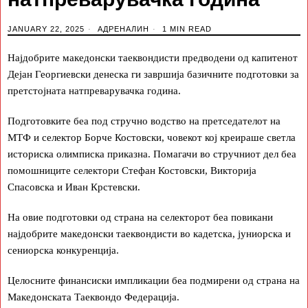
JANUARY 22, 2025
АДРЕНАЛИН
1 MIN READ
Најдобрите македонски таеквондисти предводени од капитенот
Дејан Георгиевски денеска ги завршија базичните подготовки за
претстојната натпреварувачка година.
Подготовките беа под стручно водство на претседателот на
МТФ и селектор Борче Костовски, човекот кој креираше светла
историска олимписка приказна. Помагачи во стручниот дел беа
помошниците селектори Стефан Костовски, Викторија
Спасовска и Иван Крстевски.
На овие подготовки од страна на селекторот беа повикани
најдобрите македонски таеквондисти во кадетска, јуниорска и
сениорска конкуренција.
Целосните финансиски импликации беа подмирени од страна на
Македонската Таеквондо Федерација.