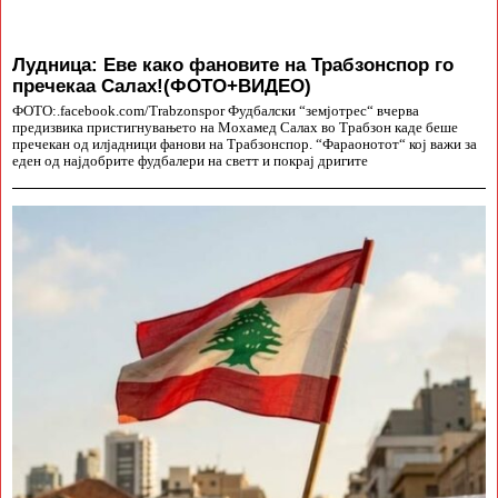
Лудница: Еве како фановите на Трабзонспор го
пречекаа Салах!(ФОТО+ВИДЕО)
ФОТО:.facebook.com/Trabzonspor Фудбалски “земјотрес“ вчерва
предизвика пристигнувањето на Мохамед Салах во Трабзон каде беше
пречекан од илјадници фанови на Трабзонспор. “Фараонотот“ кој важи за
еден од најдобрите фудбалери на светт и покрај дригите